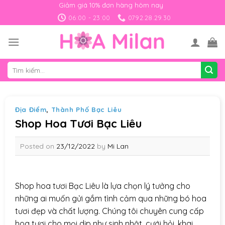
Skip
Giảm giá 10% đơn hàng hôm nay
to
06:00 - 23:00
0792.28.29.30
content
Tìm
kiếm:
Địa Điểm
,
Thành Phố Bạc Liêu
Shop Hoa Tươi Bạc Liêu
Posted on
23/12/2022
by
Mi Lan
Shop hoa tươi Bạc Liêu là lựa chọn lý tưởng cho
những ai muốn gửi gắm tình cảm qua những bó hoa
tươi đẹp và chất lượng. Chúng tôi chuyên cung cấp
hoa tươi cho mọi dịp như sinh nhật, cưới hỏi, khai