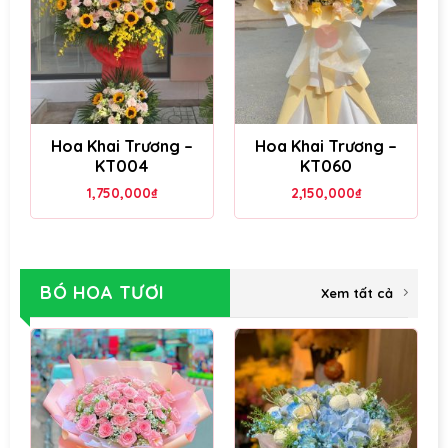
Hoa Khai Trương –
Hoa Khai Trương –
KT004
KT060
1,750,000
₫
2,150,000
₫
BÓ HOA TƯƠI
Xem tất cả