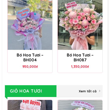
Bó Hoa Tươi –
Bó Hoa Tươi –
BH004
BH087
950,000
₫
1,350,000
₫
GIỎ HOA TƯƠI
Xem tất cả