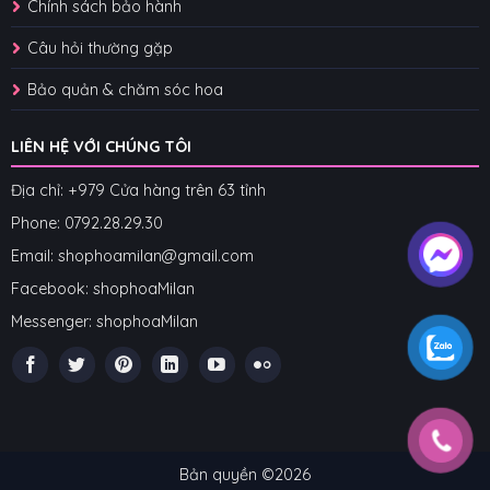
Chính sách bảo hành
Câu hỏi thường gặp
Bảo quản & chăm sóc hoa
LIÊN HỆ VỚI CHÚNG TÔI
Địa chỉ: +979 Cửa hàng trên 63 tỉnh
Phone: 07
92.28.29.30
Email: shophoamilan@gmail.com
Facebook:
shophoaMilan
Messenger:
shophoaMilan
Bản quyền ©2026