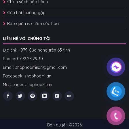
Chính sách bảo hành
Câu hỏi thường gặp
Bảo quản & chăm sóc hoa
LIÊN HỆ VỚI CHÚNG TÔI
Địa chỉ: +979 Cửa hàng trên 63 tỉnh
Phone: 07
92.28.29.30
Email: shophoamilan@gmail.com
Facebook:
shophoaMilan
Messenger:
shophoaMilan
Bản quyền ©2026