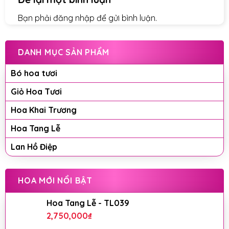
Bạn phải
đăng nhập
để gửi bình luận.
DANH MỤC SẢN PHẨM
Bó hoa tươi
Giỏ Hoa Tươi
Hoa Khai Trương
Hoa Tang Lễ
Lan Hồ Điệp
HOA MỚI NỔI BẬT
Hoa Tang Lễ - TL039
2,750,000
₫