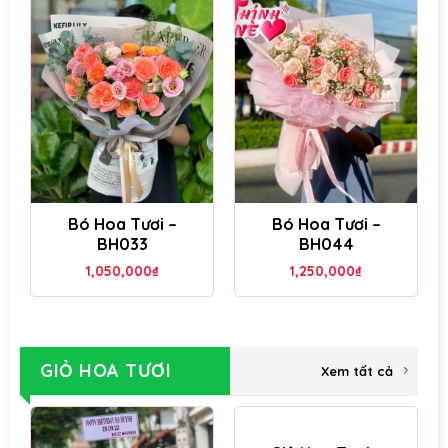
Bó Hoa Tươi –
Bó Hoa Tươi –
BH033
BH044
1,050,000
₫
1,250,000
₫
GIỎ HOA TƯƠI
Xem tất cả