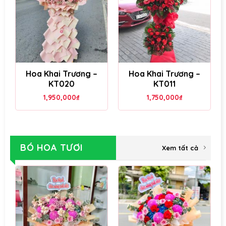
Hoa Khai Trương –
Hoa Khai Trương –
KT020
KT011
1,950,000
₫
1,750,000
₫
BÓ HOA TƯƠI
Xem tất cả