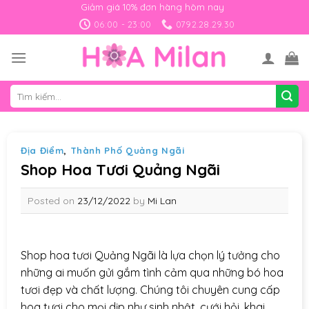
Skip
Giảm giá 10% đơn hàng hôm nay
to
06:00 - 23:00
0792.28.29.30
content
Tìm
kiếm:
Địa Điểm
,
Thành Phố Quảng Ngãi
Shop Hoa Tươi Quảng Ngãi
Posted on
23/12/2022
by
Mi Lan
Shop hoa tươi Quảng Ngãi là lựa chọn lý tưởng cho
những ai muốn gửi gắm tình cảm qua những bó hoa
tươi đẹp và chất lượng. Chúng tôi chuyên cung cấp
hoa tươi cho mọi dịp như sinh nhật, cưới hỏi, khai