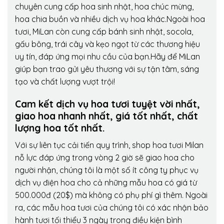
chuyên cung cấp hoa sinh nhật, hoa chúc mừng,
hoa chia buồn và nhiều dịch vụ hoa khác.Ngoài hoa
tươi, MiLan còn cung cấp bánh sinh nhật, socola,
gấu bông, trái cây và kẹo ngọt từ các thương hiệu
uy tín, đáp ứng mọi nhu cầu của bạn.Hãy để MiLan
giúp bạn trao gửi yêu thương với sự tận tâm, sáng
tạo và chất lượng vượt trội!
Cam kết dịch vụ hoa tươi tuyệt vời nhất,
giao hoa nhanh nhất, giá tốt nhất, chất
lượng hoa tốt nhất.
Với sự liên tục cải tiến quy trình,
shop hoa tươi Milan
nỗ lực đáp ứng trong vòng 2 giờ sẽ giao hoa cho
người nhận, chúng tôi là một số ít công ty phục vụ
dịch vụ điện hoa cho cả những mẫu hoa có giá từ
500.000đ (20$) mà không có phụ phí gì thêm. Ngoài
ra, các mẫu hoa tươi của chúng tôi có xác nhận bảo
hành tươi tối thiểu 3 ngày trong điều kiện bình