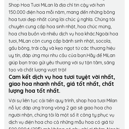
Shop Hoa Tươi MiLan là địa chỉ tin cậy với hơn
150.000 điện hoa mỗi năm, mang đến những bông
hoa tươi đẹp nhất cùng lời chúc ý nghĩa. Chúng tôi
chuyên cung cấp hoa sinh nhật, hoa chúc mừng,
hoa chia buồn và nhiều dịch vụ hoa khác.Ngoài hoa
tươi, MiLan còn cung cấp bánh sinh nhật, socola,
gấu bông, trái cây và kẹo ngọt từ các thương hiệu
uy tín, đáp ứng mọi nhu cầu của bạn.Hãy để MiLan
giúp bạn trao gửi yêu thương với sự tận tâm, sáng
tạo và chất lượng vượt trội!
Cam kết dịch vụ hoa tươi tuyệt vời nhất,
giao hoa nhanh nhất, giá tốt nhất, chất
lượng hoa tốt nhất.
Với sự liên tục cải tiến quy trình,
shop hoa tươi Milan
nỗ lực đáp ứng trong vòng 2 giờ sẽ giao hoa cho
người nhận, chúng tôi là một số ít công ty phục vụ
dịch vụ điện hoa cho cả những mẫu hoa có giá từ