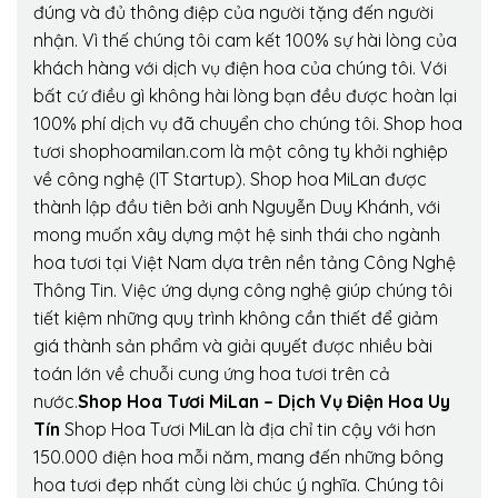
đúng và đủ thông điệp của người tặng đến người
nhận. Vì thế chúng tôi cam kết 100% sự hài lòng của
khách hàng với dịch vụ điện hoa của chúng tôi. Với
bất cứ điều gì không hài lòng bạn đều được hoàn lại
100% phí dịch vụ đã chuyển cho chúng tôi. Shop hoa
tươi shophoamilan.com là một công ty khởi nghiệp
về công nghệ (IT Startup). Shop hoa MiLan được
thành lập đầu tiên bởi anh Nguyễn Duy Khánh, với
mong muốn xây dựng một hệ sinh thái cho ngành
hoa tươi tại Việt Nam dựa trên nền tảng Công Nghệ
Thông Tin. Việc ứng dụng công nghệ giúp chúng tôi
tiết kiệm những quy trình không cần thiết để giảm
giá thành sản phẩm và giải quyết được nhiều bài
toán lớn về chuỗi cung ứng hoa tươi trên cả
nước.
Shop Hoa Tươi MiLan – Dịch Vụ Điện Hoa Uy
Tín
Shop Hoa Tươi MiLan là địa chỉ tin cậy với hơn
150.000 điện hoa mỗi năm, mang đến những bông
hoa tươi đẹp nhất cùng lời chúc ý nghĩa. Chúng tôi