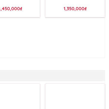
oa Tươi – BH074
Bó Hoa Tươi – BH075
1,450,000
₫
1,350,000
₫