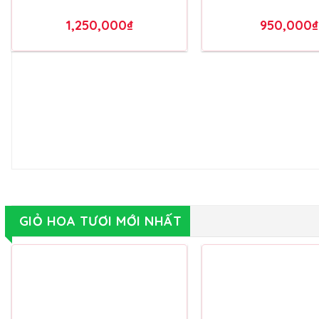
Bó Hoa Tươi – BH071
Bó Hoa Tươi – 
1,250,000
₫
950,000
₫