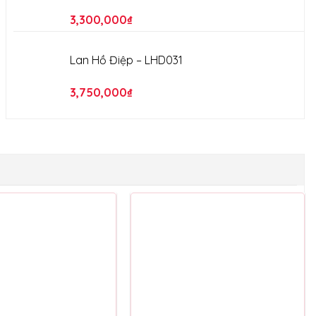
HOA NỔI BẬT
Lan Hồ Điệp – LHD024
3,250,000
₫
Lan Hồ Điệp – LHD023
3,300,000
₫
Lan Hồ Điệp – LHD031