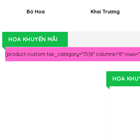
Giao hoa đúng hẹn
Số lượng đúng và đủ theo thiết kế
Hoa tươi từ 3 ngày trở lên
MẪU HOA MỚI NĂM 2023
Bó Hoa
Khai Trương