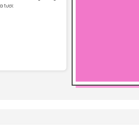
Uy tín hàng đầu
Chúng tôi luôn bán các sản phẩm của những
thương hiệu nổi tiếng
ẻ
đến cho khách hàng những
 tươi: