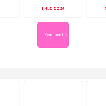
BH072
Bó Hoa Tươi – BH073
Bó H
1,450,000
₫