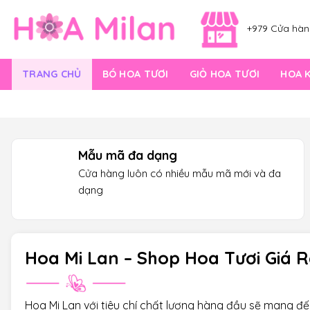
Skip
to
+979 Cửa hàng
content
TRANG CHỦ
BÓ HOA TƯƠI
GIỎ HOA TƯƠI
HOA 