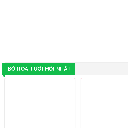
HOA KHUYẾN MÃI
[product-custom tax_category=”15,16″ columns=”6″ rows=”
HOA KHU
Giỏ Hoa Tươi – GH006
1,200,000
₫
THÊM VÀO GIỎ HÀNG