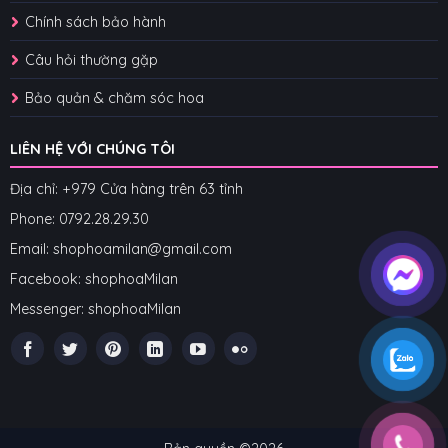
Chính sách bảo hành
Câu hỏi thường gặp
Bảo quản & chăm sóc hoa
LIÊN HỆ VỚI CHÚNG TÔI
Địa chỉ: +979 Cửa hàng trên 63 tỉnh
Phone: 07
92.28.29.30
Email: shophoamilan@gmail.com
Facebook:
shophoaMilan
Messenger:
shophoaMilan