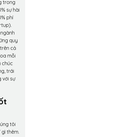
g trong
0% sự hài
0% phí
rtup).
o ngành
hững quy
 trên cả
hoa mỗi
a chúc
g, trái
 với sự
ốt
úng tôi
 gì thêm.