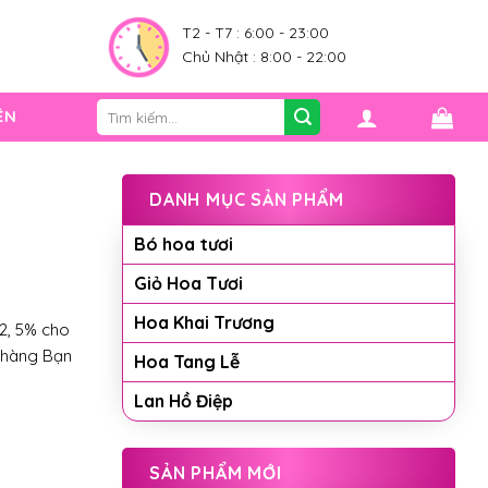
0
T2 - T7 : 6:00 - 23:00
Chủ Nhật : 8:00 - 22:00
Tìm
ỆN
kiếm:
DANH MỤC SẢN PHẨM
Bó hoa tươi
Giỏ Hoa Tươi
Hoa Khai Trương
2, 5% cho
 hàng Bạn
Hoa Tang Lễ
Lan Hồ Điệp
SẢN PHẨM MỚI