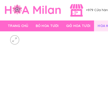
Skip
to
+979 Cửa hàng
content
TRANG CHỦ
BÓ HOA TƯƠI
GIỎ HOA TƯƠI
HOA 