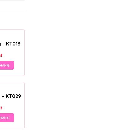
g – KT018
0
₫
 HÀNG
g – KT029
0
₫
 HÀNG