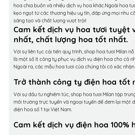
hoa chia buồn và nhiều dịch vụ hoa khác.Ngoài hoa tươ
kẹo ngọt từ các thương hiệu uy tín, đáp ứng mọi nhu c
sáng tạo và chất lượng vượt trội!
Cam kết dịch vụ hoa tươi tuyệt 
nhất, chất lượng hoa tốt nhất.
Với sự liên tục cải tiến quy trình,
shop hoa tươi Milan
nỗ 
là một số ít công ty phục vụ dịch vụ điện hoa cho cả
Ngoài ra, các mẫu hoa tươi của chúng tôi có xác nhận b
Trở thành công ty điện hoa tốt 
Với sự đầu tư nghiêm túc, shop hoa tươi Milan tập tru
môi trường trực tuyến và ngoại tuyến để đem lại một 
điện hoa số 1 tại Việt Nam.
Cam kết dịch vụ điện hoa 100% h