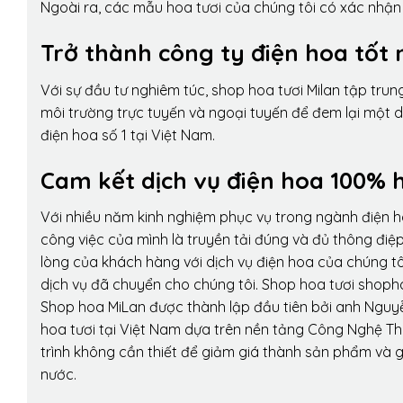
Ngoài ra, các mẫu hoa tươi của chúng tôi có xác nhận b
Trở thành công ty điện hoa tốt 
Với sự đầu tư nghiêm túc, shop hoa tươi Milan tập tru
môi trường trực tuyến và ngoại tuyến để đem lại một 
điện hoa số 1 tại Việt Nam.
Cam kết dịch vụ điện hoa 100% h
Với nhiều năm kinh nghiệm phục vụ trong ngành điện 
công việc của mình là truyền tải đúng và đủ thông điệ
lòng của khách hàng với dịch vụ điện hoa của chúng tôi
dịch vụ đã chuyển cho chúng tôi. Shop hoa tươi shopho
Shop hoa MiLan được thành lập đầu tiên bởi anh Nguy
hoa tươi tại Việt Nam dựa trên nền tảng Công Nghệ Th
trình không cần thiết để giảm giá thành sản phẩm và g
nước.