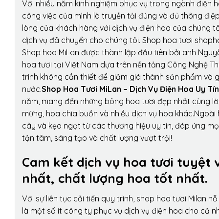
Với nhiều năm kinh nghiệm phục vụ trong ngành điện 
công việc của mình là truyền tải đúng và đủ thông điệ
lòng của khách hàng với dịch vụ điện hoa của chúng tôi
dịch vụ đã chuyển cho chúng tôi. Shop hoa tươi shopho
Shop hoa MiLan được thành lập đầu tiên bởi anh Nguy
hoa tươi tại Việt Nam dựa trên nền tảng Công Nghệ Th
trình không cần thiết để giảm giá thành sản phẩm và g
nước.
Shop Hoa Tươi MiLan – Dịch Vụ Điện Hoa Uy Tín
năm, mang đến những bông hoa tươi đẹp nhất cùng lời
mừng, hoa chia buồn và nhiều dịch vụ hoa khác.Ngoài h
cây và kẹo ngọt từ các thương hiệu uy tín, đáp ứng mọ
tận tâm, sáng tạo và chất lượng vượt trội!
Cam kết dịch vụ hoa tươi tuyệt 
nhất, chất lượng hoa tốt nhất.
Với sự liên tục cải tiến quy trình,
shop hoa tươi Milan
nỗ 
là một số ít công ty phục vụ dịch vụ điện hoa cho cả