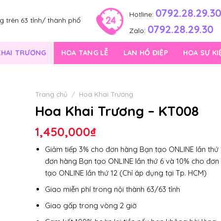
0792.28.29.3
Hotline:
 trên 63 tỉnh/ thành phố
0792.28.29.30
Zalo:
KHAI TRƯƠNG
HOA TANG LỄ
LAN HỒ ĐIỆP
HOA SỰ KI
Trang chủ
/
Hoa Khai Trương
Hoa Khai Trương – KT008
1,450,000
₫
Giảm tiếp 3% cho đơn hàng Bạn tạo ONLINE lần thứ 
đơn hàng Bạn tạo ONLINE lần thứ 6 và 10% cho đơn
tạo ONLINE lần thứ 12 (Chỉ áp dụng tại Tp. HCM)
Giao miễn phí trong nội thành 63/63 tỉnh
Giao gấp trong vòng 2 giờ