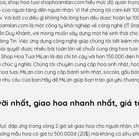
hoa, shop hoa tươi shophoamilan.com hiểu mức độ quan trọn
p của người tặng đến người nhận. Vì thế chúng tôi cam kết 10
. Với bất cứ điều gì không hài lòng bạn đều được hoàn lại 10
amilan.com là một công ty khởi nghiệp về công nghệ (IT Sta
ễn Duy Khánh, với mong muốn xây dựng một hệ sinh thái ch
ông Tin. Việc ứng dụng công nghệ giúp chúng tôi tiết kiệm n
iải quyết được nhiều bài toán lớn về chuỗi cung ứng hoa tươi
Shop Hoa Tươi MiLan là địa chỉ tin cậy với hơn 150.000 điện 
 chúc ý nghĩa. Chúng tôi chuyên cung cấp hoa sinh nhật, ho
oa tươi, MiLan còn cung cấp bánh sinh nhật, socola, gấu bôn
i nhu cầu của bạn.Hãy để MiLan giúp bạn trao gửi yêu thương
vời nhất, giao hoa nhanh nhất, giá t
lực đáp ứng trong vòng 2 giờ sẽ giao hoa cho người nhận, ch
 những mẫu hoa có giá từ 500.000đ (20$) mà không có phụ phí