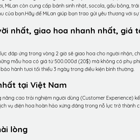
i, MiLan còn cung cấp bánh sinh nhật, socola, gấu bông, trái
ầu của bạn.Hãy để MiLan giúp bạn trao gửi yêu thương với sự
vời nhất, giao hoa nhanh nhất, giá t
lực đáp ứng trong vòng 2 giờ sẽ giao hoa cho người nhận, ch
 những mẫu hoa có giá từ 500.000đ (20$) mà không có phụ phí
ảo hành tươi tối thiểu 3 ngày trong điều kiện bình thường.
nhất tại Việt Nam
ng nâng cao trải nghiệm người dùng (Customer Experience) kể
dịch vụ điện hoa hoàn hảo xứng đáng trong nỗ lực trở thành 
ài lòng