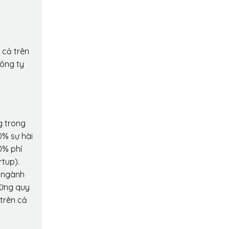
 cả trên
công ty
g trong
0% sự hài
0% phí
rtup).
o ngành
hững quy
 trên cả