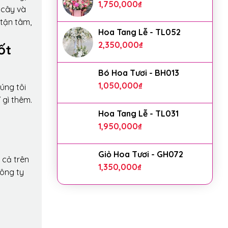
1,750,000
₫
 cây và
 tận tâm,
Hoa Tang Lễ - TL052
2,350,000
₫
ốt
Bó Hoa Tươi - BH013
1,050,000
₫
úng tôi
 gì thêm.
Hoa Tang Lễ - TL031
1,950,000
₫
Giỏ Hoa Tươi - GH072
 cả trên
1,350,000
₫
công ty