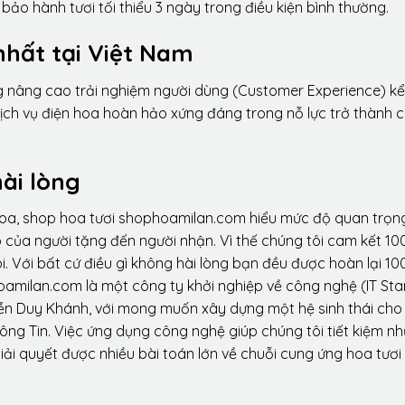
ảo hành tươi tối thiểu 3 ngày trong điều kiện bình thường.
nhất tại Việt Nam
ng nâng cao trải nghiệm người dùng (Customer Experience) kể
dịch vụ điện hoa hoàn hảo xứng đáng trong nỗ lực trở thành 
ài lòng
hoa, shop hoa tươi shophoamilan.com hiểu mức độ quan trọn
p của người tặng đến người nhận. Vì thế chúng tôi cam kết 10
. Với bất cứ điều gì không hài lòng bạn đều được hoàn lại 10
amilan.com là một công ty khởi nghiệp về công nghệ (IT Sta
ễn Duy Khánh, với mong muốn xây dựng một hệ sinh thái ch
ông Tin. Việc ứng dụng công nghệ giúp chúng tôi tiết kiệm n
iải quyết được nhiều bài toán lớn về chuỗi cung ứng hoa tươi