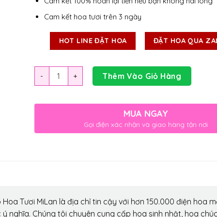
Cam kết 100% hoàn lại tiền nếu bạn không hài lòng
Cam kết hoa tươi trên 3 ngày
HOT LINE ĐẶT HOA
ĐẶT HOA QUA ZA
Số lượng
Thêm Vào Giỏ Hàng
MUA NGAY
Gọi điện xác nhận và giao hàng tận nơi
Hoa Tươi MiLan là địa chỉ tin cậy với hơn 150.000 điện hoa m
 ý nghĩa. Chúng tôi chuyên cung cấp hoa sinh nhật, hoa chú