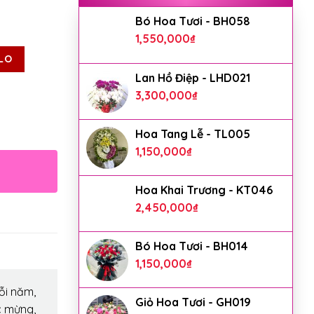
Bó Hoa Tươi - BH058
1,550,000
₫
LO
Lan Hồ Điệp - LHD021
3,300,000
₫
Hoa Tang Lễ - TL005
1,150,000
₫
Hoa Khai Trương - KT046
2,450,000
₫
Bó Hoa Tươi - BH014
1,150,000
₫
ỗi năm,
Giỏ Hoa Tươi - GH019
c mừng,