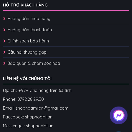
HỖ TRỢ KHÁCH HÀNG
Hướng dẫn mua hàng
Hướng dẫn thanh toán
Chính sách bảo hành
Câu hỏi thường gặp
Bảo quản & chăm sóc hoa
LIÊN HỆ VỚI CHÚNG TÔI
Địa chỉ: +979 Cửa hàng trên 63 tỉnh
Phone: 07
92.28.29.30
Email: shophoamilan@gmail.com
Facebook:
shophoaMilan
Messenger:
shophoaMilan