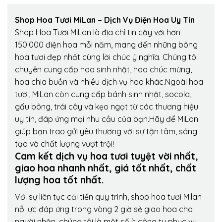
Shop Hoa Tươi MiLan – Dịch Vụ Điện Hoa Uy Tín
Shop Hoa Tươi MiLan là địa chỉ tin cậy với hơn
150.000 điện hoa mỗi năm, mang đến những bông
hoa tươi đẹp nhất cùng lời chúc ý nghĩa. Chúng tôi
chuyên cung cấp hoa sinh nhật, hoa chúc mừng,
hoa chia buồn và nhiều dịch vụ hoa khác.Ngoài hoa
tươi, MiLan còn cung cấp bánh sinh nhật, socola,
gấu bông, trái cây và kẹo ngọt từ các thương hiệu
uy tín, đáp ứng mọi nhu cầu của bạn.Hãy để MiLan
giúp bạn trao gửi yêu thương với sự tận tâm, sáng
tạo và chất lượng vượt trội!
Cam kết dịch vụ hoa tươi tuyệt vời nhất,
giao hoa nhanh nhất, giá tốt nhất, chất
lượng hoa tốt nhất.
Với sự liên tục cải tiến quy trình,
shop hoa tươi Milan
nỗ lực đáp ứng trong vòng 2 giờ sẽ giao hoa cho
người nhận, chúng tôi là một số ít công ty phục vụ