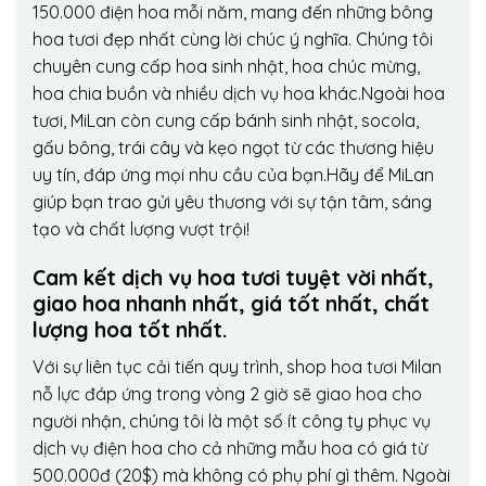
150.000 điện hoa mỗi năm, mang đến những bông
hoa tươi đẹp nhất cùng lời chúc ý nghĩa. Chúng tôi
chuyên cung cấp hoa sinh nhật, hoa chúc mừng,
hoa chia buồn và nhiều dịch vụ hoa khác.Ngoài hoa
tươi, MiLan còn cung cấp bánh sinh nhật, socola,
gấu bông, trái cây và kẹo ngọt từ các thương hiệu
uy tín, đáp ứng mọi nhu cầu của bạn.Hãy để MiLan
giúp bạn trao gửi yêu thương với sự tận tâm, sáng
tạo và chất lượng vượt trội!
Cam kết dịch vụ hoa tươi tuyệt vời nhất,
giao hoa nhanh nhất, giá tốt nhất, chất
lượng hoa tốt nhất.
Với sự liên tục cải tiến quy trình,
shop hoa tươi Milan
nỗ lực đáp ứng trong vòng 2 giờ sẽ giao hoa cho
người nhận, chúng tôi là một số ít công ty phục vụ
dịch vụ điện hoa cho cả những mẫu hoa có giá từ
500.000đ (20$) mà không có phụ phí gì thêm. Ngoài