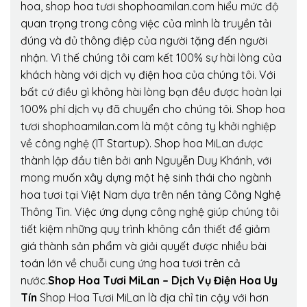
hoa, shop hoa tươi shophoamilan.com hiểu mức độ
quan trọng trong công việc của mình là truyền tải
đúng và đủ thông điệp của người tặng đến người
nhận. Vì thế chúng tôi cam kết 100% sự hài lòng của
khách hàng với dịch vụ điện hoa của chúng tôi. Với
bất cứ điều gì không hài lòng bạn đều được hoàn lại
100% phí dịch vụ đã chuyển cho chúng tôi. Shop hoa
tươi shophoamilan.com là một công ty khởi nghiệp
về công nghệ (IT Startup). Shop hoa MiLan được
thành lập đầu tiên bởi anh Nguyễn Duy Khánh, với
mong muốn xây dựng một hệ sinh thái cho ngành
hoa tươi tại Việt Nam dựa trên nền tảng Công Nghệ
Thông Tin. Việc ứng dụng công nghệ giúp chúng tôi
tiết kiệm những quy trình không cần thiết để giảm
giá thành sản phẩm và giải quyết được nhiều bài
toán lớn về chuỗi cung ứng hoa tươi trên cả
nước.
Shop Hoa Tươi MiLan – Dịch Vụ Điện Hoa Uy
Tín
Shop Hoa Tươi MiLan là địa chỉ tin cậy với hơn