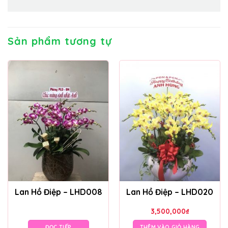
Sản phẩm tương tự
Lan Hồ Điệp – LHD008
Lan Hồ Điệp – LHD020
3,500,000
₫
ĐỌC TIẾP
THÊM VÀO GIỎ HÀNG