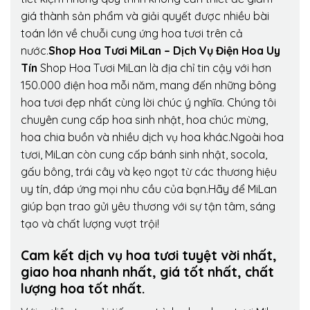
giá thành sản phẩm và giải quyết được nhiều bài
toán lớn về chuỗi cung ứng hoa tươi trên cả
nước.
Shop Hoa Tươi MiLan – Dịch Vụ Điện Hoa Uy
Tín
Shop Hoa Tươi MiLan là địa chỉ tin cậy với hơn
150.000 điện hoa mỗi năm, mang đến những bông
hoa tươi đẹp nhất cùng lời chúc ý nghĩa. Chúng tôi
chuyên cung cấp hoa sinh nhật, hoa chúc mừng,
hoa chia buồn và nhiều dịch vụ hoa khác.Ngoài hoa
tươi, MiLan còn cung cấp bánh sinh nhật, socola,
gấu bông, trái cây và kẹo ngọt từ các thương hiệu
uy tín, đáp ứng mọi nhu cầu của bạn.Hãy để MiLan
giúp bạn trao gửi yêu thương với sự tận tâm, sáng
tạo và chất lượng vượt trội!
Cam kết dịch vụ hoa tươi tuyệt vời nhất,
giao hoa nhanh nhất, giá tốt nhất, chất
lượng hoa tốt nhất.