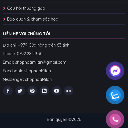
Câu hỏi thường gặp
Bảo quản & chăm sóc hoa
LIÊN HỆ VỚI CHÚNG TÔI
Địa chỉ: +979 Cửa hàng trên 63 tỉnh
Phone: 07
92.28.29.30
Email: shophoamilan@gmail.com
Facebook:
shophoaMilan
Messenger:
shophoaMilan
Bản quyền ©2026