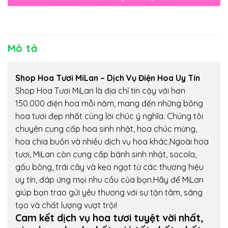
Mô tả
Shop Hoa Tươi MiLan – Dịch Vụ Điện Hoa Uy Tín
Shop Hoa Tươi MiLan là địa chỉ tin cậy với hơn
150.000 điện hoa mỗi năm, mang đến những bông
hoa tươi đẹp nhất cùng lời chúc ý nghĩa. Chúng tôi
chuyên cung cấp hoa sinh nhật, hoa chúc mừng,
hoa chia buồn và nhiều dịch vụ hoa khác.Ngoài hoa
tươi, MiLan còn cung cấp bánh sinh nhật, socola,
gấu bông, trái cây và kẹo ngọt từ các thương hiệu
uy tín, đáp ứng mọi nhu cầu của bạn.Hãy để MiLan
giúp bạn trao gửi yêu thương với sự tận tâm, sáng
tạo và chất lượng vượt trội!
Cam kết dịch vụ hoa tươi tuyệt vời nhất,