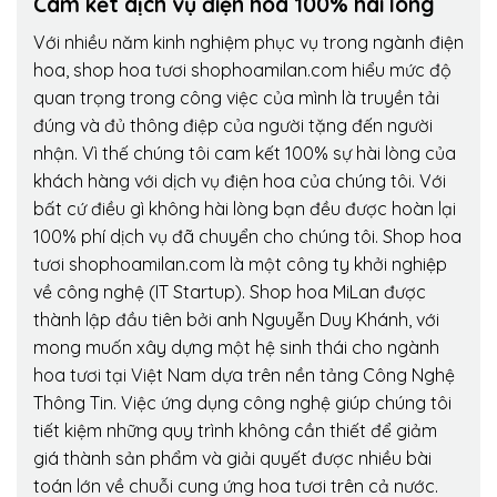
Cam kết dịch vụ điện hoa 100% hài lòng
Với nhiều năm kinh nghiệm phục vụ trong ngành điện
hoa, shop hoa tươi shophoamilan.com hiểu mức độ
quan trọng trong công việc của mình là truyền tải
đúng và đủ thông điệp của người tặng đến người
nhận. Vì thế chúng tôi cam kết 100% sự hài lòng của
khách hàng với dịch vụ điện hoa của chúng tôi. Với
bất cứ điều gì không hài lòng bạn đều được hoàn lại
100% phí dịch vụ đã chuyển cho chúng tôi. Shop hoa
tươi shophoamilan.com là một công ty khởi nghiệp
về công nghệ (IT Startup). Shop hoa MiLan được
thành lập đầu tiên bởi anh Nguyễn Duy Khánh, với
mong muốn xây dựng một hệ sinh thái cho ngành
hoa tươi tại Việt Nam dựa trên nền tảng Công Nghệ
Thông Tin. Việc ứng dụng công nghệ giúp chúng tôi
tiết kiệm những quy trình không cần thiết để giảm
giá thành sản phẩm và giải quyết được nhiều bài
toán lớn về chuỗi cung ứng hoa tươi trên cả nước.