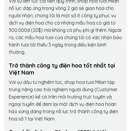
Với sự liên tục cải tiến quy trình,
shop hoa tươi Milan
nỗ lực đáp ứng trong vòng 2 giờ sẽ giao hoa cho
người nhận, chúng tôi là một số ít công ty phục vụ
dịch vụ điện hoa cho cả những mẫu hoa có giá từ
500.000đ (20$) mà không có phụ phí gì thêm. Ngoài
ra, các mẫu hoa tươi của chúng tôi có xác nhận bảo
hành tươi tối thiểu 3 ngày trong điều kiện bình
thường.
Trở thành công ty điện hoa tốt nhất tại
Việt Nam
Với sự đầu tư nghiêm túc, shop hoa tươi Milan tập
trung nâng cao trải nghiệm người dùng (Customer
Experience) kể cả trên môi trường trực tuyến và
ngoại tuyến để đem lại một dịch vụ điện hoa hoàn
hảo xứng đáng trong nỗ lực trở thành công ty điện
hoa số 1 tại Việt Nam.