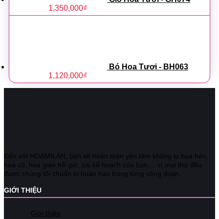
1,350,000
₫
Bó Hoa Tươi - BH063
1,120,000
₫
Đến với HOAMILAN, bạn sẽ hoàn toàn yên tâm không lo hoa héo,
hoa cũ, hoa giao trễ giờ, sai kế hoạch của bạn,... vì mọi thứ đều
được chúng tôi chuẩn bị hoàn hảo trong từng công đoạn.
GIỚI THIỆU
Giới thiệu