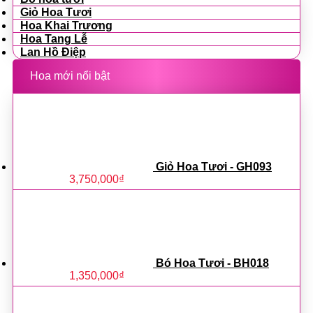
Giỏ Hoa Tươi
Hoa Khai Trương
Hoa Tang Lễ
Lan Hồ Điệp
Hoa mới nổi bật
Giỏ Hoa Tươi - GH093
3,750,000
₫
Bó Hoa Tươi - BH018
1,350,000
₫