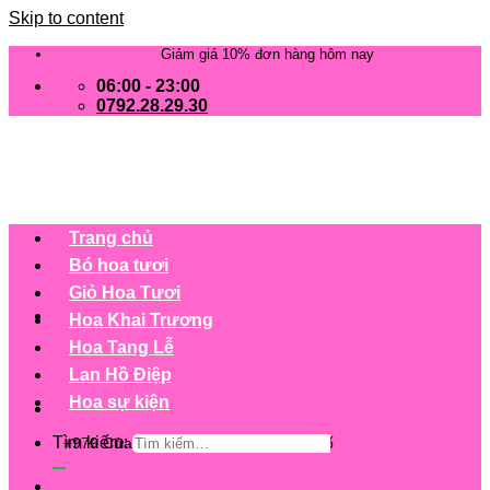
Skip to content
Giảm giá 10% đơn hàng hôm nay
06:00 - 23:00
0792.28.29.30
Trang chủ
Bó hoa tươi
Giỏ Hoa Tươi
Hoa Khai Trương
Hoa Tang Lễ
Lan Hồ Điệp
Hoa sự kiện
Tìm kiếm:
+979 Cửa hàng trên 63 tỉnh/ thành phố