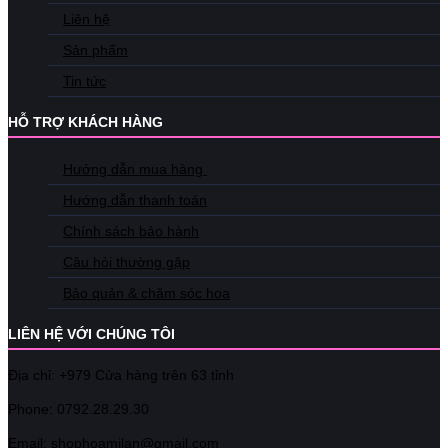
Liên hệ
Sản phẩm
Tin tức
HỖ TRỢ KHÁCH HÀNG
Hướng dẫn mua hàng
Hướng dẫn thanh toán
Chính sách bảo hành
Câu hỏi thường gặp
Bảo quản & chăm sóc hoa
LIÊN HỆ VỚI CHÚNG TÔI
Địa chỉ: +979 Cửa hàng trên 63 tỉnh
Phone: 07
92.28.29.30
Email: shophoamilan@gmail.com