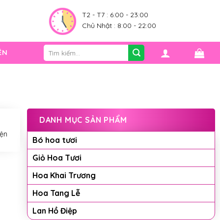
0
T2 - T7 : 6:00 - 23:00
Chủ Nhật : 8:00 - 22:00
Tìm
ỆN
kiếm:
DANH MỤC SẢN PHẨM
iện
Bó hoa tươi
Giỏ Hoa Tươi
Hoa Khai Trương
Hoa Tang Lễ
Lan Hồ Điệp