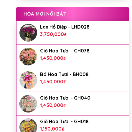
HOA MỚI NỔI BẬT
Lan Hồ Điệp - LHD028
3,750,000
₫
Giỏ Hoa Tươi - GH078
1,450,000
₫
Bó Hoa Tươi - BH008
1,450,000
₫
Giỏ Hoa Tươi - GH040
1,450,000
₫
Giỏ Hoa Tươi - GH018
1,150,000
₫