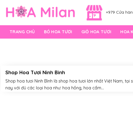
Skip
to
+979 Cửa hàng
content
TRANG CHỦ
BÓ HOA TƯƠI
GIỎ HOA TƯƠI
HOA 
Shop Hoa Tươi Ninh Bình
Shop hoa tươi Ninh Bình là shop hoa tươi lớn nhất Việt Nam, tại
nay với đủ các loại hoa như: hoa hồng, hoa cẩm...