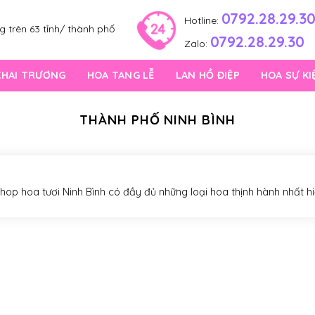
0792.28.29.3
Hotline:
 trên 63 tỉnh/ thành phố
0792.28.29.30
Zalo:
KHAI TRƯƠNG
HOA TANG LỄ
LAN HỒ ĐIỆP
HOA SỰ KI
THÀNH PHỐ NINH BÌNH
 shop hoa tươi Ninh Bình có đầy đủ những loại hoa thịnh hành nhất h