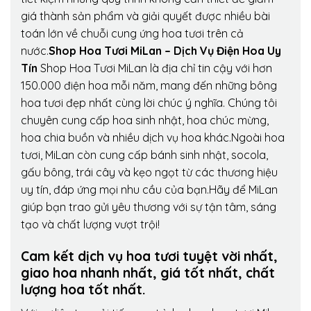
giá thành sản phẩm và giải quyết được nhiều bài
toán lớn về chuỗi cung ứng hoa tươi trên cả
nước.
Shop Hoa Tươi MiLan – Dịch Vụ Điện Hoa Uy
Tín
Shop Hoa Tươi MiLan là địa chỉ tin cậy với hơn
150.000 điện hoa mỗi năm, mang đến những bông
hoa tươi đẹp nhất cùng lời chúc ý nghĩa. Chúng tôi
chuyên cung cấp hoa sinh nhật, hoa chúc mừng,
hoa chia buồn và nhiều dịch vụ hoa khác.Ngoài hoa
tươi, MiLan còn cung cấp bánh sinh nhật, socola,
gấu bông, trái cây và kẹo ngọt từ các thương hiệu
uy tín, đáp ứng mọi nhu cầu của bạn.Hãy để MiLan
giúp bạn trao gửi yêu thương với sự tận tâm, sáng
tạo và chất lượng vượt trội!
Cam kết dịch vụ hoa tươi tuyệt vời nhất,
giao hoa nhanh nhất, giá tốt nhất, chất
lượng hoa tốt nhất.