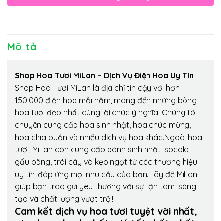
Mô tả
Shop Hoa Tươi MiLan – Dịch Vụ Điện Hoa Uy Tín
Shop Hoa Tươi MiLan là địa chỉ tin cậy với hơn
150.000 điện hoa mỗi năm, mang đến những bông
hoa tươi đẹp nhất cùng lời chúc ý nghĩa. Chúng tôi
chuyên cung cấp hoa sinh nhật, hoa chúc mừng,
hoa chia buồn và nhiều dịch vụ hoa khác.Ngoài hoa
tươi, MiLan còn cung cấp bánh sinh nhật, socola,
gấu bông, trái cây và kẹo ngọt từ các thương hiệu
uy tín, đáp ứng mọi nhu cầu của bạn.Hãy để MiLan
giúp bạn trao gửi yêu thương với sự tận tâm, sáng
tạo và chất lượng vượt trội!
Cam kết dịch vụ hoa tươi tuyệt vời nhất,