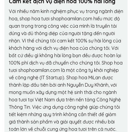
Cam kết dịch vụ điện hoa 100% hài lòng
Với nhiều năm kinh nghiệm phục vụ trong ngành điện
hoa, shop hoa tươi shophoamilan.com hiểu mức độ
quan trọng trong công việc của mình là truyền tải
đúng và đủ thông điệp của người tặng đến người
nhận. Vì thế chúng tôi cam kết 100% sự hài lòng của
khách hàng với dịch vụ điện hoa của chúng tôi. Với
bất cứ điều gì không hài lòng bạn đều được hoàn lại
100% phí dịch vụ đã chuyển cho chúng tôi. Shop hoa
tươi shophoamilan.com là một công ty khởi nghiệp
về công nghệ (IT Startup). Shop hoa MiLan được
thành lập đầu tiên bởi anh Nguyễn Duy Khánh, với
mong muốn xây dựng một hệ sinh thái cho ngành
hoa tươi tại Việt Nam dựa trên nền tảng Công Nghệ
Thông Tin. Việc ứng dụng công nghệ giúp chúng tôi
tiết kiệm những quy trình không cần thiết để giảm
giá thành sản phẩm và giải quyết được nhiều bài
toán lớn về chuỗi cung ứng hoa tươi trên cả nước.