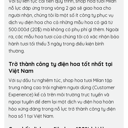
Với sự liên tục cải tiến quy trình,
shop hoa tươi Milan
nỗ lực đáp ứng trong vòng 2 giờ sẽ giao hoa cho
người nhận, chúng tôi là một số ít công ty phục vụ
dịch vụ điện hoa cho cả những mẫu hoa có giá từ
500.000đ (20$) mà không có phụ phí gì thêm. Ngoài
ra, các mẫu hoa tươi của chúng tôi có xác nhận bảo
hành tươi tối thiểu 3 ngày trong điều kiện bình
thường.
Trở thành công ty điện hoa tốt nhất tại
Việt Nam
Với sự đầu tư nghiêm túc, shop hoa tươi Milan tập
trung nâng cao trải nghiệm người dùng (Customer
Experience) kể cả trên môi trường trực tuyến và
ngoại tuyến để đem lại một dịch vụ điện hoa hoàn
hảo xứng đáng trong nỗ lực trở thành công ty điện
hoa số 1 tại Việt Nam.