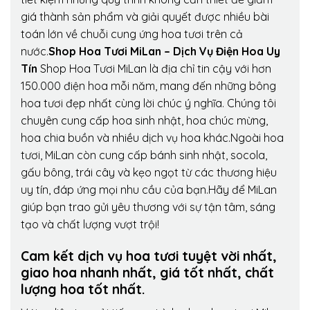
giá thành sản phẩm và giải quyết được nhiều bài
toán lớn về chuỗi cung ứng hoa tươi trên cả
nước.
Shop Hoa Tươi MiLan – Dịch Vụ Điện Hoa Uy
Tín
Shop Hoa Tươi MiLan là địa chỉ tin cậy với hơn
150.000 điện hoa mỗi năm, mang đến những bông
hoa tươi đẹp nhất cùng lời chúc ý nghĩa. Chúng tôi
chuyên cung cấp hoa sinh nhật, hoa chúc mừng,
hoa chia buồn và nhiều dịch vụ hoa khác.Ngoài hoa
tươi, MiLan còn cung cấp bánh sinh nhật, socola,
gấu bông, trái cây và kẹo ngọt từ các thương hiệu
uy tín, đáp ứng mọi nhu cầu của bạn.Hãy để MiLan
giúp bạn trao gửi yêu thương với sự tận tâm, sáng
tạo và chất lượng vượt trội!
Cam kết dịch vụ hoa tươi tuyệt vời nhất,
giao hoa nhanh nhất, giá tốt nhất, chất
lượng hoa tốt nhất.