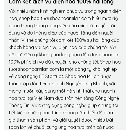
Cam kết dịch vụ điện hoa 100% hài lòng
Với nhiều năm kinh nghiệm phục vụ trong ngành điện
hoa, shop hoa tươi shophoamilan.com hiểu mức độ
quan trọng trong công việc của mình là truyền tải
đúng và đủ thông điệp của người tặng đến người
nhận. Vì thế chúng tôi cam kết 100% sự hài lòng của
khách hàng với dịch vụ điện hoa của chúng tôi. Với
bất cứ điều gì không hài lòng bạn đều được hoàn lại
100% phí dịch vụ đã chuyển cho chúng tôi. Shop hoa
tươi shophoamilan.com là một công ty khởi nghiệp
về công nghệ (IT Startup). Shop hoa MiLan được
thành lập đầu tiên bởi anh Nguyễn Duy Khánh, với
mong muốn xây dựng một hệ sinh thái cho ngành
hoa tươi tại Việt Nam dựa trên nền tảng Công Nghệ
Thông Tin. Việc ứng dụng công nghệ giúp chúng tôi
tiết kiệm những quy trình không cần thiết để giảm
giá thành sản phẩm và giải quyết được nhiều bài
toán lớn về chuỗi cung ứng hoa tươi trên cả nước.