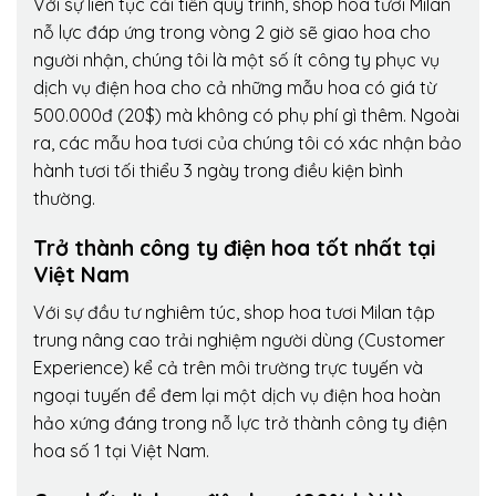
Với sự liên tục cải tiến quy trình,
shop hoa tươi Milan
nỗ lực đáp ứng trong vòng 2 giờ sẽ giao hoa cho
người nhận, chúng tôi là một số ít công ty phục vụ
dịch vụ điện hoa cho cả những mẫu hoa có giá từ
500.000đ (20$) mà không có phụ phí gì thêm. Ngoài
ra, các mẫu hoa tươi của chúng tôi có xác nhận bảo
hành tươi tối thiểu 3 ngày trong điều kiện bình
thường.
Trở thành công ty điện hoa tốt nhất tại
Việt Nam
Với sự đầu tư nghiêm túc, shop hoa tươi Milan tập
trung nâng cao trải nghiệm người dùng (Customer
Experience) kể cả trên môi trường trực tuyến và
ngoại tuyến để đem lại một dịch vụ điện hoa hoàn
hảo xứng đáng trong nỗ lực trở thành công ty điện
hoa số 1 tại Việt Nam.