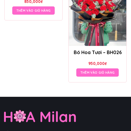
850,000
₫
THÊM VÀO GIỎ HÀNG
Bó Hoa Tươi – BH026
950,000
₫
THÊM VÀO GIỎ HÀNG