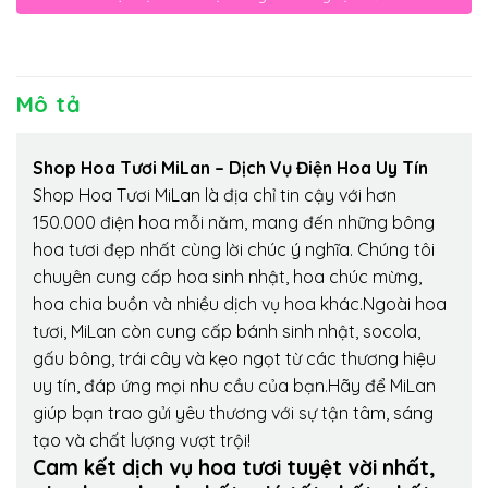
Mô tả
Shop Hoa Tươi MiLan – Dịch Vụ Điện Hoa Uy Tín
Shop Hoa Tươi MiLan là địa chỉ tin cậy với hơn
150.000 điện hoa mỗi năm, mang đến những bông
hoa tươi đẹp nhất cùng lời chúc ý nghĩa. Chúng tôi
chuyên cung cấp hoa sinh nhật, hoa chúc mừng,
hoa chia buồn và nhiều dịch vụ hoa khác.Ngoài hoa
tươi, MiLan còn cung cấp bánh sinh nhật, socola,
gấu bông, trái cây và kẹo ngọt từ các thương hiệu
uy tín, đáp ứng mọi nhu cầu của bạn.Hãy để MiLan
giúp bạn trao gửi yêu thương với sự tận tâm, sáng
tạo và chất lượng vượt trội!
Cam kết dịch vụ hoa tươi tuyệt vời nhất,