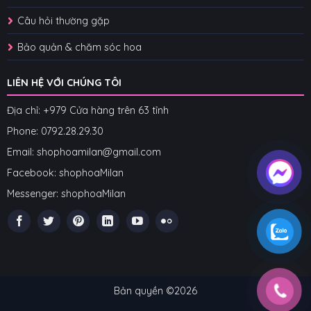
Câu hỏi thường gặp
Bảo quản & chăm sóc hoa
LIÊN HỆ VỚI CHÚNG TÔI
Địa chỉ: +979 Cửa hàng trên 63 tỉnh
Phone: 07
92.28.29.30
Email: shophoamilan@gmail.com
Facebook:
shophoaMilan
Messenger:
shophoaMilan
Bản quyền ©2026