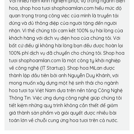
Với nhiều năm kinh nghiệm phục vụ trong ngành điện
hoa, shop hoa tươi shophoamilan.com hiểu mức độ
quan trọng trong công việc của mình là truyền tải
đúng và đủ thông điệp của người tặng đến người
nhận. Vì thế chúng tôi cam kết 100% sự hài lòng của
khách hàng với dịch vụ điện hoa của chúng tôi. Với
bất cứ điều gì không hài lòng bạn đều được hoàn lại
100% phí dịch vụ đã chuyển cho chúng tôi. Shop hoa
tươi shophoamilan.com là một công ty khởi nghiệp
về công nghệ (IT Startup). Shop hoa MiLan được
thành lập đầu tiên bởi anh Nguyễn Duy Khánh, với
mong muốn xây dựng một hệ sinh thái cho ngành
hoa tươi tại Việt Nam dựa trên nền tảng Công Nghệ
Thông Tin. Việc ứng dụng công nghệ giúp chúng tôi
tiết kiệm những quy trình không cần thiết để giảm
giá thành sản phẩm và giải quyết được nhiều bài
toán lớn về chuỗi cung ứng hoa tươi trên cả nước.