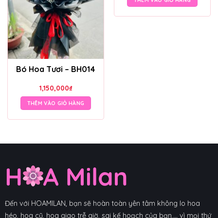
THÊM VÀO GIỎ HÀNG
Bó Hoa Tươi – BH014
1,150,000
₫
THÊM VÀO GIỎ HÀNG
Đến với HOAMILAN, bạn sẽ hoàn toàn yên tâm không lo hoa
héo, hoa cũ, hoa giao trễ giờ, sai kế hoạch của bạn,... vì mọi thứ