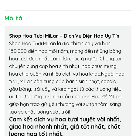
Mô tả
Shop Hoa Tươi MiLan – Dịch Vụ Điện Hoa Uy Tín
Shop Hoa Tươi MiLan là địa chỉ tin cậy với hơn
150.000 điện hoa mỗi năm, mang đến những bông
hoa tươi đẹp nhất cùng lời chúc ý nghĩa. Chúng tôi
chuyên cung cấp hoa sinh nhật, hoa chúc mừng,
hoa chia buồn và nhiều dịch vụ hoa khác.Ngoài hoa
tươi, MiLan còn cung cấp bánh sinh nhật, socola,
gấu bông, trái cây và kẹo ngọt từ các thương hiệu
uy tín, đáp ứng mọi nhu cầu của bạn.Hãy để MiLan
giúp bạn trao gửi yêu thương với sự tận tâm, sáng
tạo và chất lượng vượt trội!
Cam kết dịch vụ hoa tươi tuyệt vời nhất,
giao hoa nhanh nhất, giá tốt nhất, chất
lượng hoa tốt nhất.