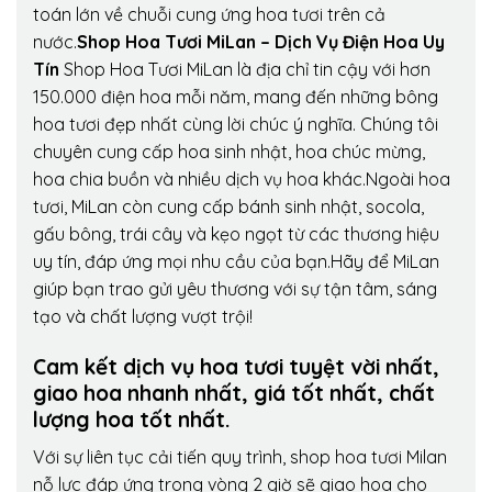
toán lớn về chuỗi cung ứng hoa tươi trên cả
nước.
Shop Hoa Tươi MiLan – Dịch Vụ Điện Hoa Uy
Tín
Shop Hoa Tươi MiLan là địa chỉ tin cậy với hơn
150.000 điện hoa mỗi năm, mang đến những bông
hoa tươi đẹp nhất cùng lời chúc ý nghĩa. Chúng tôi
chuyên cung cấp hoa sinh nhật, hoa chúc mừng,
hoa chia buồn và nhiều dịch vụ hoa khác.Ngoài hoa
tươi, MiLan còn cung cấp bánh sinh nhật, socola,
gấu bông, trái cây và kẹo ngọt từ các thương hiệu
uy tín, đáp ứng mọi nhu cầu của bạn.Hãy để MiLan
giúp bạn trao gửi yêu thương với sự tận tâm, sáng
tạo và chất lượng vượt trội!
Cam kết dịch vụ hoa tươi tuyệt vời nhất,
giao hoa nhanh nhất, giá tốt nhất, chất
lượng hoa tốt nhất.
Với sự liên tục cải tiến quy trình,
shop hoa tươi Milan
nỗ lực đáp ứng trong vòng 2 giờ sẽ giao hoa cho