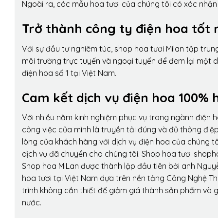
Ngoài ra, các mẫu hoa tươi của chúng tôi có xác nhận b
Trở thành công ty điện hoa tốt 
Với sự đầu tư nghiêm túc, shop hoa tươi Milan tập tru
môi trường trực tuyến và ngoại tuyến để đem lại một 
điện hoa số 1 tại Việt Nam.
Cam kết dịch vụ điện hoa 100% h
Với nhiều năm kinh nghiệm phục vụ trong ngành điện 
công việc của mình là truyền tải đúng và đủ thông điệ
lòng của khách hàng với dịch vụ điện hoa của chúng tôi
dịch vụ đã chuyển cho chúng tôi. Shop hoa tươi shopho
Shop hoa MiLan được thành lập đầu tiên bởi anh Nguy
hoa tươi tại Việt Nam dựa trên nền tảng Công Nghệ Th
trình không cần thiết để giảm giá thành sản phẩm và g
nước.