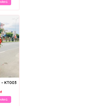
 HÀNG
g – KT003
0
₫
 HÀNG