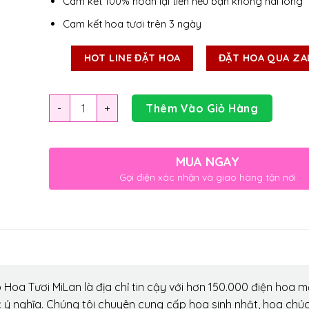
Cam kết 100% hoàn lại tiền nếu bạn không hài lòng
Cam kết hoa tươi trên 3 ngày
HOT LINE ĐẶT HOA
ĐẶT HOA QUA ZA
Số lượng
Thêm Vào Giỏ Hàng
MUA NGAY
Gọi điện xác nhận và giao hàng tận nơi
Hoa Tươi MiLan là địa chỉ tin cậy với hơn 150.000 điện hoa m
 ý nghĩa. Chúng tôi chuyên cung cấp hoa sinh nhật, hoa chú