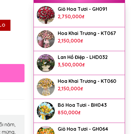
Giỏ Hoa Tươi - GH091
2,750,000
₫
LO
Hoa Khai Trương - KT067
2,150,000
₫
Lan Hồ Điệp - LHD032
3,500,000
₫
Hoa Khai Trương - KT060
2,150,000
₫
Bó Hoa Tươi - BH043
850,000
₫
ỗi năm,
Giỏ Hoa Tươi - GH064
c mừng,