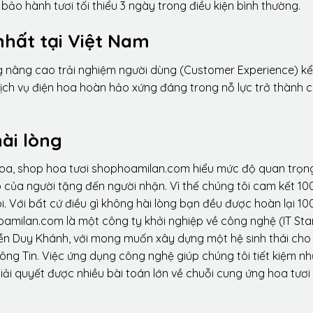
ảo hành tươi tối thiểu 3 ngày trong điều kiện bình thường.
nhất tại Việt Nam
ng nâng cao trải nghiệm người dùng (Customer Experience) kể
dịch vụ điện hoa hoàn hảo xứng đáng trong nỗ lực trở thành 
ài lòng
hoa, shop hoa tươi shophoamilan.com hiểu mức độ quan trọn
p của người tặng đến người nhận. Vì thế chúng tôi cam kết 10
. Với bất cứ điều gì không hài lòng bạn đều được hoàn lại 10
amilan.com là một công ty khởi nghiệp về công nghệ (IT Sta
ễn Duy Khánh, với mong muốn xây dựng một hệ sinh thái ch
ông Tin. Việc ứng dụng công nghệ giúp chúng tôi tiết kiệm n
iải quyết được nhiều bài toán lớn về chuỗi cung ứng hoa tươi