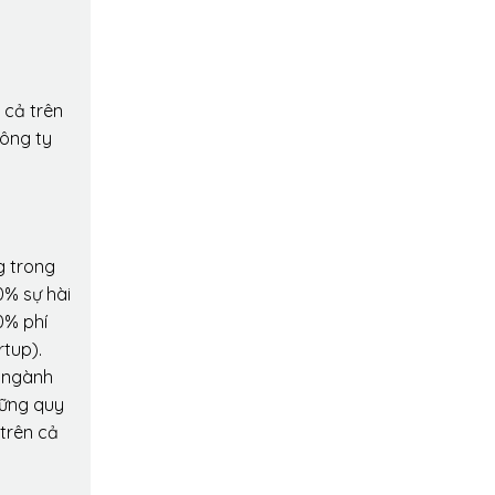
 cả trên
công ty
g trong
0% sự hài
0% phí
rtup).
o ngành
hững quy
 trên cả