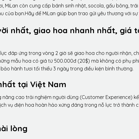
i, MiLan còn cung cấp bánh sinh nhật, socola, gấu bông, trái
ầu của bạn.Hãy để MiLan giúp bạn trao gửi yêu thương với sự
vời nhất, giao hoa nhanh nhất, giá t
lực đáp ứng trong vòng 2 giờ sẽ giao hoa cho người nhận, ch
 những mẫu hoa có giá từ 500.000đ (20$) mà không có phụ phí
ảo hành tươi tối thiểu 3 ngày trong điều kiện bình thường.
nhất tại Việt Nam
ng nâng cao trải nghiệm người dùng (Customer Experience) kể
dịch vụ điện hoa hoàn hảo xứng đáng trong nỗ lực trở thành 
ài lòng