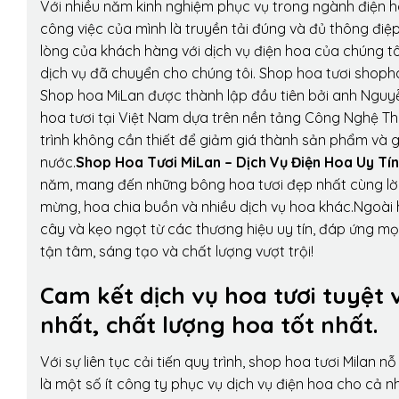
Với nhiều năm kinh nghiệm phục vụ trong ngành điện 
công việc của mình là truyền tải đúng và đủ thông điệ
lòng của khách hàng với dịch vụ điện hoa của chúng tôi
dịch vụ đã chuyển cho chúng tôi. Shop hoa tươi shopho
Shop hoa MiLan được thành lập đầu tiên bởi anh Nguy
hoa tươi tại Việt Nam dựa trên nền tảng Công Nghệ Th
trình không cần thiết để giảm giá thành sản phẩm và g
nước.
Shop Hoa Tươi MiLan – Dịch Vụ Điện Hoa Uy Tín
năm, mang đến những bông hoa tươi đẹp nhất cùng lời
mừng, hoa chia buồn và nhiều dịch vụ hoa khác.Ngoài h
cây và kẹo ngọt từ các thương hiệu uy tín, đáp ứng mọ
tận tâm, sáng tạo và chất lượng vượt trội!
Cam kết dịch vụ hoa tươi tuyệt 
nhất, chất lượng hoa tốt nhất.
Với sự liên tục cải tiến quy trình,
shop hoa tươi Milan
nỗ 
là một số ít công ty phục vụ dịch vụ điện hoa cho cả