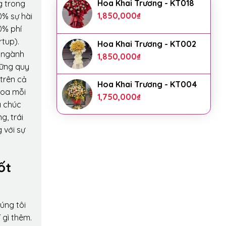
Hoa Khai Trương - KT018
g trong
1,850,000
₫
0% sự hài
0% phí
rtup).
Hoa Khai Trương - KT002
o ngành
1,850,000
₫
hững quy
 trên cả
Hoa Khai Trương - KT004
hoa mỗi
1,750,000
₫
a chúc
g, trái
 với sự
ốt
úng tôi
 gì thêm.