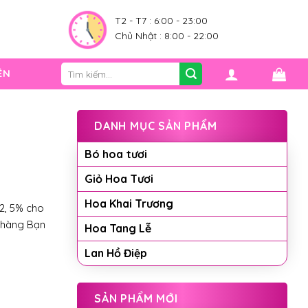
0
T2 - T7 : 6:00 - 23:00
Chủ Nhật : 8:00 - 22:00
Tìm
ỆN
kiếm:
DANH MỤC SẢN PHẨM
Bó hoa tươi
Giỏ Hoa Tươi
Hoa Khai Trương
2, 5% cho
 hàng Bạn
Hoa Tang Lễ
Lan Hồ Điệp
SẢN PHẨM MỚI