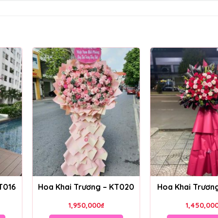
T016
Hoa Khai Trương – KT020
Hoa Khai Trươn
1,950,000
₫
1,450,00