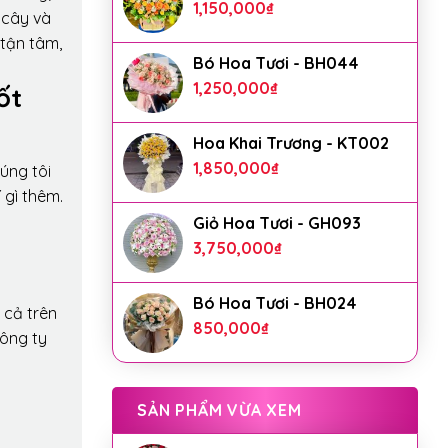
1,150,000
₫
 cây và
 tận tâm,
Bó Hoa Tươi - BH044
1,250,000
₫
ốt
Hoa Khai Trương - KT002
1,850,000
₫
úng tôi
 gì thêm.
Giỏ Hoa Tươi - GH093
3,750,000
₫
Bó Hoa Tươi - BH024
 cả trên
850,000
₫
công ty
SẢN PHẨM VỪA XEM