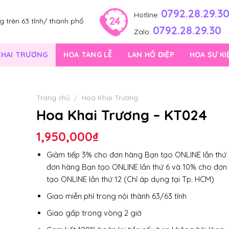
0792.28.29.3
Hotline:
 trên 63 tỉnh/ thành phố
0792.28.29.30
Zalo:
KHAI TRƯƠNG
HOA TANG LỄ
LAN HỒ ĐIỆP
HOA SỰ KI
Trang chủ
/
Hoa Khai Trương
Hoa Khai Trương – KT024
1,950,000
₫
Giảm tiếp 3% cho đơn hàng Bạn tạo ONLINE lần thứ 
đơn hàng Bạn tạo ONLINE lần thứ 6 và 10% cho đơn
tạo ONLINE lần thứ 12 (Chỉ áp dụng tại Tp. HCM)
Giao miễn phí trong nội thành 63/63 tỉnh
Giao gấp trong vòng 2 giờ