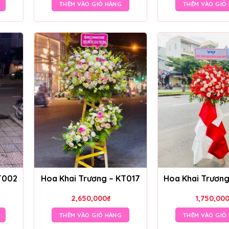
THÊM VÀO GIỎ HÀNG
THÊM VÀO GIỎ
T002
Hoa Khai Trương – KT017
Hoa Khai Trươn
2,650,000
₫
1,750,00
THÊM VÀO GIỎ HÀNG
THÊM VÀO GIỎ