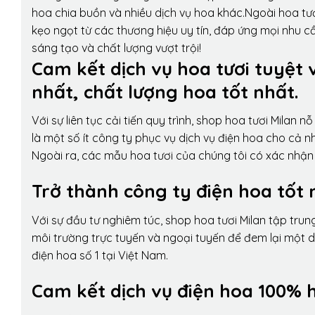
hoa chia buồn và nhiều dịch vụ hoa khác.Ngoài hoa tươ
kẹo ngọt từ các thương hiệu uy tín, đáp ứng mọi nhu c
sáng tạo và chất lượng vượt trội!
Cam kết dịch vụ hoa tươi tuyệt 
nhất, chất lượng hoa tốt nhất.
Với sự liên tục cải tiến quy trình,
shop hoa tươi Milan
nỗ 
là một số ít công ty phục vụ dịch vụ điện hoa cho cả
Ngoài ra, các mẫu hoa tươi của chúng tôi có xác nhận b
Trở thành công ty điện hoa tốt 
Với sự đầu tư nghiêm túc, shop hoa tươi Milan tập tru
môi trường trực tuyến và ngoại tuyến để đem lại một 
điện hoa số 1 tại Việt Nam.
Cam kết dịch vụ điện hoa 100% h