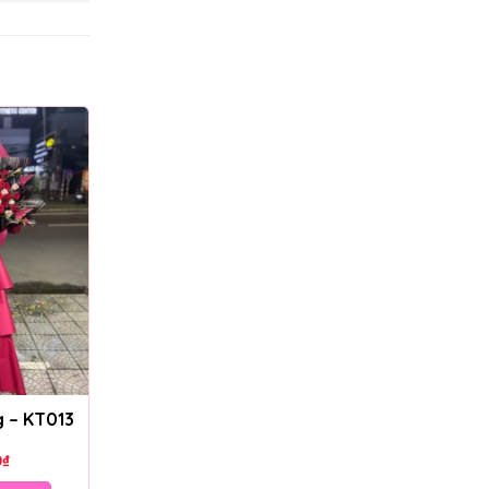
g – KT013
0
₫