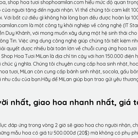
hoa, shop hoa tươi shophoamilan.com hiểu mức độ quan trọn
p của người tặng đến người nhận. Vì thế chúng tôi cam kết 10
. Với bất cứ điều gì không hài lòng bạn đều được hoàn lại 10
amilan.com là một công ty khởi nghiệp về công nghệ (IT Sta
ễn Duy Khánh, với mong muốn xây dựng một hệ sinh thái ch
ông Tin. Việc ứng dụng công nghệ giúp chúng tôi tiết kiệm n
iải quyết được nhiều bài toán lớn về chuỗi cung ứng hoa tươi
Shop Hoa Tươi MiLan là địa chỉ tin cậy với hơn 150.000 điện 
 chúc ý nghĩa. Chúng tôi chuyên cung cấp hoa sinh nhật, ho
oa tươi, MiLan còn cung cấp bánh sinh nhật, socola, gấu bôn
i nhu cầu của bạn.Hãy để MiLan giúp bạn trao gửi yêu thương
vời nhất, giao hoa nhanh nhất, giá t
lực đáp ứng trong vòng 2 giờ sẽ giao hoa cho người nhận, ch
 những mẫu hoa có giá từ 500.000đ (20$) mà không có phụ phí