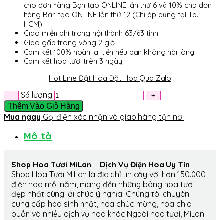
cho đơn hàng Bạn tạo ONLINE lần thứ 6 và 10% cho đơn
hàng Bạn tạo ONLINE lần thứ 12 (Chỉ áp dụng tại Tp.
HCM)
Giao miễn phí trong nội thành 63/63 tỉnh
Giao gấp trong vòng 2 giờ
Cam kết 100% hoàn lại tiền nếu bạn không hài lòng
Cam kết hoa tươi trên 3 ngày
Hot Line Đặt Hoa
Đặt Hoa Qua Zalo
Số lượng
Thêm Vào Giỏ Hàng
Mua ngay
Gọi điện xác nhận và giao hàng tận nơi
Mô tả
Shop Hoa Tươi MiLan – Dịch Vụ Điện Hoa Uy Tín
Shop Hoa Tươi MiLan là địa chỉ tin cậy với hơn 150.000
điện hoa mỗi năm, mang đến những bông hoa tươi
đẹp nhất cùng lời chúc ý nghĩa. Chúng tôi chuyên
cung cấp hoa sinh nhật, hoa chúc mừng, hoa chia
buồn và nhiều dịch vụ hoa khác.Ngoài hoa tươi, MiLan