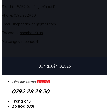
Địa chỉ: +979 Cửa hàng trên 63 tỉnh
Phone: 07
92.28.29.30
Email: shophoamilan@gmail.com
Facebook:
shophoaMilan
Messenger:
shophoaMilan
Bản quyền ©2026
Tổng đài đặt hoa
Siêu tốc
0792.28.29.30
Trang chủ
Bó hoa tươi