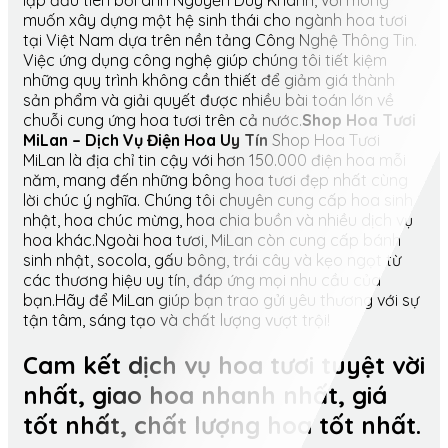
lập đầu tiên bởi anh Nguyễn Duy Khánh, với mong
muốn xây dựng một hệ sinh thái cho ngành hoa tươi
tại Việt Nam dựa trên nền tảng Công Nghệ Thông Tin.
Việc ứng dụng công nghệ giúp chúng tôi tiết kiệm
những quy trình không cần thiết để giảm giá thành
sản phẩm và giải quyết được nhiều bài toán lớn về
chuỗi cung ứng hoa tươi trên cả nước.
Shop Hoa Tươi
MiLan – Dịch Vụ Điện Hoa Uy Tín
Shop Hoa Tươi
MiLan là địa chỉ tin cậy với hơn 150.000 điện hoa mỗi
năm, mang đến những bông hoa tươi đẹp nhất cùng
lời chúc ý nghĩa. Chúng tôi chuyên cung cấp hoa sinh
nhật, hoa chúc mừng, hoa chia buồn và nhiều dịch vụ
hoa khác.Ngoài hoa tươi, MiLan còn cung cấp bánh
sinh nhật, socola, gấu bông, trái cây và kẹo ngọt từ
các thương hiệu uy tín, đáp ứng mọi nhu cầu của
bạn.Hãy để MiLan giúp bạn trao gửi yêu thương với sự
tận tâm, sáng tạo và chất lượng vượt trội!
Cam kết dịch vụ hoa tươi tuyệt vời
nhất, giao hoa nhanh nhất, giá
tốt nhất, chất lượng hoa tốt nhất.