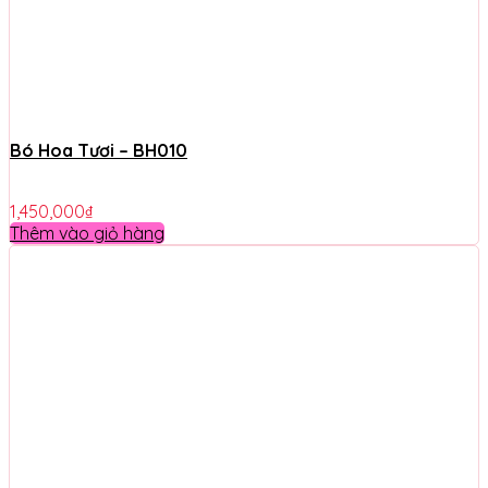
Bó Hoa Tươi – BH010
1,450,000
₫
Thêm vào giỏ hàng