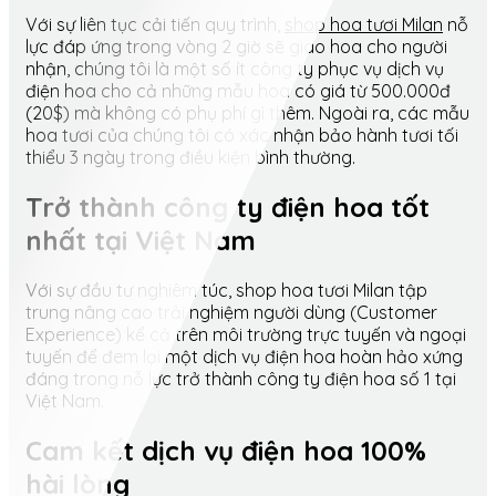
Với sự liên tục cải tiến quy trình,
shop hoa tươi Milan
nỗ
lực đáp ứng trong vòng 2 giờ sẽ giao hoa cho người
nhận, chúng tôi là một số ít công ty phục vụ dịch vụ
điện hoa cho cả những mẫu hoa có giá từ 500.000đ
(20$) mà không có phụ phí gì thêm. Ngoài ra, các mẫu
hoa tươi của chúng tôi có xác nhận bảo hành tươi tối
thiểu 3 ngày trong điều kiện bình thường.
Trở thành công ty điện hoa tốt
nhất tại Việt Nam
Với sự đầu tư nghiêm túc, shop hoa tươi Milan tập
trung nâng cao trải nghiệm người dùng (Customer
Experience) kể cả trên môi trường trực tuyến và ngoại
tuyến để đem lại một dịch vụ điện hoa hoàn hảo xứng
đáng trong nỗ lực trở thành công ty điện hoa số 1 tại
Việt Nam.
Cam kết dịch vụ điện hoa 100%
hài lòng