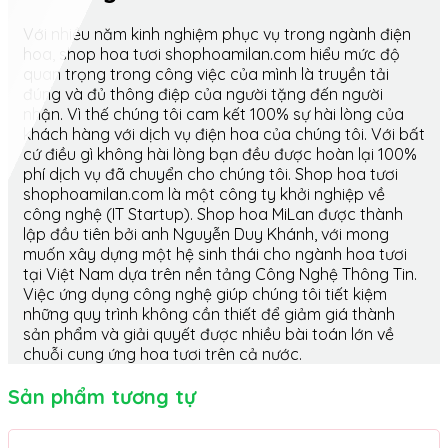
Với nhiều năm kinh nghiệm phục vụ trong ngành điện
hoa, shop hoa tươi shophoamilan.com hiểu mức độ
quan trọng trong công việc của mình là truyền tải
đúng và đủ thông điệp của người tặng đến người
nhận. Vì thế chúng tôi cam kết 100% sự hài lòng của
khách hàng với dịch vụ điện hoa của chúng tôi. Với bất
cứ điều gì không hài lòng bạn đều được hoàn lại 100%
phí dịch vụ đã chuyển cho chúng tôi. Shop hoa tươi
shophoamilan.com là một công ty khởi nghiệp về
công nghệ (IT Startup). Shop hoa MiLan được thành
lập đầu tiên bởi anh Nguyễn Duy Khánh, với mong
muốn xây dựng một hệ sinh thái cho ngành hoa tươi
tại Việt Nam dựa trên nền tảng Công Nghệ Thông Tin.
Việc ứng dụng công nghệ giúp chúng tôi tiết kiệm
những quy trình không cần thiết để giảm giá thành
sản phẩm và giải quyết được nhiều bài toán lớn về
chuỗi cung ứng hoa tươi trên cả nước.
Sản phẩm tương tự