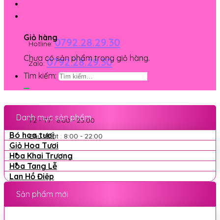
Giỏ hàng
0792.28.29.30
Hotline:
Chưa có sản phẩm trong giỏ hàng.
0792.28.29.30
Zalo:
Tìm kiếm:
Danh mục sản phẩm
T2 - T7 : 6:00 - 23:00
Bó hoa tươi
Chủ Nhật : 8:00 - 22:00
Giỏ Hoa Tươi
Hoa Khai Trương
Hoa Tang Lễ
Lan Hồ Điệp
Sản phẩm mới