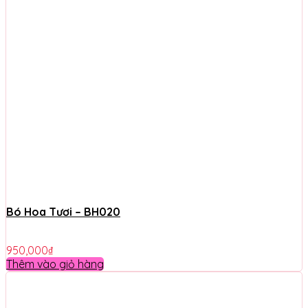
Bó Hoa Tươi – BH020
950,000
₫
Thêm vào giỏ hàng