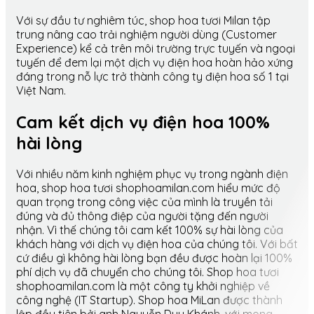
Với sự đầu tư nghiêm túc, shop hoa tươi Milan tập
trung nâng cao trải nghiệm người dùng (Customer
Experience) kể cả trên môi trường trực tuyến và ngoại
tuyến để đem lại một dịch vụ điện hoa hoàn hảo xứng
đáng trong nỗ lực trở thành công ty điện hoa số 1 tại
Việt Nam.
Cam kết dịch vụ điện hoa 100%
hài lòng
Với nhiều năm kinh nghiệm phục vụ trong ngành điện
hoa, shop hoa tươi shophoamilan.com hiểu mức độ
quan trọng trong công việc của mình là truyền tải
đúng và đủ thông điệp của người tặng đến người
nhận. Vì thế chúng tôi cam kết 100% sự hài lòng của
khách hàng với dịch vụ điện hoa của chúng tôi. Với bất
cứ điều gì không hài lòng bạn đều được hoàn lại 100%
phí dịch vụ đã chuyển cho chúng tôi. Shop hoa tươi
shophoamilan.com là một công ty khởi nghiệp về
công nghệ (IT Startup). Shop hoa MiLan được thành