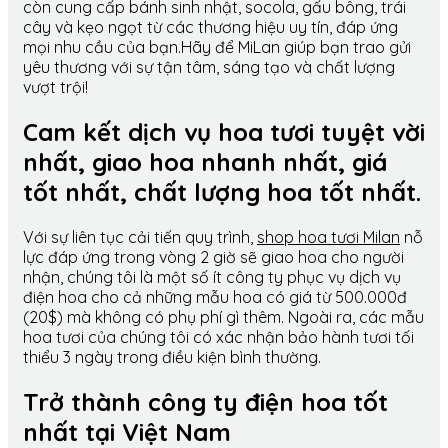
còn cung cấp bánh sinh nhật, socola, gấu bông, trái
cây và kẹo ngọt từ các thương hiệu uy tín, đáp ứng
mọi nhu cầu của bạn.Hãy để MiLan giúp bạn trao gửi
yêu thương với sự tận tâm, sáng tạo và chất lượng
vượt trội!
Cam kết dịch vụ hoa tươi tuyệt vời
nhất, giao hoa nhanh nhất, giá
tốt nhất, chất lượng hoa tốt nhất.
Với sự liên tục cải tiến quy trình,
shop hoa tươi Milan
nỗ
lực đáp ứng trong vòng 2 giờ sẽ giao hoa cho người
nhận, chúng tôi là một số ít công ty phục vụ dịch vụ
điện hoa cho cả những mẫu hoa có giá từ 500.000đ
(20$) mà không có phụ phí gì thêm. Ngoài ra, các mẫu
hoa tươi của chúng tôi có xác nhận bảo hành tươi tối
thiểu 3 ngày trong điều kiện bình thường.
Trở thành công ty điện hoa tốt
nhất tại Việt Nam