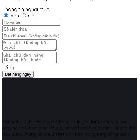
Thông tin người mua
Anh
Chị
Tổng:
Đặt hàng ngay
Đến với HOAMILAN, bạn sẽ hoàn toàn yên tâm không lo hoa
héo, hoa cũ, hoa giao trễ giờ, sai kế hoạch của bạn,... vì mọi thứ
đều được chúng tôi chuẩn bị hoàn hảo trong từng công đoạn.