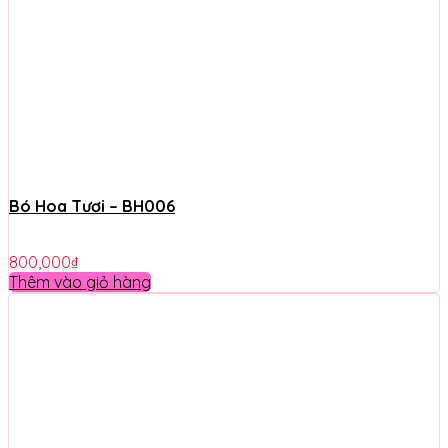
Bó Hoa Tươi – BH006
800,000
₫
Thêm vào giỏ hàng