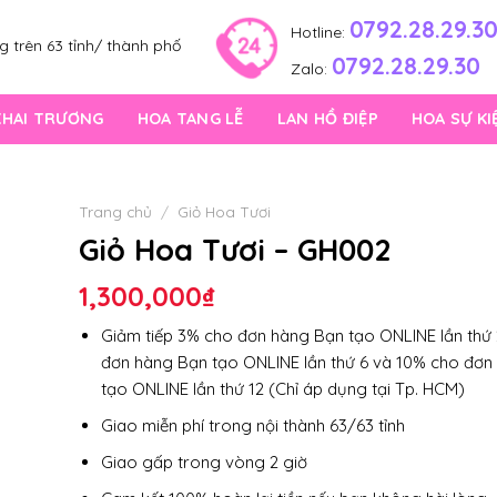
0792.28.29.3
Hotline:
 trên 63 tỉnh/ thành phố
0792.28.29.30
Zalo:
KHAI TRƯƠNG
HOA TANG LỄ
LAN HỒ ĐIỆP
HOA SỰ KI
Trang chủ
/
Giỏ Hoa Tươi
Giỏ Hoa Tươi – GH002
1,300,000
₫
Giảm tiếp 3% cho đơn hàng Bạn tạo ONLINE lần thứ 
đơn hàng Bạn tạo ONLINE lần thứ 6 và 10% cho đơn
tạo ONLINE lần thứ 12 (Chỉ áp dụng tại Tp. HCM)
Giao miễn phí trong nội thành 63/63 tỉnh
Giao gấp trong vòng 2 giờ