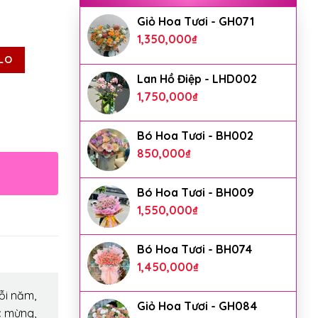
Giỏ Hoa Tươi - GH071
1,350,000
₫
LO
Lan Hồ Điệp - LHD002
1,750,000
₫
Bó Hoa Tươi - BH002
850,000
₫
Bó Hoa Tươi - BH009
1,550,000
₫
Bó Hoa Tươi - BH074
1,450,000
₫
ỗi năm,
Giỏ Hoa Tươi - GH084
c mừng,