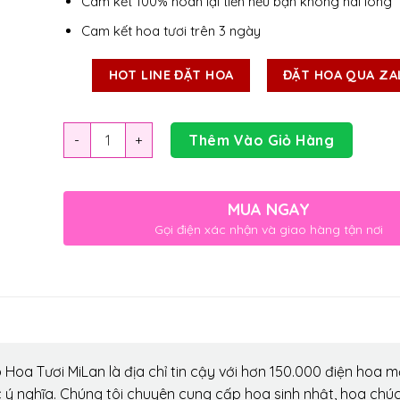
Cam kết 100% hoàn lại tiền nếu bạn không hài lòng
Cam kết hoa tươi trên 3 ngày
HOT LINE ĐẶT HOA
ĐẶT HOA QUA ZA
Số lượng
Thêm Vào Giỏ Hàng
MUA NGAY
Gọi điện xác nhận và giao hàng tận nơi
Hoa Tươi MiLan là địa chỉ tin cậy với hơn 150.000 điện hoa m
 ý nghĩa. Chúng tôi chuyên cung cấp hoa sinh nhật, hoa chú