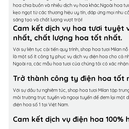
hoa chia buồn và nhiều dịch vụ hoa khác.Ngoài hoa tươ
kẹo ngọt từ các thương hiệu uy tín, đáp ứng mọi nhu c
sáng tạo và chất lượng vượt trội!
Cam kết dịch vụ hoa tươi tuyệt 
nhất, chất lượng hoa tốt nhất.
Với sự liên tục cải tiến quy trình,
shop hoa tươi Milan
nỗ 
là một số ít công ty phục vụ dịch vụ điện hoa cho cả
Ngoài ra, các mẫu hoa tươi của chúng tôi có xác nhận b
Trở thành công ty điện hoa tốt 
Với sự đầu tư nghiêm túc, shop hoa tươi Milan tập tru
môi trường trực tuyến và ngoại tuyến để đem lại một 
điện hoa số 1 tại Việt Nam.
Cam kết dịch vụ điện hoa 100% h