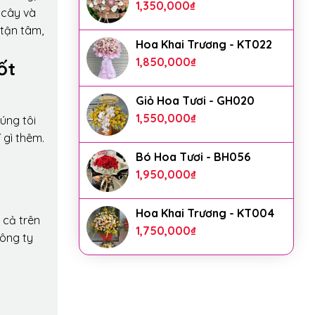
1,350,000
₫
 cây và
 tận tâm,
Hoa Khai Trương - KT022
1,850,000
₫
ốt
Giỏ Hoa Tươi - GH020
1,550,000
₫
úng tôi
 gì thêm.
Bó Hoa Tươi - BH056
1,950,000
₫
Hoa Khai Trương - KT004
 cả trên
1,750,000
₫
công ty