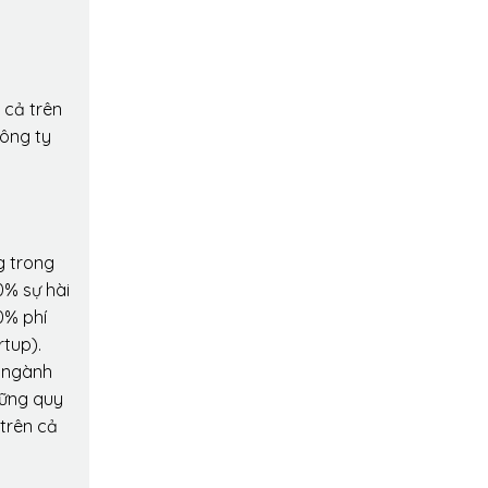
 cả trên
công ty
g trong
0% sự hài
0% phí
rtup).
o ngành
hững quy
 trên cả