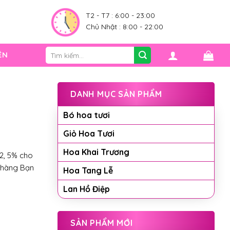
0
T2 - T7 : 6:00 - 23:00
Chủ Nhật : 8:00 - 22:00
Tìm
ỆN
kiếm:
DANH MỤC SẢN PHẨM
Bó hoa tươi
Giỏ Hoa Tươi
Hoa Khai Trương
2, 5% cho
 hàng Bạn
Hoa Tang Lễ
Lan Hồ Điệp
SẢN PHẨM MỚI