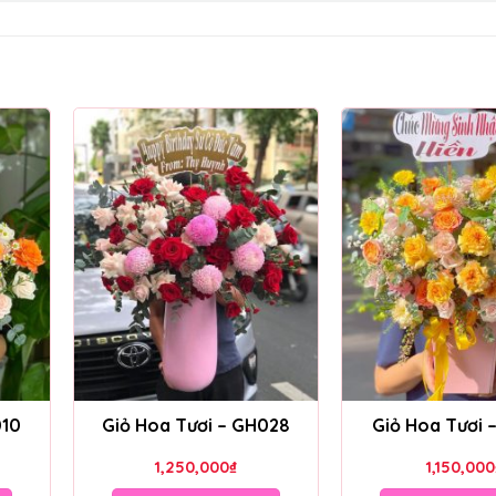
010
Giỏ Hoa Tươi – GH028
Giỏ Hoa Tươi 
1,250,000
₫
1,150,000