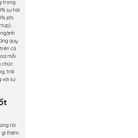
g trong
0% sự hài
0% phí
rtup).
o ngành
hững quy
 trên cả
hoa mỗi
a chúc
g, trái
 với sự
ốt
úng tôi
 gì thêm.