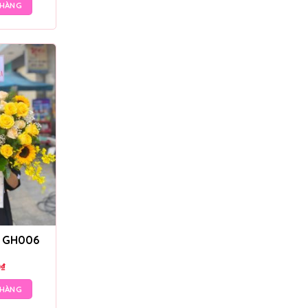
 HÀNG
– GH006
0
₫
 HÀNG