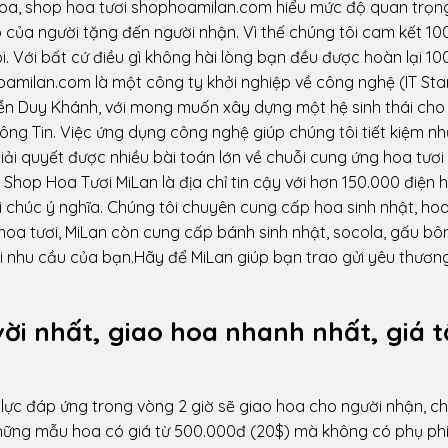
hoa, shop hoa tươi shophoamilan.com hiểu mức độ quan trọn
p của người tặng đến người nhận. Vì thế chúng tôi cam kết 10
. Với bất cứ điều gì không hài lòng bạn đều được hoàn lại 10
amilan.com là một công ty khởi nghiệp về công nghệ (IT Sta
ễn Duy Khánh, với mong muốn xây dựng một hệ sinh thái ch
ông Tin. Việc ứng dụng công nghệ giúp chúng tôi tiết kiệm n
iải quyết được nhiều bài toán lớn về chuỗi cung ứng hoa tươi
Shop Hoa Tươi MiLan là địa chỉ tin cậy với hơn 150.000 điện 
 chúc ý nghĩa. Chúng tôi chuyên cung cấp hoa sinh nhật, ho
oa tươi, MiLan còn cung cấp bánh sinh nhật, socola, gấu bôn
i nhu cầu của bạn.Hãy để MiLan giúp bạn trao gửi yêu thương
vời nhất, giao hoa nhanh nhất, giá t
lực đáp ứng trong vòng 2 giờ sẽ giao hoa cho người nhận, ch
 những mẫu hoa có giá từ 500.000đ (20$) mà không có phụ phí