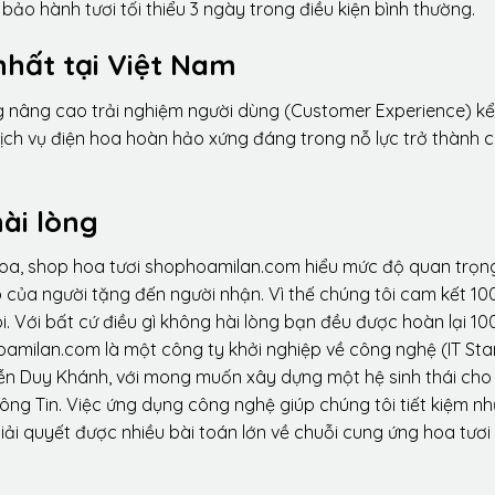
ảo hành tươi tối thiểu 3 ngày trong điều kiện bình thường.
nhất tại Việt Nam
ng nâng cao trải nghiệm người dùng (Customer Experience) kể
dịch vụ điện hoa hoàn hảo xứng đáng trong nỗ lực trở thành 
ài lòng
hoa, shop hoa tươi shophoamilan.com hiểu mức độ quan trọn
p của người tặng đến người nhận. Vì thế chúng tôi cam kết 10
. Với bất cứ điều gì không hài lòng bạn đều được hoàn lại 10
amilan.com là một công ty khởi nghiệp về công nghệ (IT Sta
ễn Duy Khánh, với mong muốn xây dựng một hệ sinh thái ch
ông Tin. Việc ứng dụng công nghệ giúp chúng tôi tiết kiệm n
iải quyết được nhiều bài toán lớn về chuỗi cung ứng hoa tươi