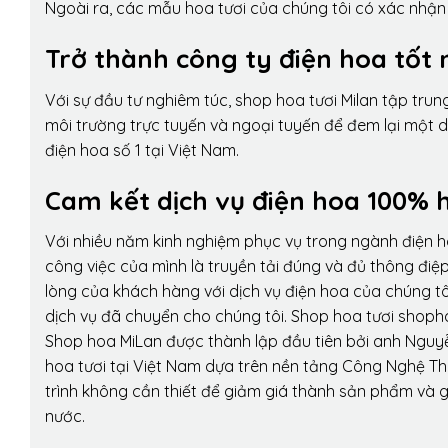
Ngoài ra, các mẫu hoa tươi của chúng tôi có xác nhận b
Trở thành công ty điện hoa tốt 
Với sự đầu tư nghiêm túc, shop hoa tươi Milan tập tru
môi trường trực tuyến và ngoại tuyến để đem lại một 
điện hoa số 1 tại Việt Nam.
Cam kết dịch vụ điện hoa 100% h
Với nhiều năm kinh nghiệm phục vụ trong ngành điện 
công việc của mình là truyền tải đúng và đủ thông điệ
lòng của khách hàng với dịch vụ điện hoa của chúng tôi
dịch vụ đã chuyển cho chúng tôi. Shop hoa tươi shopho
Shop hoa MiLan được thành lập đầu tiên bởi anh Nguy
hoa tươi tại Việt Nam dựa trên nền tảng Công Nghệ Th
trình không cần thiết để giảm giá thành sản phẩm và g
nước.