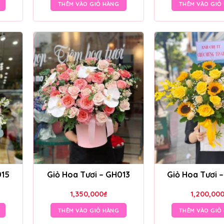
THÊM VÀO GIỎ HÀNG
THÊM VÀO GIỎ
015
Giỏ Hoa Tươi – GH013
Giỏ Hoa Tươi 
1,350,000
₫
1,200,00
THÊM VÀO GIỎ HÀNG
THÊM VÀO GIỎ