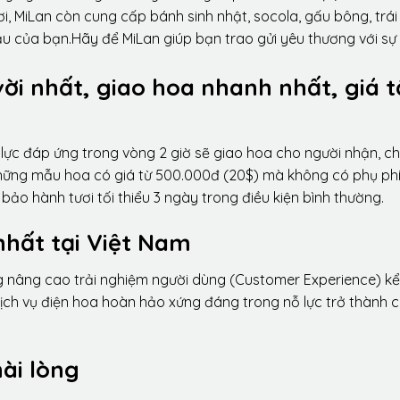
i, MiLan còn cung cấp bánh sinh nhật, socola, gấu bông, trái
ầu của bạn.Hãy để MiLan giúp bạn trao gửi yêu thương với sự
vời nhất, giao hoa nhanh nhất, giá t
lực đáp ứng trong vòng 2 giờ sẽ giao hoa cho người nhận, ch
 những mẫu hoa có giá từ 500.000đ (20$) mà không có phụ phí
ảo hành tươi tối thiểu 3 ngày trong điều kiện bình thường.
nhất tại Việt Nam
ng nâng cao trải nghiệm người dùng (Customer Experience) kể
dịch vụ điện hoa hoàn hảo xứng đáng trong nỗ lực trở thành 
ài lòng