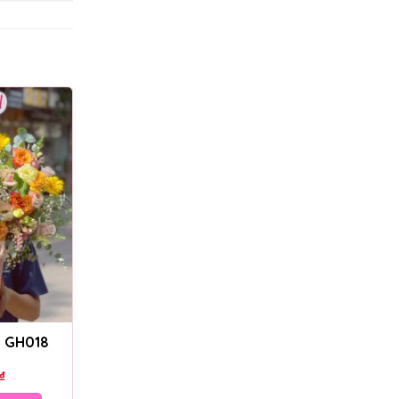
– GH018
₫