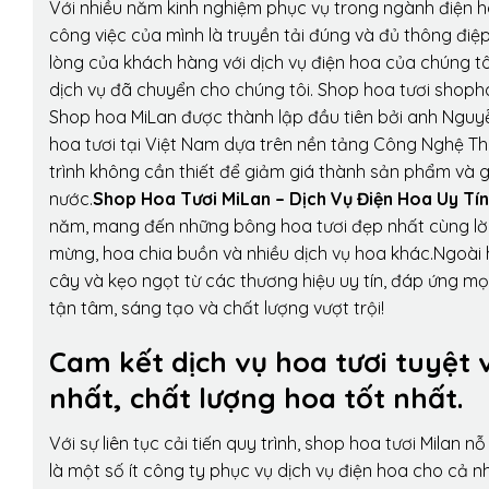
Với nhiều năm kinh nghiệm phục vụ trong ngành điện 
công việc của mình là truyền tải đúng và đủ thông điệ
lòng của khách hàng với dịch vụ điện hoa của chúng tôi
dịch vụ đã chuyển cho chúng tôi. Shop hoa tươi shopho
Shop hoa MiLan được thành lập đầu tiên bởi anh Nguy
hoa tươi tại Việt Nam dựa trên nền tảng Công Nghệ Th
trình không cần thiết để giảm giá thành sản phẩm và g
nước.
Shop Hoa Tươi MiLan – Dịch Vụ Điện Hoa Uy Tín
năm, mang đến những bông hoa tươi đẹp nhất cùng lời
mừng, hoa chia buồn và nhiều dịch vụ hoa khác.Ngoài h
cây và kẹo ngọt từ các thương hiệu uy tín, đáp ứng mọ
tận tâm, sáng tạo và chất lượng vượt trội!
Cam kết dịch vụ hoa tươi tuyệt 
nhất, chất lượng hoa tốt nhất.
Với sự liên tục cải tiến quy trình,
shop hoa tươi Milan
nỗ 
là một số ít công ty phục vụ dịch vụ điện hoa cho cả