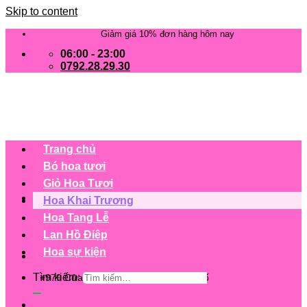
Skip to content
Giảm giá 10% đơn hàng hôm nay
06:00 - 23:00
0792.28.29.30
Trang chủ
Bó hoa tươi
Giỏ Hoa Tươi
Hoa Khai Trương
Hoa Tang Lễ
Lan Hồ Điệp
Hoa sự kiện
Tìm kiếm:
+979 Cửa hàng trên 63 tỉnh/ thành phố