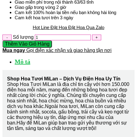
Giao miễn phí trong nội thành 63/63 tỉnh
Giao gấp trong vòng 2 giờ
Cam kết 100% hoàn lại tiền nếu bạn không hài lòng
Cam kết hoa tươi trên 3 ngày
Hot Line Đặt Hoa
Đặt Hoa Qua Zalo
Số lượng
Thêm Vào Giỏ Hàng
Mua ngay
Gọi điện xác nhận và giao hàng tận nơi
Mô tả
Shop Hoa Tươi MiLan – Dịch Vụ Điện Hoa Uy Tín
Shop Hoa Tươi MiLan là địa chỉ tin cậy với hơn 150.000
điện hoa mỗi năm, mang đến những bông hoa tươi đẹp
nhất cùng lời chúc ý nghĩa. Chúng tôi chuyên cung cấp
hoa sinh nhật, hoa chúc mừng, hoa chia buồn và nhiều
dịch vụ hoa khác.Ngoài hoa tươi, MiLan còn cung cấp
bánh sinh nhật, socola, gấu bông, trái cây và kẹo ngọt từ
các thương hiệu uy tín, đáp ứng mọi nhu cầu của
bạn.Hãy để MiLan giúp bạn trao gửi yêu thương với sự
tận tâm, sáng tạo và chất lượng vượt trội!