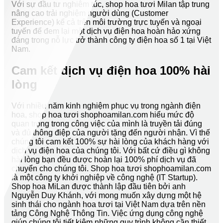
Với sự đầu tư nghiêm túc, shop hoa tươi Milan tập trung
nâng cao trải nghiệm người dùng (Customer
Experience) kể cả trên môi trường trực tuyến và ngoại
tuyến để đem lại một dịch vụ điện hoa hoàn hảo xứng
đáng trong nỗ lực trở thành công ty điện hoa số 1 tại Việt
Nam.
Cam kết dịch vụ điện hoa 100% hài
lòng
Với nhiều năm kinh nghiệm phục vụ trong ngành điện
hoa, shop hoa tươi shophoamilan.com hiểu mức độ
quan trọng trong công việc của mình là truyền tải đúng
và đủ thông điệp của người tặng đến người nhận. Vì thế
chúng tôi cam kết 100% sự hài lòng của khách hàng với
dịch vụ điện hoa của chúng tôi. Với bất cứ điều gì không
hài lòng bạn đều được hoàn lại 100% phí dịch vụ đã
chuyển cho chúng tôi. Shop hoa tươi shophoamilan.com
là một công ty khởi nghiệp về công nghệ (IT Startup).
Shop hoa MiLan được thành lập đầu tiên bởi anh
Nguyễn Duy Khánh, với mong muốn xây dựng một hệ
sinh thái cho ngành hoa tươi tại Việt Nam dựa trên nền
tảng Công Nghệ Thông Tin. Việc ứng dụng công nghệ
giúp chúng tôi tiết kiệm những quy trình không cần thiết