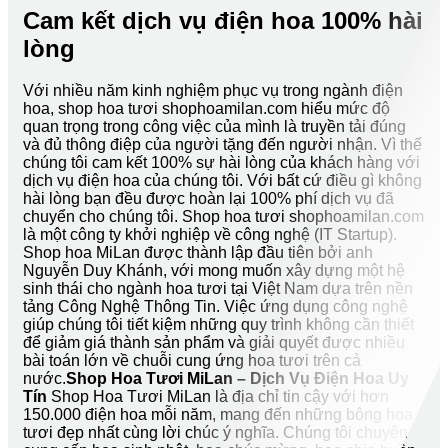
Cam kết dịch vụ điện hoa 100% hài
lòng
Với nhiều năm kinh nghiệm phục vụ trong ngành điện
hoa, shop hoa tươi shophoamilan.com hiểu mức độ
quan trọng trong công việc của mình là truyền tải đúng
và đủ thông điệp của người tặng đến người nhận. Vì thế
chúng tôi cam kết 100% sự hài lòng của khách hàng với
dịch vụ điện hoa của chúng tôi. Với bất cứ điều gì không
hài lòng bạn đều được hoàn lại 100% phí dịch vụ đã
chuyển cho chúng tôi. Shop hoa tươi shophoamilan.com
là một công ty khởi nghiệp về công nghệ (IT Startup).
Shop hoa MiLan được thành lập đầu tiên bởi anh
Nguyễn Duy Khánh, với mong muốn xây dựng một hệ
sinh thái cho ngành hoa tươi tại Việt Nam dựa trên nền
tảng Công Nghệ Thông Tin. Việc ứng dụng công nghệ
giúp chúng tôi tiết kiệm những quy trình không cần thiết
để giảm giá thành sản phẩm và giải quyết được nhiều
bài toán lớn về chuỗi cung ứng hoa tươi trên cả
nước.
Shop Hoa Tươi MiLan – Dịch Vụ Điện Hoa Uy
Tín
Shop Hoa Tươi MiLan là địa chỉ tin cậy với hơn
150.000 điện hoa mỗi năm, mang đến những bông hoa
tươi đẹp nhất cùng lời chúc ý nghĩa. Chúng tôi chuyên