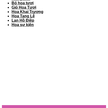
Bó hoa tươi
Giỏ Hoa Tươi
Hoa Khai Trương
Hoa Tang Lễ
Lan Hồ Điệp
Hoa sự kiện