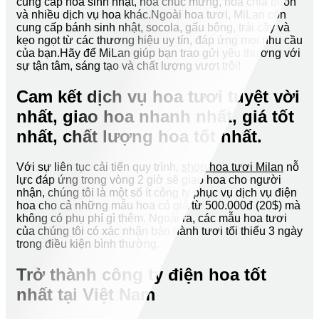
cung cấp hoa sinh nhật, hoa chúc mừng, hoa chia buồn
và nhiều dịch vụ hoa khác.Ngoài hoa tươi, MiLan còn
cung cấp bánh sinh nhật, socola, gấu bông, trái cây và
kẹo ngọt từ các thương hiệu uy tín, đáp ứng mọi nhu cầu
của bạn.Hãy để MiLan giúp bạn trao gửi yêu thương với
sự tận tâm, sáng tạo và chất lượng vượt trội!
Cam kết dịch vụ hoa tươi tuyệt vời
nhất, giao hoa nhanh nhất, giá tốt
nhất, chất lượng hoa tốt nhất.
Với sự liên tục cải tiến quy trình,
shop hoa tươi Milan
nỗ
lực đáp ứng trong vòng 2 giờ sẽ giao hoa cho người
nhận, chúng tôi là một số ít công ty phục vụ dịch vụ điện
hoa cho cả những mẫu hoa có giá từ 500.000đ (20$) mà
không có phụ phí gì thêm. Ngoài ra, các mẫu hoa tươi
của chúng tôi có xác nhận bảo hành tươi tối thiểu 3 ngày
trong điều kiện bình thường.
Trở thành công ty điện hoa tốt
nhất tại Việt Nam