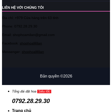
LIÊN HỆ VỚI CHÚNG TÔI
Địa chỉ: +979 Cửa hàng trên 63 tỉnh
Phone: 07
92.28.29.30
Email: shophoamilan@gmail.com
Facebook:
shophoaMilan
Messenger:
shophoaMilan
Bản quyền ©2026
Tổng đài đặt hoa
Siêu tốc
0792.28.29.30
Trang chủ