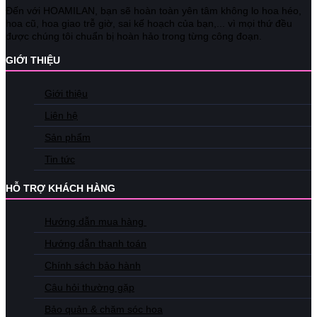
Đến với HOAMILAN, bạn sẽ hoàn toàn yên tâm không lo hoa héo,
hoa cũ, hoa giao trễ giờ, sai kế hoạch của bạn,... vì mọi thứ đều
được chúng tôi chuẩn bị hoàn hảo trong từng công đoạn.
GIỚI THIỆU
Giới thiệu
Liên hệ
Sản phẩm
Tin tức
HỖ TRỢ KHÁCH HÀNG
Hướng dẫn mua hàng
Hướng dẫn thanh toán
Chính sách bảo hành
Câu hỏi thường gặp
Bảo quản & chăm sóc hoa