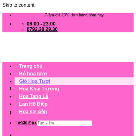
Skip to content
Giảm giá 10% đơn hàng hôm nay
06:00 - 23:00
0792.28.29.30
Trang chủ
Bó hoa tươi
Giỏ Hoa Tươi
Hoa Khai Trương
Hoa Tang Lễ
Lan Hồ Điệp
Hoa sự kiện
Tìm kiếm:
+979 Cửa hàng trên 63 tỉnh/ thành phố