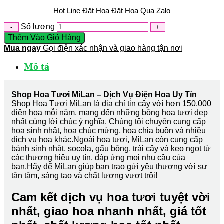
Hot Line Đặt Hoa
Đặt Hoa Qua Zalo
Số lượng
Thêm Vào Giỏ Hàng
Mua ngay
Gọi điện xác nhận và giao hàng tận nơi
Mô tả
Shop Hoa Tươi MiLan – Dịch Vụ Điện Hoa Uy Tín
Shop Hoa Tươi MiLan là địa chỉ tin cậy với hơn 150.000
điện hoa mỗi năm, mang đến những bông hoa tươi đẹp
nhất cùng lời chúc ý nghĩa. Chúng tôi chuyên cung cấp
hoa sinh nhật, hoa chúc mừng, hoa chia buồn và nhiều
dịch vụ hoa khác.Ngoài hoa tươi, MiLan còn cung cấp
bánh sinh nhật, socola, gấu bông, trái cây và kẹo ngọt từ
các thương hiệu uy tín, đáp ứng mọi nhu cầu của
bạn.Hãy để MiLan giúp bạn trao gửi yêu thương với sự
tận tâm, sáng tạo và chất lượng vượt trội!
Cam kết dịch vụ hoa tươi tuyệt vời
nhất, giao hoa nhanh nhất, giá tốt