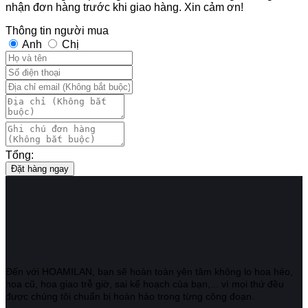
nhận đơn hàng trước khi giao hàng. Xin cảm ơn!
Thông tin người mua
Anh
Chị
Tổng:
Đặt hàng ngay
Đến với HOAMILAN, bạn sẽ hoàn toàn yên tâm không lo hoa héo,
hoa cũ, hoa giao trễ giờ, sai kế hoạch của bạn,... vì mọi thứ đều
được chúng tôi chuẩn bị hoàn hảo trong từng công đoạn.