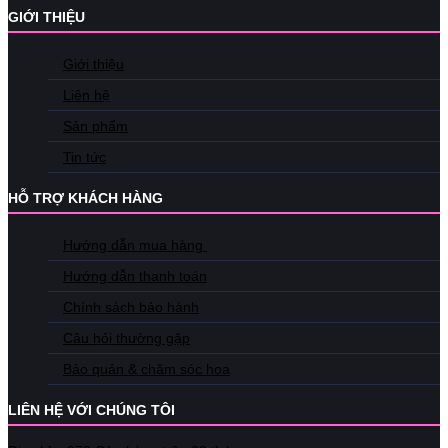
GIỚI THIỆU
Giới thiệu
Liên hệ
Sản phẩm
Tin tức
HỖ TRỢ KHÁCH HÀNG
Hướng dẫn mua hàng
Hướng dẫn thanh toán
Chính sách bảo hành
Câu hỏi thường gặp
Bảo quản & chăm sóc hoa
LIÊN HỆ VỚI CHÚNG TÔI