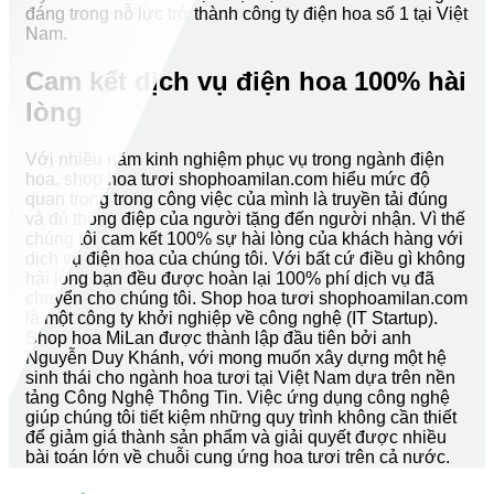
đáng trong nỗ lực trở thành công ty điện hoa số 1 tại Việt
Nam.
Cam kết dịch vụ điện hoa 100% hài
lòng
Với nhiều năm kinh nghiệm phục vụ trong ngành điện
hoa, shop hoa tươi shophoamilan.com hiểu mức độ
quan trọng trong công việc của mình là truyền tải đúng
và đủ thông điệp của người tặng đến người nhận. Vì thế
chúng tôi cam kết 100% sự hài lòng của khách hàng với
dịch vụ điện hoa của chúng tôi. Với bất cứ điều gì không
hài lòng bạn đều được hoàn lại 100% phí dịch vụ đã
chuyển cho chúng tôi. Shop hoa tươi shophoamilan.com
là một công ty khởi nghiệp về công nghệ (IT Startup).
Shop hoa MiLan được thành lập đầu tiên bởi anh
Nguyễn Duy Khánh, với mong muốn xây dựng một hệ
sinh thái cho ngành hoa tươi tại Việt Nam dựa trên nền
tảng Công Nghệ Thông Tin. Việc ứng dụng công nghệ
giúp chúng tôi tiết kiệm những quy trình không cần thiết
để giảm giá thành sản phẩm và giải quyết được nhiều
bài toán lớn về chuỗi cung ứng hoa tươi trên cả nước.