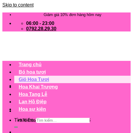
Skip to content
Giảm giá 10% đơn hàng hôm nay
06:00 - 23:00
0792.28.29.30
Trang chủ
Bó hoa tươi
Giỏ Hoa Tươi
Hoa Khai Trương
Hoa Tang Lễ
Lan Hồ Điệp
Hoa sự kiện
Tìm kiếm:
+979 Cửa hàng trên 63 tỉnh/ thành phố