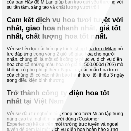
của bạn.Hãy để MiLan giúp bạn trao gửi yêu thương với
sự tận tâm, sáng tạo và chất lượng vượt trội!
Cam kết dịch vụ hoa tươi tuyệt vời
nhất, giao hoa nhanh nhất, giá tốt
nhất, chất lượng hoa tốt nhất.
Với sự liên tục cải tiến quy trình,
shop hoa tươi Milan
nỗ
lực đáp ứng trong vòng 2 giờ sẽ giao hoa cho người
nhận, chúng tôi là một số ít công ty phục vụ dịch vụ điện
hoa cho cả những mẫu hoa có giá từ 500.000đ (20$) mà
không có phụ phí gì thêm. Ngoài ra, các mẫu hoa tươi
của chúng tôi có xác nhận bảo hành tươi tối thiểu 3 ngày
trong điều kiện bình thường.
Trở thành công ty điện hoa tốt
nhất tại Việt Nam
Với sự đầu tư nghiêm túc, shop hoa tươi Milan tập trung
nâng cao trải nghiệm người dùng (Customer
Experience) kể cả trên môi trường trực tuyến và ngoại
tuyến để đem lại một dịch vụ điện hoa hoàn hảo xứng