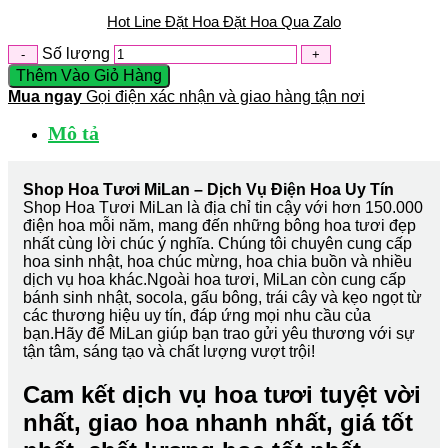
Hot Line Đặt Hoa
Đặt Hoa Qua Zalo
Số lượng
Thêm Vào Giỏ Hàng
Mua ngay
Gọi điện xác nhận và giao hàng tận nơi
Mô tả
Shop Hoa Tươi MiLan – Dịch Vụ Điện Hoa Uy Tín
Shop Hoa Tươi MiLan là địa chỉ tin cậy với hơn 150.000
điện hoa mỗi năm, mang đến những bông hoa tươi đẹp
nhất cùng lời chúc ý nghĩa. Chúng tôi chuyên cung cấp
hoa sinh nhật, hoa chúc mừng, hoa chia buồn và nhiều
dịch vụ hoa khác.Ngoài hoa tươi, MiLan còn cung cấp
bánh sinh nhật, socola, gấu bông, trái cây và kẹo ngọt từ
các thương hiệu uy tín, đáp ứng mọi nhu cầu của
bạn.Hãy để MiLan giúp bạn trao gửi yêu thương với sự
tận tâm, sáng tạo và chất lượng vượt trội!
Cam kết dịch vụ hoa tươi tuyệt vời
nhất, giao hoa nhanh nhất, giá tốt