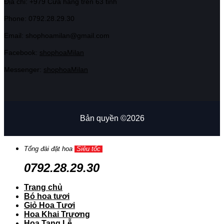
Địa chỉ: +979 Cửa hàng trên 63 tỉnh
Phone: 07
92.28.29.30
Email: shophoamilan@gmail.com
Facebook:
shophoaMilan
Messenger:
shophoaMilan
Bản quyền ©2026
Tổng đài đặt hoa
Siêu tốc
0792.28.29.30
Trang chủ
Bó hoa tươi
Giỏ Hoa Tươi
Hoa Khai Trương
Hoa Tang Lễ