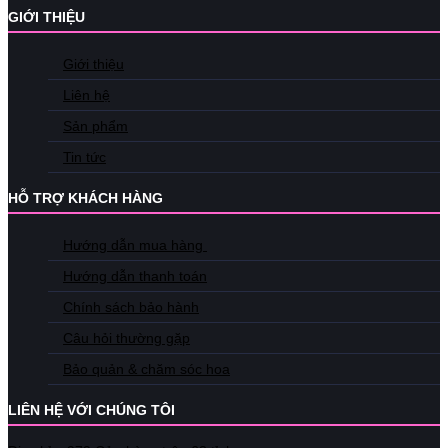
GIỚI THIỆU
Giới thiệu
Liên hệ
Sản phẩm
Tin tức
HỖ TRỢ KHÁCH HÀNG
Hướng dẫn mua hàng
Hướng dẫn thanh toán
Chính sách bảo hành
Câu hỏi thường gặp
Bảo quản & chăm sóc hoa
LIÊN HỆ VỚI CHÚNG TÔI