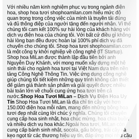
Với nhiều năm kinh nghiệm phục vụ trong ngành điện
hoa, shop hoa tươi shophoamilan.com hiểu mức độ
quan trọng trong công việc của mình là truyền tải đúng
và đủ thông điệp của người tặng đến người nhận. Vì thế
chúng tôi cam kết 100% sự hài lòng của khách hàng với
dịch vụ điện hoa của chúng tôi. Với bất cứ điều gì không
hài lòng bạn đều được hoàn lại 100% phí dịch vụ đã
chuyển cho chúng tôi. Shop hoa tươi shophoamilan.com
là một công ty khởi nghiệp về công nghệ (IT Startup).
Shop hoa MiLan được thành lập đầu tiên bởi anh
Nguyễn Duy Khánh, với mong muốn xây dựng một hệ
sinh thái cho ngành hoa tươi tại Việt Nam dựa trên nền
tảng Công Nghệ Thông Tin. Việc ứng dụng công nghệ
giúp chúng tôi tiết kiệm những quy trình không cần thiết
để giảm giá thành sản phẩm và giải quyết được nhiều
bài toán lớn về chuỗi cung ứng hoa tươi trên cả
nước.
Shop Hoa Tươi MiLan – Dịch Vụ Điện Hoa Uy
Tín
Shop Hoa Tươi MiLan là địa chỉ tin cậy với hơn
150.000 điện hoa mỗi năm, mang đến những bông hoa
tươi đẹp nhất cùng lời chúc ý nghĩa. Chúng tôi chuyên
cung cấp hoa sinh nhật, hoa chúc mừng, hoa chia buồn
và nhiều dịch vụ hoa khác.Ngoài hoa tươi, MiLan còn
cung cấp bánh sinh nhật, socola, gấu bông, trái cây và
kẹo ngọt từ các thương hiệu uy tín, đáp ứng mọi nhu cầu