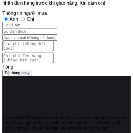
nhận đơn hàng trước khi giao hàng. Xin cảm ơn!
Thông tin người mua
Anh
Chị
Tổng:
Đặt hàng ngay
Đến với HOAMILAN, bạn sẽ hoàn toàn yên tâm không lo hoa héo,
hoa cũ, hoa giao trễ giờ, sai kế hoạch của bạn,... vì mọi thứ đều
được chúng tôi chuẩn bị hoàn hảo trong từng công đoạn.