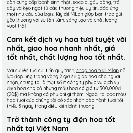
còn cung cấp bánh sinh nhật, socola, gấu bông, trái
cây và kẹo ngọt từ các thương hiệu uy tín, đáp ứng
mọi nhu cầu của bạn.Hãy để MiLan giúp bạn trao gửi
yêu thương với sự tận tâm, sáng tạo và chất lượng
vượt trội!
Cam kết dịch vụ hoa tươi tuyệt vời
nhất, giao hoa nhanh nhất, giá
tốt nhất, chất lượng hoa tốt nhất.
Với sự liên tục cải tiến quy trình,
shop hoa tươi Milan
nỗ
lực đáp ứng trong vòng 2 giờ sẽ giao hoa cho người
nhận, chúng tôi là một số ít công ty phục vụ dịch vụ
điện hoa cho cả những mẫu hoa có giá từ 500.000đ
(20$) mà không có phụ phí gì thêm. Ngoài ra, các mẫu
hoa tươi của chúng tôi có xác nhận bảo hành tươi tối
thiểu 3 ngày trong điều kiện bình thường.
Trở thành công ty điện hoa tốt
nhất tại Việt Nam