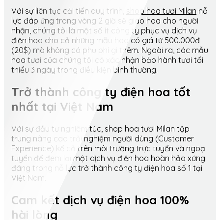
Với sự liên tục cải tiến quy trình,
shop hoa tươi Milan
nỗ
lực đáp ứng trong vòng 2 giờ sẽ giao hoa cho người
nhận, chúng tôi là một số ít công ty phục vụ dịch vụ
điện hoa cho cả những mẫu hoa có giá từ 500.000đ
(20$) mà không có phụ phí gì thêm. Ngoài ra, các mẫu
hoa tươi của chúng tôi có xác nhận bảo hành tươi tối
thiểu 3 ngày trong điều kiện bình thường.
Trở thành công ty điện hoa tốt
nhất tại Việt Nam
Với sự đầu tư nghiêm túc, shop hoa tươi Milan tập
trung nâng cao trải nghiệm người dùng (Customer
Experience) kể cả trên môi trường trực tuyến và ngoại
tuyến để đem lại một dịch vụ điện hoa hoàn hảo xứng
đáng trong nỗ lực trở thành công ty điện hoa số 1 tại
Việt Nam.
Cam kết dịch vụ điện hoa 100%
hài lòng