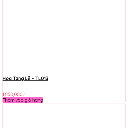
Hoa Tang Lễ – TL013
1,850,000
₫
Thêm vào giỏ hàng