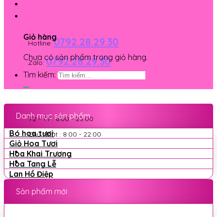
Giỏ hàng
0792.28.29.30
Hotline:
Chưa có sản phẩm trong giỏ hàng.
0792.28.29.30
Zalo:
Tìm kiếm:
Danh mục sản phẩm
T2 - T7 : 6:00 - 23:00
Bó hoa tươi
Chủ Nhật : 8:00 - 22:00
Giỏ Hoa Tươi
Hoa Khai Trương
Hoa Tang Lễ
Lan Hồ Điệp
Sản phẩm mới