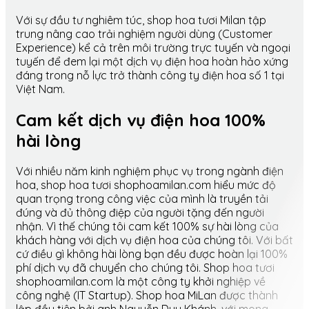
Với sự đầu tư nghiêm túc, shop hoa tươi Milan tập
trung nâng cao trải nghiệm người dùng (Customer
Experience) kể cả trên môi trường trực tuyến và ngoại
tuyến để đem lại một dịch vụ điện hoa hoàn hảo xứng
đáng trong nỗ lực trở thành công ty điện hoa số 1 tại
Việt Nam.
Cam kết dịch vụ điện hoa 100%
hài lòng
Với nhiều năm kinh nghiệm phục vụ trong ngành điện
hoa, shop hoa tươi shophoamilan.com hiểu mức độ
quan trọng trong công việc của mình là truyền tải
đúng và đủ thông điệp của người tặng đến người
nhận. Vì thế chúng tôi cam kết 100% sự hài lòng của
khách hàng với dịch vụ điện hoa của chúng tôi. Với bất
cứ điều gì không hài lòng bạn đều được hoàn lại 100%
phí dịch vụ đã chuyển cho chúng tôi. Shop hoa tươi
shophoamilan.com là một công ty khởi nghiệp về
công nghệ (IT Startup). Shop hoa MiLan được thành