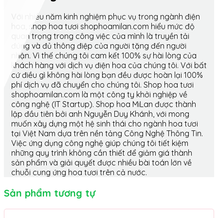
Với nhiều năm kinh nghiệm phục vụ trong ngành điện
hoa, shop hoa tươi shophoamilan.com hiểu mức độ
quan trọng trong công việc của mình là truyền tải
đúng và đủ thông điệp của người tặng đến người
nhận. Vì thế chúng tôi cam kết 100% sự hài lòng của
khách hàng với dịch vụ điện hoa của chúng tôi. Với bất
cứ điều gì không hài lòng bạn đều được hoàn lại 100%
phí dịch vụ đã chuyển cho chúng tôi. Shop hoa tươi
shophoamilan.com là một công ty khởi nghiệp về
công nghệ (IT Startup). Shop hoa MiLan được thành
lập đầu tiên bởi anh Nguyễn Duy Khánh, với mong
muốn xây dựng một hệ sinh thái cho ngành hoa tươi
tại Việt Nam dựa trên nền tảng Công Nghệ Thông Tin.
Việc ứng dụng công nghệ giúp chúng tôi tiết kiệm
những quy trình không cần thiết để giảm giá thành
sản phẩm và giải quyết được nhiều bài toán lớn về
chuỗi cung ứng hoa tươi trên cả nước.
Sản phẩm tương tự