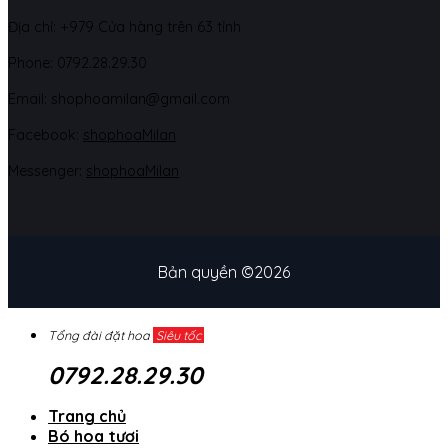
Địa chỉ: +979 Cửa hàng trên 63 tỉnh
Phone: 07
92.28.29.30
Email: shophoamilan@gmail.com
Facebook:
shophoaMilan
Messenger:
shophoaMilan
Bản quyền ©2026
Tổng đài đặt hoa
Siêu tốc
0792.28.29.30
Trang chủ
Bó hoa tươi