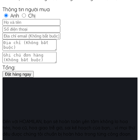
Thông tin người mua
Anh
Chị
Tổng:
Đặt hàng ngay
Đến với HOAMILAN, bạn sẽ hoàn toàn yên tâm không lo hoa
héo, hoa cũ, hoa giao trễ giờ, sai kế hoạch của bạn,... vì mọi thứ
đều được chúng tôi chuẩn bị hoàn hảo trong từng công đoạn.