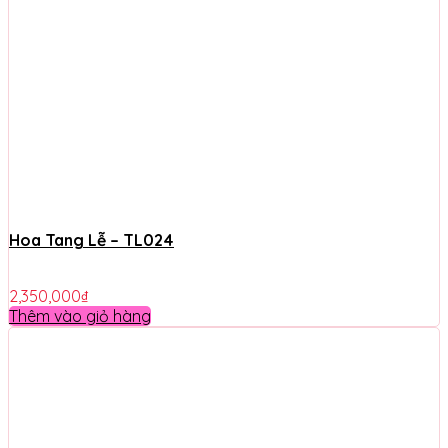
Hoa Tang Lễ – TL024
2,350,000
₫
Thêm vào giỏ hàng