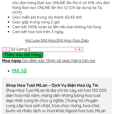
cho đơn hàng Bạn tạo ONLINE lần thứ 6 và 10% cho đơn
hàng Bạn tạo ONLINE lần thứ 12 (Chỉ áp dụng tại Tp.
HCM)
Giao miễn phí trong nội thành 63/63 tỉnh
Giao gấp trong vòng 2 giờ
Cam kết 100% hoàn lại tiền nếu bạn không hài lòng
Cam kết hoa tươi trên 3 ngày
Hot Line Đặt Hoa
Đặt Hoa Qua Zalo
Số lượng
Thêm Vào Giỏ Hàng
Mua ngay
Gọi điện xác nhận và giao hàng tận nơi
Mô tả
Shop Hoa Tươi MiLan – Dịch Vụ Điện Hoa Uy Tín
Shop Hoa Tươi MiLan là địa chỉ tin cậy với hơn 150.000
điện hoa mỗi năm, mang đến những bông hoa tươi
đẹp nhất cùng lời chúc ý nghĩa. Chúng tôi chuyên
cung cấp hoa sinh nhật, hoa chúc mừng, hoa chia
buồn và nhiều dịch vụ hoa khác.Ngoài hoa tươi, MiLan