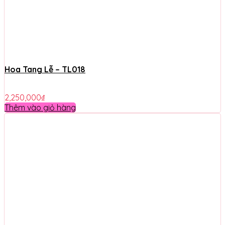
Hoa Tang Lễ – TL018
2,250,000
₫
Thêm vào giỏ hàng