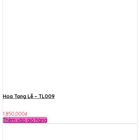
Hoa Tang Lễ – TL009
1,850,000
₫
Thêm vào giỏ hàng