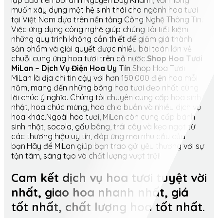
lập đầu tiên bởi anh Nguyễn Duy Khánh, với mong
muốn xây dựng một hệ sinh thái cho ngành hoa tươi
tại Việt Nam dựa trên nền tảng Công Nghệ Thông Tin.
Việc ứng dụng công nghệ giúp chúng tôi tiết kiệm
những quy trình không cần thiết để giảm giá thành
sản phẩm và giải quyết được nhiều bài toán lớn về
chuỗi cung ứng hoa tươi trên cả nước.
Shop Hoa Tươi
MiLan – Dịch Vụ Điện Hoa Uy Tín
Shop Hoa Tươi
MiLan là địa chỉ tin cậy với hơn 150.000 điện hoa mỗi
năm, mang đến những bông hoa tươi đẹp nhất cùng
lời chúc ý nghĩa. Chúng tôi chuyên cung cấp hoa sinh
nhật, hoa chúc mừng, hoa chia buồn và nhiều dịch vụ
hoa khác.Ngoài hoa tươi, MiLan còn cung cấp bánh
sinh nhật, socola, gấu bông, trái cây và kẹo ngọt từ
các thương hiệu uy tín, đáp ứng mọi nhu cầu của
bạn.Hãy để MiLan giúp bạn trao gửi yêu thương với sự
tận tâm, sáng tạo và chất lượng vượt trội!
Cam kết dịch vụ hoa tươi tuyệt vời
nhất, giao hoa nhanh nhất, giá
tốt nhất, chất lượng hoa tốt nhất.