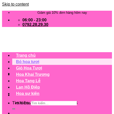
Skip to content
Giảm giá 10% đơn hàng hôm nay
06:00 - 23:00
0792.28.29.30
Trang chủ
Bó hoa tươi
Giỏ Hoa Tươi
Hoa Khai Trương
Hoa Tang Lễ
Lan Hồ Điệp
Hoa sự kiện
Tìm kiếm:
+979 Cửa hàng trên 63 tỉnh/ thành phố