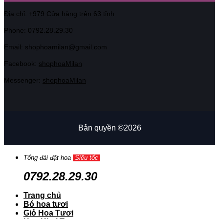
Địa chỉ: +979 Cửa hàng trên 63 tỉnh
Phone: 07
92.28.29.30
Email: shophoamilan@gmail.com
Facebook:
shophoaMilan
Messenger:
shophoaMilan
Bản quyền ©2026
Tổng đài đặt hoa
Siêu tốc
0792.28.29.30
Trang chủ
Bó hoa tươi
Giỏ Hoa Tươi