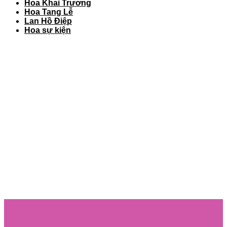
Hoa Khai Trương
Hoa Tang Lễ
Lan Hồ Điệp
Hoa sự kiện