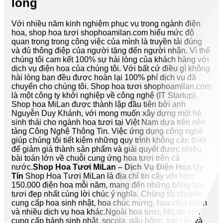
lòng
Với nhiều năm kinh nghiệm phục vụ trong ngành điện
hoa, shop hoa tươi shophoamilan.com hiểu mức độ
quan trọng trong công việc của mình là truyền tải đúng
và đủ thông điệp của người tặng đến người nhận. Vì thế
chúng tôi cam kết 100% sự hài lòng của khách hàng với
dịch vụ điện hoa của chúng tôi. Với bất cứ điều gì không
hài lòng bạn đều được hoàn lại 100% phí dịch vụ đã
chuyển cho chúng tôi. Shop hoa tươi shophoamilan.com
là một công ty khởi nghiệp về công nghệ (IT Startup).
Shop hoa MiLan được thành lập đầu tiên bởi anh
Nguyễn Duy Khánh, với mong muốn xây dựng một hệ
sinh thái cho ngành hoa tươi tại Việt Nam dựa trên nền
tảng Công Nghệ Thông Tin. Việc ứng dụng công nghệ
giúp chúng tôi tiết kiệm những quy trình không cần thiết
để giảm giá thành sản phẩm và giải quyết được nhiều
bài toán lớn về chuỗi cung ứng hoa tươi trên cả
nước.
Shop Hoa Tươi MiLan – Dịch Vụ Điện Hoa Uy
Tín
Shop Hoa Tươi MiLan là địa chỉ tin cậy với hơn
150.000 điện hoa mỗi năm, mang đến những bông hoa
tươi đẹp nhất cùng lời chúc ý nghĩa. Chúng tôi chuyên
cung cấp hoa sinh nhật, hoa chúc mừng, hoa chia buồn
và nhiều dịch vụ hoa khác.Ngoài hoa tươi, MiLan còn
cung cấp bánh sinh nhật, socola, gấu bông, trái cây và