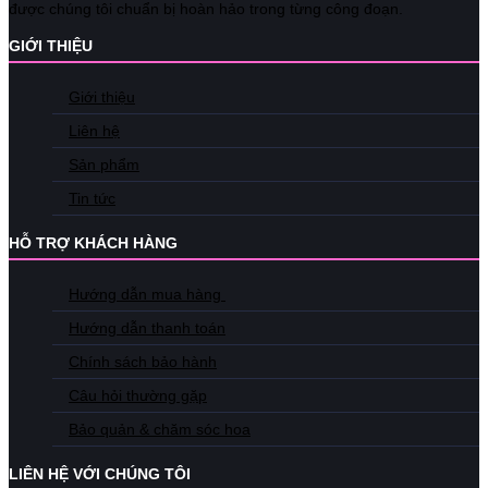
được chúng tôi chuẩn bị hoàn hảo trong từng công đoạn.
GIỚI THIỆU
Giới thiệu
Liên hệ
Sản phẩm
Tin tức
HỖ TRỢ KHÁCH HÀNG
Hướng dẫn mua hàng
Hướng dẫn thanh toán
Chính sách bảo hành
Câu hỏi thường gặp
Bảo quản & chăm sóc hoa
LIÊN HỆ VỚI CHÚNG TÔI