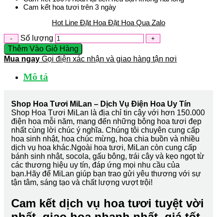
Cam kết hoa tươi trên 3 ngày
Hot Line Đặt Hoa
Đặt Hoa Qua Zalo
Số lượng
Thêm Vào Giỏ Hàng
Mua ngay
Gọi điện xác nhận và giao hàng tận nơi
Mô tả
Shop Hoa Tươi MiLan – Dịch Vụ Điện Hoa Uy Tín
Shop Hoa Tươi MiLan là địa chỉ tin cậy với hơn 150.000
điện hoa mỗi năm, mang đến những bông hoa tươi đẹp
nhất cùng lời chúc ý nghĩa. Chúng tôi chuyên cung cấp
hoa sinh nhật, hoa chúc mừng, hoa chia buồn và nhiều
dịch vụ hoa khác.Ngoài hoa tươi, MiLan còn cung cấp
bánh sinh nhật, socola, gấu bông, trái cây và kẹo ngọt từ
các thương hiệu uy tín, đáp ứng mọi nhu cầu của
bạn.Hãy để MiLan giúp bạn trao gửi yêu thương với sự
tận tâm, sáng tạo và chất lượng vượt trội!
Cam kết dịch vụ hoa tươi tuyệt vời
nhất, giao hoa nhanh nhất, giá tốt