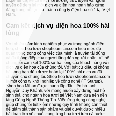
Experience) kể cả trên môi trường trực tuyến và ngoại
tuyến để đem lại một dịch vụ điện hoa hoàn hảo xứng
đáng trong nỗ lực trở thành công ty điện hoa số 1 tại Việt
Nam.
Cam kết dịch vụ điện hoa 100% hài
lòng
Với nhiều năm kinh nghiệm phục vụ trong ngành điện
hoa, shop hoa tươi shophoamilan.com hiểu mức độ
quan trọng trong công việc của mình là truyền tải đúng
và đủ thông điệp của người tặng đến người nhận. Vì thế
chúng tôi cam kết 100% sự hài lòng của khách hàng với
dịch vụ điện hoa của chúng tôi. Với bất cứ điều gì không
hài lòng bạn đều được hoàn lại 100% phí dịch vụ đã
chuyển cho chúng tôi. Shop hoa tươi shophoamilan.com
là một công ty khởi nghiệp về công nghệ (IT Startup).
Shop hoa MiLan được thành lập đầu tiên bởi anh
Nguyễn Duy Khánh, với mong muốn xây dựng một hệ
sinh thái cho ngành hoa tươi tại Việt Nam dựa trên nền
tảng Công Nghệ Thông Tin. Việc ứng dụng công nghệ
giúp chúng tôi tiết kiệm những quy trình không cần thiết
để giảm giá thành sản phẩm và giải quyết được nhiều
bài toán lớn về chuỗi cung ứng hoa tươi trên cả nước.