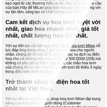
kẹo ngọt từ các thương hiệu uy tín, đáp ứng mọi nhu cầu
của bạn.Hãy để MiLan giúp bạn trao gửi yêu thương với
sự tận tâm, sáng tạo và chất lượng vượt trội!
Cam kết dịch vụ hoa tươi tuyệt vời
nhất, giao hoa nhanh nhất, giá tốt
nhất, chất lượng hoa tốt nhất.
Với sự liên tục cải tiến quy trình,
shop hoa tươi Milan
nỗ
lực đáp ứng trong vòng 2 giờ sẽ giao hoa cho người
nhận, chúng tôi là một số ít công ty phục vụ dịch vụ điện
hoa cho cả những mẫu hoa có giá từ 500.000đ (20$) mà
không có phụ phí gì thêm. Ngoài ra, các mẫu hoa tươi
của chúng tôi có xác nhận bảo hành tươi tối thiểu 3 ngày
trong điều kiện bình thường.
Trở thành công ty điện hoa tốt
nhất tại Việt Nam
Với sự đầu tư nghiêm túc, shop hoa tươi Milan tập trung
nâng cao trải nghiệm người dùng (Customer