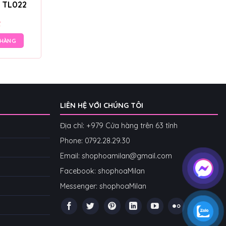
– TL022
₫
 HÀNG
LIÊN HỆ VỚI CHÚNG TÔI
Địa chỉ: +979 Cửa hàng trên 63 tỉnh
Phone: 07
92.28.29.30
Email: shophoamilan@gmail.com
Facebook:
shophoaMilan
Messenger:
shophoaMilan