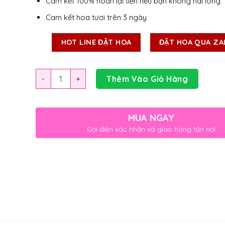
Cam kết 100% hoàn lại tiền nếu bạn không hài lòng
Cam kết hoa tươi trên 3 ngày
HOT LINE ĐẶT HOA
ĐẶT HOA QUA ZA
Số lượng
Thêm Vào Giỏ Hàng
MUA NGAY
Gọi điện xác nhận và giao hàng tận nơi