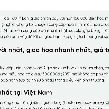
Hoa Tươi MiLan là địa chỉ tin cậy với hơn 150.000 điện hoa m
 ý nghĩa. Chúng tôi chuyên cung cấp hoa sinh nhật, hoa chú
i, MiLan còn cung cấp bánh sinh nhật, socola, gấu bông, trái
ầu của bạn.Hãy để MiLan giúp bạn trao gửi yêu thương với sự
vời nhất, giao hoa nhanh nhất, giá t
lực đáp ứng trong vòng 2 giờ sẽ giao hoa cho người nhận, ch
 những mẫu hoa có giá từ 500.000đ (20$) mà không có phụ phí
ảo hành tươi tối thiểu 3 ngày trong điều kiện bình thường.
nhất tại Việt Nam
ng nâng cao trải nghiệm người dùng (Customer Experience) kể
dịch vụ điện hoa hoàn hảo xứng đáng trong nỗ lực trở thành 