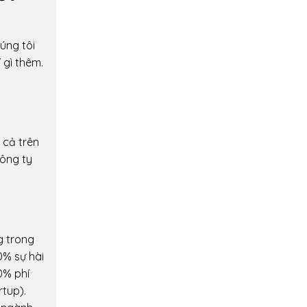
úng tôi
 gì thêm.
 cả trên
công ty
g trong
0% sự hài
0% phí
rtup).