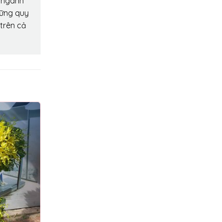
o ngành
hững quy
 trên cả