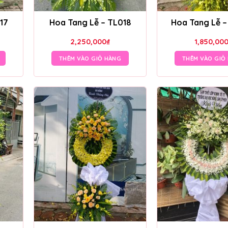
17
Hoa Tang Lễ – TL018
Hoa Tang Lễ 
2,250,000
₫
1,850,00
THÊM VÀO GIỎ HÀNG
THÊM VÀO GIỎ