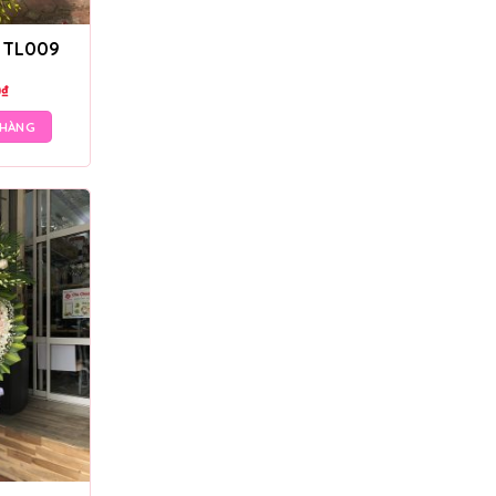
– TL009
0
₫
 HÀNG