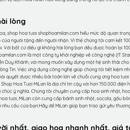
ài lòng
hoa, shop hoa tươi shophoamilan.com hiểu mức độ quan trọn
p của người tặng đến người nhận. Vì thế chúng tôi cam kết 10
. Với bất cứ điều gì không hài lòng bạn đều được hoàn lại 10
amilan.com là một công ty khởi nghiệp về công nghệ (IT Sta
ễn Duy Khánh, với mong muốn xây dựng một hệ sinh thái ch
ông Tin. Việc ứng dụng công nghệ giúp chúng tôi tiết kiệm n
iải quyết được nhiều bài toán lớn về chuỗi cung ứng hoa tươi
Shop Hoa Tươi MiLan là địa chỉ tin cậy với hơn 150.000 điện 
 chúc ý nghĩa. Chúng tôi chuyên cung cấp hoa sinh nhật, ho
oa tươi, MiLan còn cung cấp bánh sinh nhật, socola, gấu bôn
i nhu cầu của bạn.Hãy để MiLan giúp bạn trao gửi yêu thương
vời nhất, giao hoa nhanh nhất, giá t