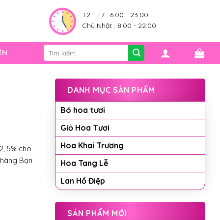
0
T2 - T7 : 6:00 - 23:00
Chủ Nhật : 8:00 - 22:00
Tìm
ỆN
kiếm:
DANH MỤC SẢN PHẨM
Bó hoa tươi
Giỏ Hoa Tươi
Hoa Khai Trương
2, 5% cho
 hàng Bạn
Hoa Tang Lễ
Lan Hồ Điệp
SẢN PHẨM MỚI