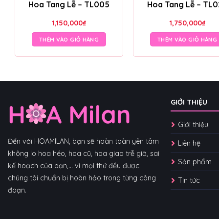
Hoa Tang Lễ – TL005
Hoa Tang Lễ – TL
1,150,000
₫
1,750,000
₫
THÊM VÀO GIỎ HÀNG
THÊM VÀO GIỎ HÀNG
GIỚI THIỆU
Giới thiệu
Đến với HOAMILAN, bạn sẽ hoàn toàn yên tâm
Liên hệ
không lo hoa héo, hoa cũ, hoa giao trễ giờ, sai
Sản phẩm
kế hoạch của bạn,... vì mọi thứ đều được
chúng tôi chuẩn bị hoàn hảo trong từng công
Tin tức
đoạn.