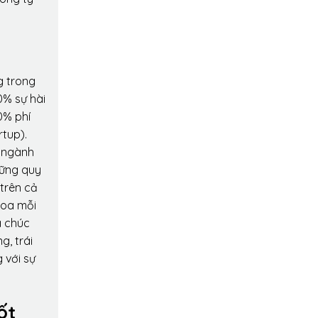
g trong
0% sự hài
0% phí
rtup).
o ngành
hững quy
 trên cả
hoa mỗi
a chúc
g, trái
 với sự
ốt