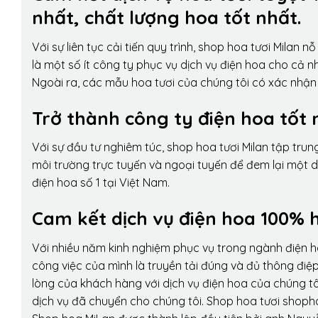
nhất, chất lượng hoa tốt nhất.
Với sự liên tục cải tiến quy trình,
shop hoa tươi Milan
nỗ 
là một số ít công ty phục vụ dịch vụ điện hoa cho cả
Ngoài ra, các mẫu hoa tươi của chúng tôi có xác nhận b
Trở thành công ty điện hoa tốt 
Với sự đầu tư nghiêm túc, shop hoa tươi Milan tập tru
môi trường trực tuyến và ngoại tuyến để đem lại một 
điện hoa số 1 tại Việt Nam.
Cam kết dịch vụ điện hoa 100% h
Với nhiều năm kinh nghiệm phục vụ trong ngành điện 
công việc của mình là truyền tải đúng và đủ thông điệ
lòng của khách hàng với dịch vụ điện hoa của chúng tôi
dịch vụ đã chuyển cho chúng tôi. Shop hoa tươi shopho