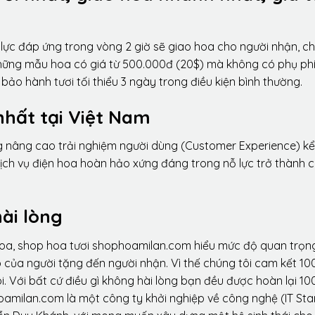
lực đáp ứng trong vòng 2 giờ sẽ giao hoa cho người nhận, ch
 những mẫu hoa có giá từ 500.000đ (20$) mà không có phụ phí
ảo hành tươi tối thiểu 3 ngày trong điều kiện bình thường.
nhất tại Việt Nam
ng nâng cao trải nghiệm người dùng (Customer Experience) kể
dịch vụ điện hoa hoàn hảo xứng đáng trong nỗ lực trở thành 
ài lòng
hoa, shop hoa tươi shophoamilan.com hiểu mức độ quan trọn
p của người tặng đến người nhận. Vì thế chúng tôi cam kết 10
. Với bất cứ điều gì không hài lòng bạn đều được hoàn lại 10
amilan.com là một công ty khởi nghiệp về công nghệ (IT Sta