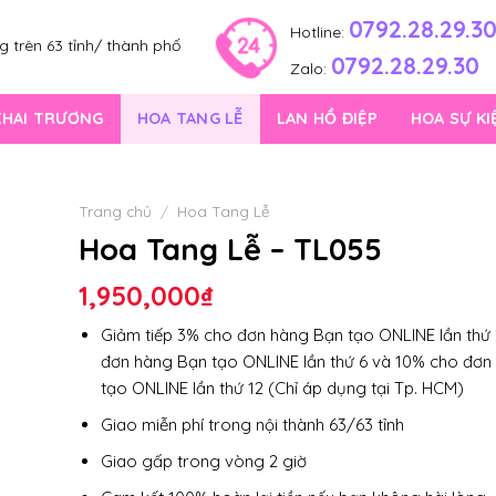
0792.28.29.3
Hotline:
 trên 63 tỉnh/ thành phố
0792.28.29.30
Zalo:
KHAI TRƯƠNG
HOA TANG LỄ
LAN HỒ ĐIỆP
HOA SỰ KI
Trang chủ
/
Hoa Tang Lễ
Hoa Tang Lễ – TL055
1,950,000
₫
Giảm tiếp 3% cho đơn hàng Bạn tạo ONLINE lần thứ 
đơn hàng Bạn tạo ONLINE lần thứ 6 và 10% cho đơn
tạo ONLINE lần thứ 12 (Chỉ áp dụng tại Tp. HCM)
Giao miễn phí trong nội thành 63/63 tỉnh
Giao gấp trong vòng 2 giờ