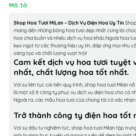
Mô tả
Shop Hoa Tươi MiLan – Dịch Vụ Điện Hoa Uy Tín
Shop 
mang đến những bông hoa tươi đẹp nhất cùng lời chúc
hoa chia buồn và nhiều dịch vụ hoa khác.Ngoài hoa tươ
kẹo ngọt từ các thương hiệu uy tín, đáp ứng mọi nhu c
sáng tạo và chất lượng vượt trội!
Cam kết dịch vụ hoa tươi tuyệt 
nhất, chất lượng hoa tốt nhất.
Với sự liên tục cải tiến quy trình,
shop hoa tươi Milan
nỗ 
là một số ít công ty phục vụ dịch vụ điện hoa cho cả
Ngoài ra, các mẫu hoa tươi của chúng tôi có xác nhận b
Trở thành công ty điện hoa tốt 
Với sự đầu tư nghiêm túc, shop hoa tươi Milan tập tru
môi trường trực tuyến và ngoại tuyến để đem lại một 