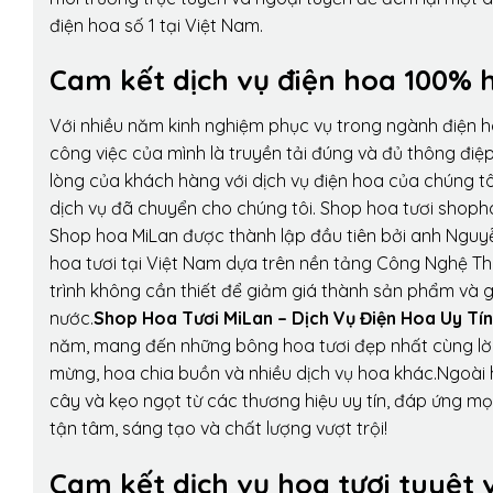
điện hoa số 1 tại Việt Nam.
Cam kết dịch vụ điện hoa 100% h
Với nhiều năm kinh nghiệm phục vụ trong ngành điện 
công việc của mình là truyền tải đúng và đủ thông điệ
lòng của khách hàng với dịch vụ điện hoa của chúng tôi
dịch vụ đã chuyển cho chúng tôi. Shop hoa tươi shopho
Shop hoa MiLan được thành lập đầu tiên bởi anh Nguy
hoa tươi tại Việt Nam dựa trên nền tảng Công Nghệ Th
trình không cần thiết để giảm giá thành sản phẩm và g
nước.
Shop Hoa Tươi MiLan – Dịch Vụ Điện Hoa Uy Tín
năm, mang đến những bông hoa tươi đẹp nhất cùng lời
mừng, hoa chia buồn và nhiều dịch vụ hoa khác.Ngoài h
cây và kẹo ngọt từ các thương hiệu uy tín, đáp ứng mọ
tận tâm, sáng tạo và chất lượng vượt trội!
Cam kết dịch vụ hoa tươi tuyệt 