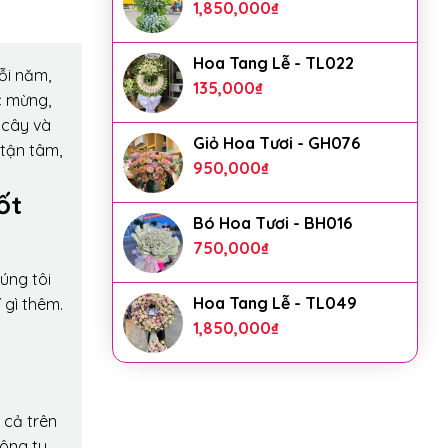
1,850,000
₫
Hoa Tang Lễ - TL022
ỗi năm,
135,000
₫
c mừng,
 cây và
Giỏ Hoa Tươi - GH076
 tận tâm,
950,000
₫
ốt
Bó Hoa Tươi - BH016
750,000
₫
úng tôi
Hoa Tang Lễ - TL049
 gì thêm.
1,850,000
₫
 cả trên
công ty