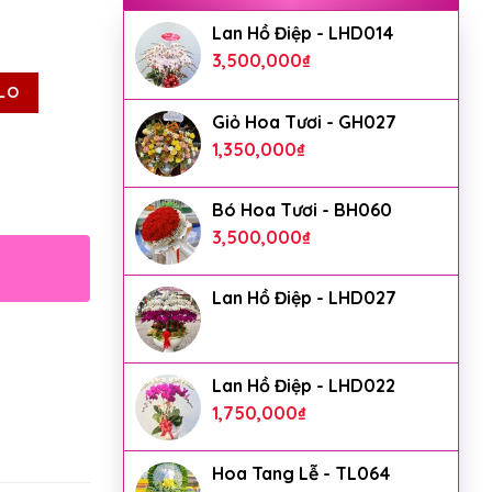
Lan Hồ Điệp - LHD014
3,500,000
₫
LO
Giỏ Hoa Tươi - GH027
1,350,000
₫
Bó Hoa Tươi - BH060
3,500,000
₫
Lan Hồ Điệp - LHD027
Lan Hồ Điệp - LHD022
1,750,000
₫
Hoa Tang Lễ - TL064