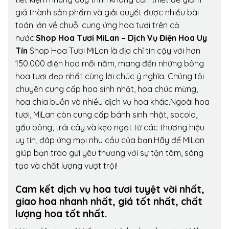
giá thành sản phẩm và giải quyết được nhiều bài
toán lớn về chuỗi cung ứng hoa tươi trên cả
nước.
Shop Hoa Tươi MiLan – Dịch Vụ Điện Hoa Uy
Tín
Shop Hoa Tươi MiLan là địa chỉ tin cậy với hơn
150.000 điện hoa mỗi năm, mang đến những bông
hoa tươi đẹp nhất cùng lời chúc ý nghĩa. Chúng tôi
chuyên cung cấp hoa sinh nhật, hoa chúc mừng,
hoa chia buồn và nhiều dịch vụ hoa khác.Ngoài hoa
tươi, MiLan còn cung cấp bánh sinh nhật, socola,
gấu bông, trái cây và kẹo ngọt từ các thương hiệu
uy tín, đáp ứng mọi nhu cầu của bạn.Hãy để MiLan
giúp bạn trao gửi yêu thương với sự tận tâm, sáng
tạo và chất lượng vượt trội!
Cam kết dịch vụ hoa tươi tuyệt vời nhất,
giao hoa nhanh nhất, giá tốt nhất, chất
lượng hoa tốt nhất.