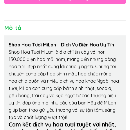
Mô tả
Shop Hoa Tươi MiLan – Dịch Vụ Điện Hoa Uy Tín
Shop Hoa Tươi MiLan là địa chỉ tin cậy với hơn
150.000 điện hoa mỗi năm, mang đến những bông
hoa tươi đẹp nhất cùng lời chúc ý nghĩa. Chúng tôi
chuyên cung cấp hoa sinh nhật, hoa chúc mừng,
hoa chia buồn và nhiều dịch vụ hoa khác.Ngoài hoa
tươi, MiLan còn cung cấp bánh sinh nhật, socola,
gấu bông, trái cây và kẹo ngọt từ các thương hiệu
uy tín, đáp ứng mọi nhu cầu của bạn.Hãy để MiLan
giúp bạn trao gửi yêu thương với sự tận tâm, sáng
tạo và chất lượng vượt trội!
Cam kết dịch vụ hoa tươi tuyệt vời nhất,