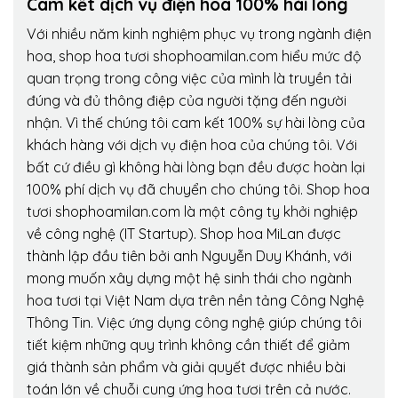
Cam kết dịch vụ điện hoa 100% hài lòng
Với nhiều năm kinh nghiệm phục vụ trong ngành điện
hoa, shop hoa tươi shophoamilan.com hiểu mức độ
quan trọng trong công việc của mình là truyền tải
đúng và đủ thông điệp của người tặng đến người
nhận. Vì thế chúng tôi cam kết 100% sự hài lòng của
khách hàng với dịch vụ điện hoa của chúng tôi. Với
bất cứ điều gì không hài lòng bạn đều được hoàn lại
100% phí dịch vụ đã chuyển cho chúng tôi. Shop hoa
tươi shophoamilan.com là một công ty khởi nghiệp
về công nghệ (IT Startup). Shop hoa MiLan được
thành lập đầu tiên bởi anh Nguyễn Duy Khánh, với
mong muốn xây dựng một hệ sinh thái cho ngành
hoa tươi tại Việt Nam dựa trên nền tảng Công Nghệ
Thông Tin. Việc ứng dụng công nghệ giúp chúng tôi
tiết kiệm những quy trình không cần thiết để giảm
giá thành sản phẩm và giải quyết được nhiều bài
toán lớn về chuỗi cung ứng hoa tươi trên cả nước.