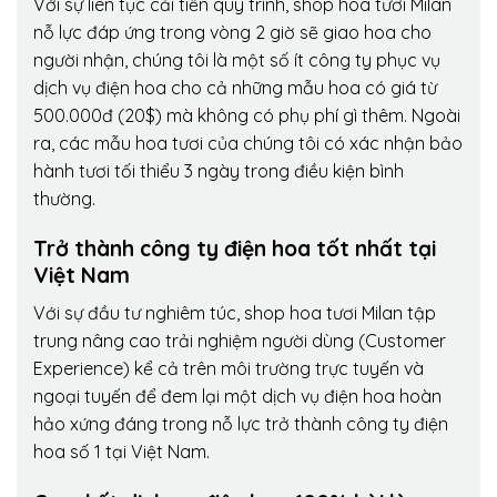
Với sự liên tục cải tiến quy trình,
shop hoa tươi Milan
nỗ lực đáp ứng trong vòng 2 giờ sẽ giao hoa cho
người nhận, chúng tôi là một số ít công ty phục vụ
dịch vụ điện hoa cho cả những mẫu hoa có giá từ
500.000đ (20$) mà không có phụ phí gì thêm. Ngoài
ra, các mẫu hoa tươi của chúng tôi có xác nhận bảo
hành tươi tối thiểu 3 ngày trong điều kiện bình
thường.
Trở thành công ty điện hoa tốt nhất tại
Việt Nam
Với sự đầu tư nghiêm túc, shop hoa tươi Milan tập
trung nâng cao trải nghiệm người dùng (Customer
Experience) kể cả trên môi trường trực tuyến và
ngoại tuyến để đem lại một dịch vụ điện hoa hoàn
hảo xứng đáng trong nỗ lực trở thành công ty điện
hoa số 1 tại Việt Nam.