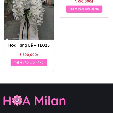
1,750,000
₫
THÊM VÀO GIỎ HÀNG
Hoa Tang Lễ – TL025
3,800,000
₫
THÊM VÀO GIỎ HÀNG