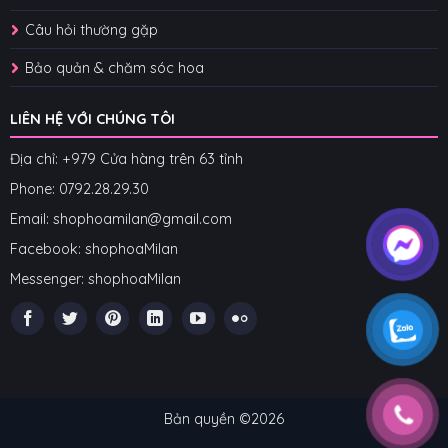
Câu hỏi thường gặp
Bảo quản & chăm sóc hoa
LIÊN HỆ VỚI CHÚNG TÔI
Địa chỉ: +979 Cửa hàng trên 63 tỉnh
Phone: 07
92.28.29.30
Email: shophoamilan@gmail.com
Facebook:
shophoaMilan
Messenger:
shophoaMilan
Bản quyền ©2026