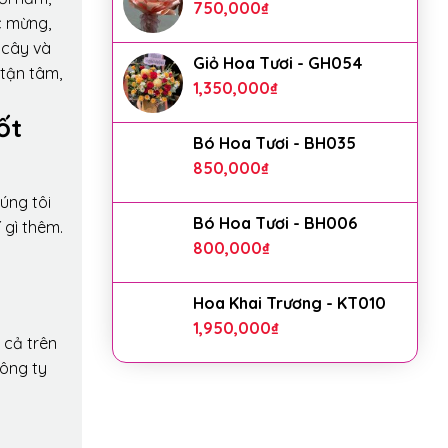
750,000
₫
c mừng,
 cây và
Giỏ Hoa Tươi - GH054
 tận tâm,
1,350,000
₫
ốt
Bó Hoa Tươi - BH035
850,000
₫
úng tôi
Bó Hoa Tươi - BH006
 gì thêm.
800,000
₫
Hoa Khai Trương - KT010
1,950,000
₫
 cả trên
công ty