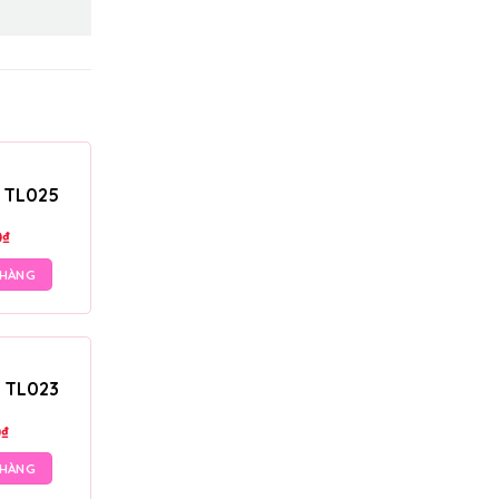
– TL025
0
₫
 HÀNG
– TL023
0
₫
 HÀNG