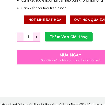
Cam kết 100% hoàn lại tiền nếu bạn không hài lòng
Cam kết hoa tươi trên 3 ngày
HOT LINE ĐẶT HOA
ĐẶT HOA QUA ZA
Số lượng
Thêm Vào Giỏ Hàng
MUA NGAY
Gọi điện xác nhận và giao hàng tận nơi
Hoa Tươi MiLan là địa chỉ tin cậy với hơn 150.000 điện hoa m