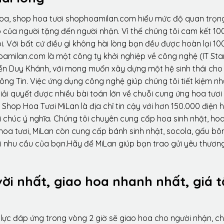
hoa, shop hoa tươi shophoamilan.com hiểu mức độ quan trọn
p của người tặng đến người nhận. Vì thế chúng tôi cam kết 10
. Với bất cứ điều gì không hài lòng bạn đều được hoàn lại 10
amilan.com là một công ty khởi nghiệp về công nghệ (IT Sta
ễn Duy Khánh, với mong muốn xây dựng một hệ sinh thái ch
ông Tin. Việc ứng dụng công nghệ giúp chúng tôi tiết kiệm n
iải quyết được nhiều bài toán lớn về chuỗi cung ứng hoa tươi
Shop Hoa Tươi MiLan là địa chỉ tin cậy với hơn 150.000 điện 
 chúc ý nghĩa. Chúng tôi chuyên cung cấp hoa sinh nhật, ho
oa tươi, MiLan còn cung cấp bánh sinh nhật, socola, gấu bôn
i nhu cầu của bạn.Hãy để MiLan giúp bạn trao gửi yêu thương
vời nhất, giao hoa nhanh nhất, giá t
lực đáp ứng trong vòng 2 giờ sẽ giao hoa cho người nhận, ch