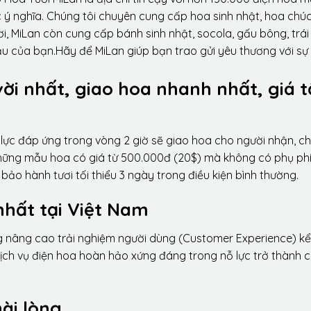
 ý nghĩa. Chúng tôi chuyên cung cấp hoa sinh nhật, hoa chú
i, MiLan còn cung cấp bánh sinh nhật, socola, gấu bông, trái
ầu của bạn.Hãy để MiLan giúp bạn trao gửi yêu thương với sự
vời nhất, giao hoa nhanh nhất, giá t
lực đáp ứng trong vòng 2 giờ sẽ giao hoa cho người nhận, ch
 những mẫu hoa có giá từ 500.000đ (20$) mà không có phụ phí
ảo hành tươi tối thiểu 3 ngày trong điều kiện bình thường.
nhất tại Việt Nam
ng nâng cao trải nghiệm người dùng (Customer Experience) kể
dịch vụ điện hoa hoàn hảo xứng đáng trong nỗ lực trở thành 
ài lòng