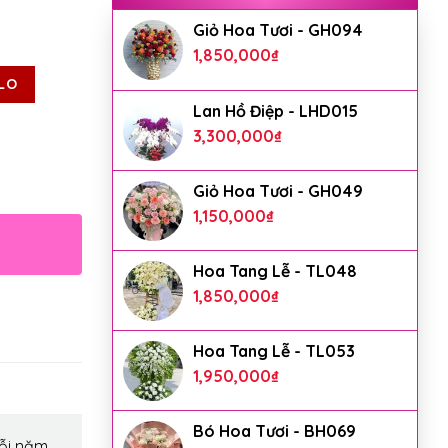
Giỏ Hoa Tươi - GH094
1,850,000
₫
LO
Lan Hồ Điệp - LHD015
3,300,000
₫
Giỏ Hoa Tươi - GH049
1,150,000
₫
Hoa Tang Lễ - TL048
1,850,000
₫
Hoa Tang Lễ - TL053
1,950,000
₫
Bó Hoa Tươi - BH069
ỗi năm,