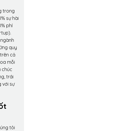
g trong
0% sự hài
0% phí
rtup).
o ngành
hững quy
 trên cả
hoa mỗi
a chúc
g, trái
 với sự
ốt
úng tôi