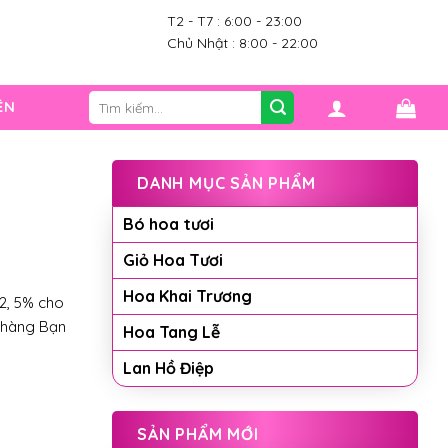
T2 - T7 : 6:00 - 23:00
0
Chủ Nhật : 8:00 - 22:00
Tìm
ỆN
kiếm:
DANH MỤC SẢN PHẨM
Bó hoa tươi
Giỏ Hoa Tươi
Hoa Khai Trương
2, 5% cho
 hàng Bạn
Hoa Tang Lễ
Lan Hồ Điệp
SẢN PHẨM MỚI