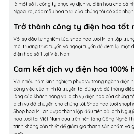
là một số ít công ty phục vụ dịch vụ điện hoa cho cả
Ngoài ra, các mẫu hoa tươi của chúng tôi có xác nhận b
Trở thành công ty điện hoa tốt 
Với sự đầu tư nghiêm túc, shop hoa tươi Milan tập tru
môi trường trực tuyến và ngoại tuyến để đem lại một 
điện hoa số 1 tại Việt Nam.
Cam kết dịch vụ điện hoa 100% h
Với nhiều năm kinh nghiệm phục vụ trong ngành điện 
công việc của mình là truyền tải đúng và đủ thông điệ
lòng của khách hàng với dịch vụ điện hoa của chúng tôi
dịch vụ đã chuyển cho chúng tôi. Shop hoa tươi shopho
Shop hoa MiLan được thành lập đầu tiên bởi anh Nguy
hoa tươi tại Việt Nam dựa trên nền tảng Công Nghệ Th
trình không cần thiết để giảm giá thành sản phẩm và g
nước.