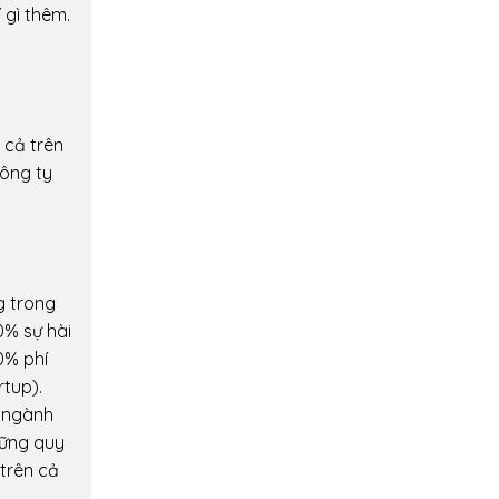
 gì thêm.
 cả trên
công ty
g trong
0% sự hài
0% phí
rtup).
o ngành
hững quy
 trên cả