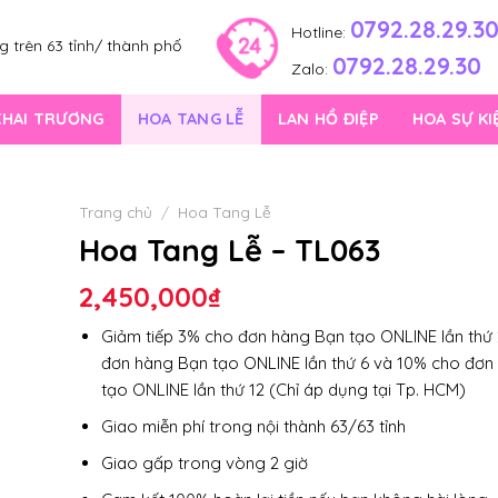
0792.28.29.3
Hotline:
 trên 63 tỉnh/ thành phố
0792.28.29.30
Zalo:
KHAI TRƯƠNG
HOA TANG LỄ
LAN HỒ ĐIỆP
HOA SỰ KI
Trang chủ
/
Hoa Tang Lễ
Hoa Tang Lễ – TL063
2,450,000
₫
Giảm tiếp 3% cho đơn hàng Bạn tạo ONLINE lần thứ 
đơn hàng Bạn tạo ONLINE lần thứ 6 và 10% cho đơn
tạo ONLINE lần thứ 12 (Chỉ áp dụng tại Tp. HCM)
Giao miễn phí trong nội thành 63/63 tỉnh
Giao gấp trong vòng 2 giờ