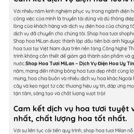
Với nhiều năm kinh nghiệm phục vụ trong ngành điện 
công việc của mình là truyền tải đúng và đủ thông điệ
lòng của khách hàng với dịch vụ điện hoa của chúng tôi
dịch vụ đã chuyển cho chúng tôi. Shop hoa tươi shopho
Shop hoa MiLan được thành lập đầu tiên bởi anh Nguy
hoa tươi tại Việt Nam dựa trên nền tảng Công Nghệ Th
trình không cần thiết để giảm giá thành sản phẩm và g
nước.
Shop Hoa Tươi MiLan – Dịch Vụ Điện Hoa Uy Tín
năm, mang đến những bông hoa tươi đẹp nhất cùng lời
mừng, hoa chia buồn và nhiều dịch vụ hoa khác.Ngoài h
cây và kẹo ngọt từ các thương hiệu uy tín, đáp ứng mọ
tận tâm, sáng tạo và chất lượng vượt trội!
Cam kết dịch vụ hoa tươi tuyệt 
nhất, chất lượng hoa tốt nhất.
Với sự liên tục cải tiến quy trình,
shop hoa tươi Milan
nỗ 