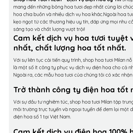
mang đến những bông hoa tươi đẹp nhất cùng lời chúc
hoa chia buồn và nhiều dịch vụ hoa khác.Ngoài hoa tươ
kẹo ngọt từ các thương hiệu uy tín, đáp ứng mọi nhu c
sáng tạo và chất lượng vượt trội!
Cam kết dịch vụ hoa tươi tuyệt 
nhất, chất lượng hoa tốt nhất.
Với sự liên tục cải tiến quy trình,
shop hoa tươi Milan
nỗ 
là một số ít công ty phục vụ dịch vụ điện hoa cho cả
Ngoài ra, các mẫu hoa tươi của chúng tôi có xác nhận b
Trở thành công ty điện hoa tốt 
Với sự đầu tư nghiêm túc, shop hoa tươi Milan tập tru
môi trường trực tuyến và ngoại tuyến để đem lại một 
điện hoa số 1 tại Việt Nam.
Cam kết dịch vụ điện hoa 100% h