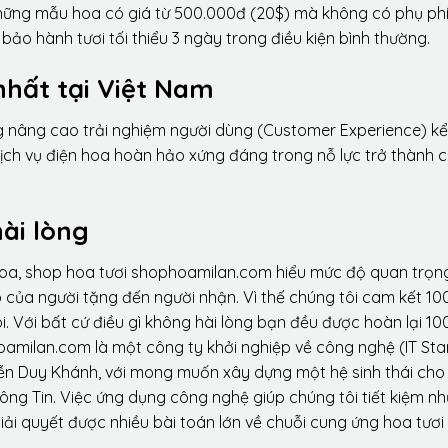
 những mẫu hoa có giá từ 500.000đ (20$) mà không có phụ phí
ảo hành tươi tối thiểu 3 ngày trong điều kiện bình thường.
nhất tại Việt Nam
ng nâng cao trải nghiệm người dùng (Customer Experience) kể
dịch vụ điện hoa hoàn hảo xứng đáng trong nỗ lực trở thành 
ài lòng
hoa, shop hoa tươi shophoamilan.com hiểu mức độ quan trọn
p của người tặng đến người nhận. Vì thế chúng tôi cam kết 10
. Với bất cứ điều gì không hài lòng bạn đều được hoàn lại 10
amilan.com là một công ty khởi nghiệp về công nghệ (IT Sta
ễn Duy Khánh, với mong muốn xây dựng một hệ sinh thái ch
ông Tin. Việc ứng dụng công nghệ giúp chúng tôi tiết kiệm n
iải quyết được nhiều bài toán lớn về chuỗi cung ứng hoa tươi