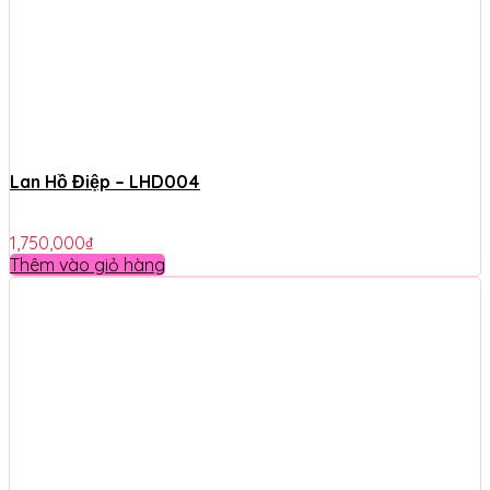
Lan Hồ Điệp – LHD004
1,750,000
₫
Thêm vào giỏ hàng