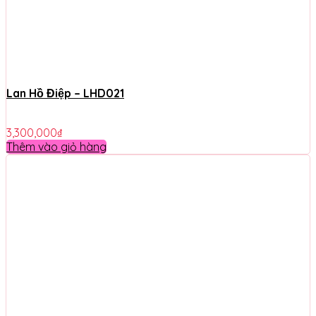
Lan Hồ Điệp – LHD021
3,300,000
₫
Thêm vào giỏ hàng