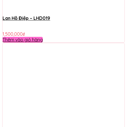
Lan Hồ Điệp – LHD019
1,500,000
₫
Thêm vào giỏ hàng