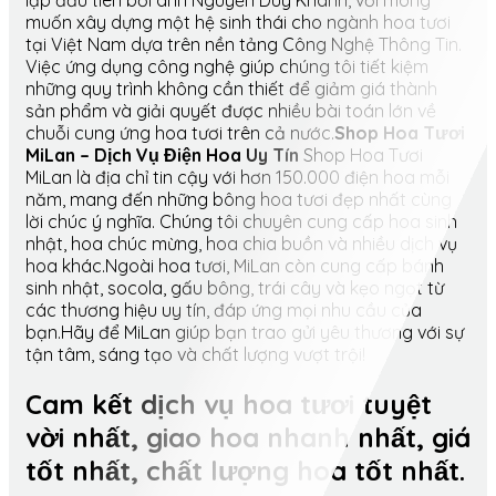
lập đầu tiên bởi anh Nguyễn Duy Khánh, với mong
muốn xây dựng một hệ sinh thái cho ngành hoa tươi
tại Việt Nam dựa trên nền tảng Công Nghệ Thông Tin.
Việc ứng dụng công nghệ giúp chúng tôi tiết kiệm
những quy trình không cần thiết để giảm giá thành
sản phẩm và giải quyết được nhiều bài toán lớn về
chuỗi cung ứng hoa tươi trên cả nước.
Shop Hoa Tươi
MiLan – Dịch Vụ Điện Hoa Uy Tín
Shop Hoa Tươi
MiLan là địa chỉ tin cậy với hơn 150.000 điện hoa mỗi
năm, mang đến những bông hoa tươi đẹp nhất cùng
lời chúc ý nghĩa. Chúng tôi chuyên cung cấp hoa sinh
nhật, hoa chúc mừng, hoa chia buồn và nhiều dịch vụ
hoa khác.Ngoài hoa tươi, MiLan còn cung cấp bánh
sinh nhật, socola, gấu bông, trái cây và kẹo ngọt từ
các thương hiệu uy tín, đáp ứng mọi nhu cầu của
bạn.Hãy để MiLan giúp bạn trao gửi yêu thương với sự
tận tâm, sáng tạo và chất lượng vượt trội!
Cam kết dịch vụ hoa tươi tuyệt
vời nhất, giao hoa nhanh nhất, giá
tốt nhất, chất lượng hoa tốt nhất.