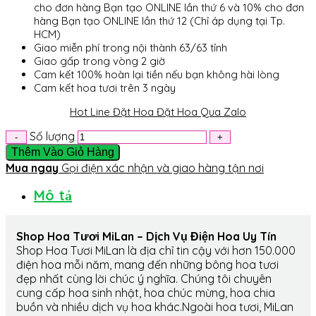
cho đơn hàng Bạn tạo ONLINE lần thứ 6 và 10% cho đơn
hàng Bạn tạo ONLINE lần thứ 12 (Chỉ áp dụng tại Tp.
HCM)
Giao miễn phí trong nội thành 63/63 tỉnh
Giao gấp trong vòng 2 giờ
Cam kết 100% hoàn lại tiền nếu bạn không hài lòng
Cam kết hoa tươi trên 3 ngày
Hot Line Đặt Hoa
Đặt Hoa Qua Zalo
Số lượng
Thêm Vào Giỏ Hàng
Mua ngay
Gọi điện xác nhận và giao hàng tận nơi
Mô tả
Shop Hoa Tươi MiLan – Dịch Vụ Điện Hoa Uy Tín
Shop Hoa Tươi MiLan là địa chỉ tin cậy với hơn 150.000
điện hoa mỗi năm, mang đến những bông hoa tươi
đẹp nhất cùng lời chúc ý nghĩa. Chúng tôi chuyên
cung cấp hoa sinh nhật, hoa chúc mừng, hoa chia
buồn và nhiều dịch vụ hoa khác.Ngoài hoa tươi, MiLan