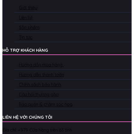
Giới thiệu
Liên hệ
Sản phẩm
Tin tức
HỖ TRỢ KHÁCH HÀNG
Hướng dẫn mua hàng
Hướng dẫn thanh toán
Chính sách bảo hành
Câu hỏi thường gặp
Bảo quản & chăm sóc hoa
LIÊN HỆ VỚI CHÚNG TÔI
Địa chỉ: +979 Cửa hàng trên 63 tỉnh