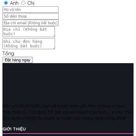
Anh
Chị
Tổng:
Đặt hàng ngay
Đến với HOAMILAN, bạn sẽ hoàn toàn yên tâm không lo hoa
héo, hoa cũ, hoa giao trễ giờ, sai kế hoạch của bạn,... vì mọi thứ
đều được chúng tôi chuẩn bị hoàn hảo trong từng công đoạn.
GIỚI THIỆU