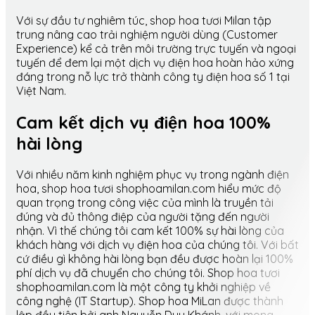
Với sự đầu tư nghiêm túc, shop hoa tươi Milan tập
trung nâng cao trải nghiệm người dùng (Customer
Experience) kể cả trên môi trường trực tuyến và ngoại
tuyến để đem lại một dịch vụ điện hoa hoàn hảo xứng
đáng trong nỗ lực trở thành công ty điện hoa số 1 tại
Việt Nam.
Cam kết dịch vụ điện hoa 100%
hài lòng
Với nhiều năm kinh nghiệm phục vụ trong ngành điện
hoa, shop hoa tươi shophoamilan.com hiểu mức độ
quan trọng trong công việc của mình là truyền tải
đúng và đủ thông điệp của người tặng đến người
nhận. Vì thế chúng tôi cam kết 100% sự hài lòng của
khách hàng với dịch vụ điện hoa của chúng tôi. Với bất
cứ điều gì không hài lòng bạn đều được hoàn lại 100%
phí dịch vụ đã chuyển cho chúng tôi. Shop hoa tươi
shophoamilan.com là một công ty khởi nghiệp về
công nghệ (IT Startup). Shop hoa MiLan được thành