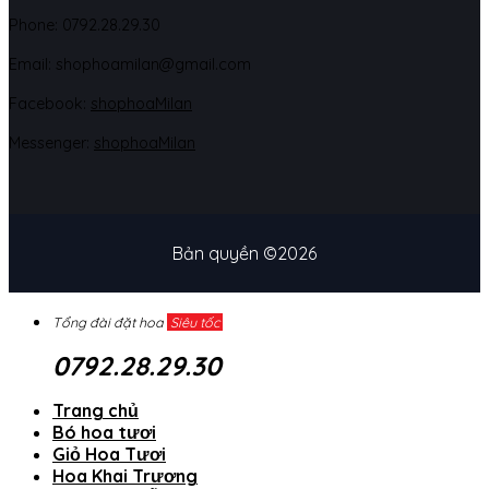
Phone: 07
92.28.29.30
Email: shophoamilan@gmail.com
Facebook:
shophoaMilan
Messenger:
shophoaMilan
Bản quyền ©2026
Tổng đài đặt hoa
Siêu tốc
0792.28.29.30
Trang chủ
Bó hoa tươi
Giỏ Hoa Tươi
Hoa Khai Trương