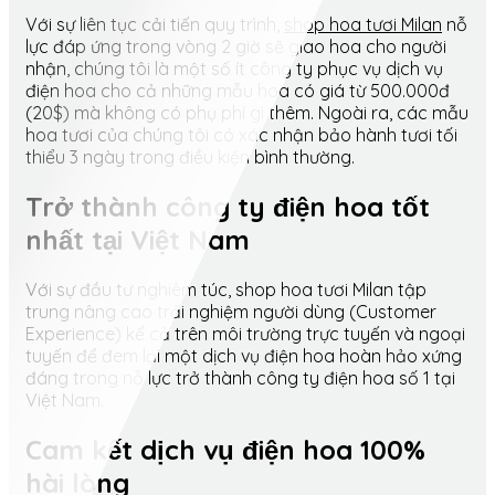
Với sự liên tục cải tiến quy trình,
shop hoa tươi Milan
nỗ
lực đáp ứng trong vòng 2 giờ sẽ giao hoa cho người
nhận, chúng tôi là một số ít công ty phục vụ dịch vụ
điện hoa cho cả những mẫu hoa có giá từ 500.000đ
(20$) mà không có phụ phí gì thêm. Ngoài ra, các mẫu
hoa tươi của chúng tôi có xác nhận bảo hành tươi tối
thiểu 3 ngày trong điều kiện bình thường.
Trở thành công ty điện hoa tốt
nhất tại Việt Nam
Với sự đầu tư nghiêm túc, shop hoa tươi Milan tập
trung nâng cao trải nghiệm người dùng (Customer
Experience) kể cả trên môi trường trực tuyến và ngoại
tuyến để đem lại một dịch vụ điện hoa hoàn hảo xứng
đáng trong nỗ lực trở thành công ty điện hoa số 1 tại
Việt Nam.
Cam kết dịch vụ điện hoa 100%
hài lòng