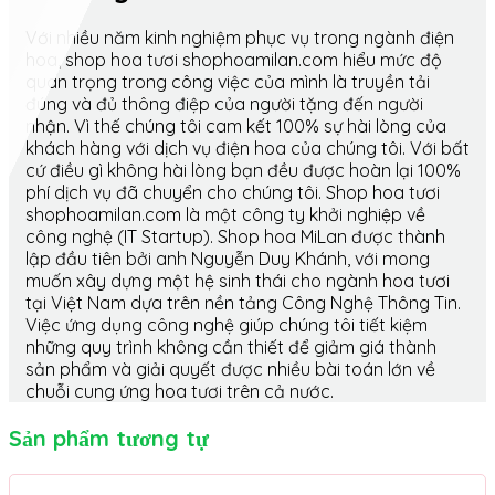
Với nhiều năm kinh nghiệm phục vụ trong ngành điện
hoa, shop hoa tươi shophoamilan.com hiểu mức độ
quan trọng trong công việc của mình là truyền tải
đúng và đủ thông điệp của người tặng đến người
nhận. Vì thế chúng tôi cam kết 100% sự hài lòng của
khách hàng với dịch vụ điện hoa của chúng tôi. Với bất
cứ điều gì không hài lòng bạn đều được hoàn lại 100%
phí dịch vụ đã chuyển cho chúng tôi. Shop hoa tươi
shophoamilan.com là một công ty khởi nghiệp về
công nghệ (IT Startup). Shop hoa MiLan được thành
lập đầu tiên bởi anh Nguyễn Duy Khánh, với mong
muốn xây dựng một hệ sinh thái cho ngành hoa tươi
tại Việt Nam dựa trên nền tảng Công Nghệ Thông Tin.
Việc ứng dụng công nghệ giúp chúng tôi tiết kiệm
những quy trình không cần thiết để giảm giá thành
sản phẩm và giải quyết được nhiều bài toán lớn về
chuỗi cung ứng hoa tươi trên cả nước.
Sản phẩm tương tự