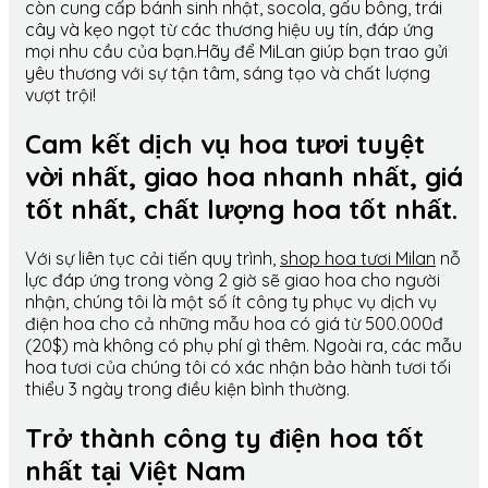
còn cung cấp bánh sinh nhật, socola, gấu bông, trái
cây và kẹo ngọt từ các thương hiệu uy tín, đáp ứng
mọi nhu cầu của bạn.Hãy để MiLan giúp bạn trao gửi
yêu thương với sự tận tâm, sáng tạo và chất lượng
vượt trội!
Cam kết dịch vụ hoa tươi tuyệt
vời nhất, giao hoa nhanh nhất, giá
tốt nhất, chất lượng hoa tốt nhất.
Với sự liên tục cải tiến quy trình,
shop hoa tươi Milan
nỗ
lực đáp ứng trong vòng 2 giờ sẽ giao hoa cho người
nhận, chúng tôi là một số ít công ty phục vụ dịch vụ
điện hoa cho cả những mẫu hoa có giá từ 500.000đ
(20$) mà không có phụ phí gì thêm. Ngoài ra, các mẫu
hoa tươi của chúng tôi có xác nhận bảo hành tươi tối
thiểu 3 ngày trong điều kiện bình thường.
Trở thành công ty điện hoa tốt
nhất tại Việt Nam