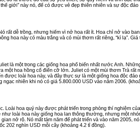
hế giới” này nó, để có được vẻ đẹp thiên nhiên và sự độc đáo
 rất dễ trồng, nhưng hiếm vì nở hoa rất ít. Hoa chỉ nở vào ban
ng hoa này có màu trắng và có mùi thơm rất riêng, “kì lạ”. Giá t
uliet là một trong các giống hoa phổ biến nhất nước Anh. Nhữn
a một hoa hồng cổ điển cỡ lớn. Juliet có một mùi thơm Trà rất 
ển được loài hoa này, và đây thực sự là một giống hoa độc đáo
ng ngạc nhiên khi nó có giá 5.800.000 USD vào năm 2006. (kho
. Loài hoa quý này được phát triển trong phòng thí nghiệm củ
 như loài hoa này giống hoa lan thông thường, nhưng một nh
 gian nở rộ. Nó mất tám năm để phát triển và vào năm 2005, nó
ốc 202 nghìn USD mỗi cây (khoảng 4.2 tỉ đồng).