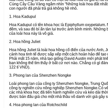
Cùng Cây Cầu Vàng ngắm nhìn “Những loài hoa đắt nhất t
con người đã phải trả giá không hề nhỏ.
1. Hoa Kadupul
Hoa Kadupul có tên khoa học là Epiphyllum oxypetalum. Nó
đêm, và sau đó bí ẩn tàn lụi trước ánh bình minh. Những bô
của loài hoa này là vô giá.
2. Hoa hồng Juliet
Hoa hồng Juliet là loài hoa hồng cổ điển của nước Anh, J
cánh hoa tinh tế được sắp xếp một cách hoàn hảo để tạo r
Phải mất 15 năm, nhà tạo giống David Austin mới phát tri
bạn không thể tìm thấy ở bất cứ nơi nào. Chẳng có gì đá
122 tỉ VND).
3. Phong lan của Shenzhen Nongke
Loài phong lan của công ty Shenzhen Nongke, Trung Quốc
công ty nghiên cứu nông nghiệp Shenzhen Nongke.Có vẻ
các nhà khoa học đã tiến hành nghiên cứu và kéo dài thời
được bán đấu giá cho một nhà thầu vô danh với giá gây s
4. Hoa phong lan của Rotchschild