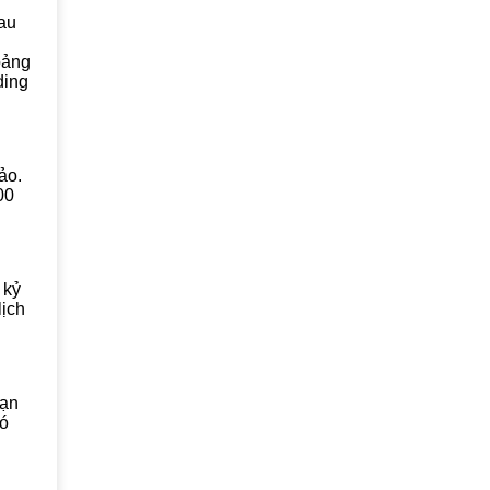
sau
oảng
ding
ảo.
00
 kỷ
lịch
Bạn
có