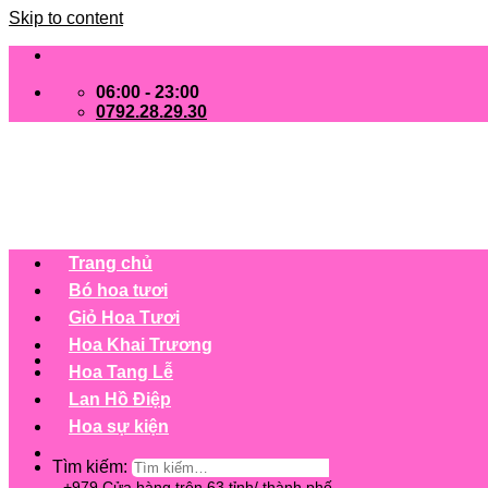
Skip to content
06:00 - 23:00
0792.28.29.30
Trang chủ
Bó hoa tươi
Giỏ Hoa Tươi
Hoa Khai Trương
Hoa Tang Lễ
Lan Hồ Điệp
Hoa sự kiện
Tìm kiếm:
+979 Cửa hàng trên 63 tỉnh/ thành phố