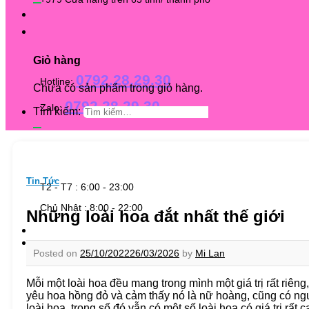
Giỏ hàng
0792.28.29.30
Hotline:
Chưa có sản phẩm trong giỏ hàng.
0792.28.29.30
Zalo:
Tìm kiếm:
Tin Tức
T2 - T7 : 6:00 - 23:00
Chủ Nhật : 8:00 - 22:00
Những loài hoa đắt nhất thế giới
Posted on
25/10/2022
26/03/2026
by
Mi Lan
Mỗi một loài hoa đều mang trong mình một giá trị rất riêng
yêu hoa hồng đỏ và cảm thấy nó là nữ hoàng, cũng có ngư
loài hoa, trong số đó vẫn có một số loài hoa có giá trị rất