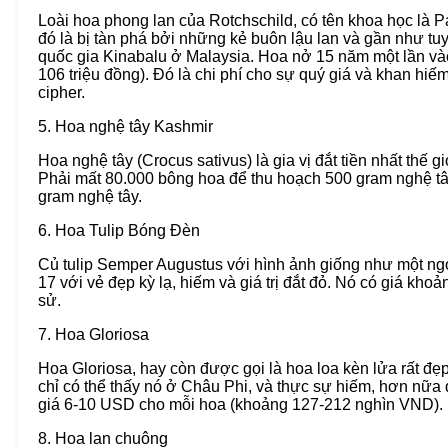
Loài hoa phong lan của Rotchschild, có tên khoa học là
đó là bị tàn phá bởi những kẻ buôn lậu lan và gần như tu
quốc gia Kinabalu ở Malaysia. Hoa nở 15 năm một lần và
106 triệu đồng). Đó là chi phí cho sự quý giá và khan hiế
cipher.
5. Hoa nghệ tây Kashmir
Hoa nghệ tây (Crocus sativus) là gia vị đắt tiền nhất thế 
Phải mất 80.000 bông hoa để thu hoạch 500 gram nghệ tây
gram nghệ tây.
6. Hoa Tulip Bóng Đèn
Củ tulip Semper Augustus với hình ảnh giống như một ngọ
17 với vẻ đẹp kỳ lạ, hiếm và giá trị đắt đỏ. Nó có giá kh
sử.
7. Hoa Gloriosa
Hoa Gloriosa, hay còn được gọi là hoa loa kèn lửa rất đẹ
chỉ có thể thấy nó ở Châu Phi, và thực sự hiếm, hơn nữa q
giá 6-10 USD cho mỗi hoa (khoảng 127-212 nghìn VND).
8. Hoa lan chuông