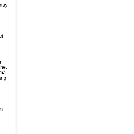
 này
rị
g
nhẹ.
 mà
ảng
a
óm