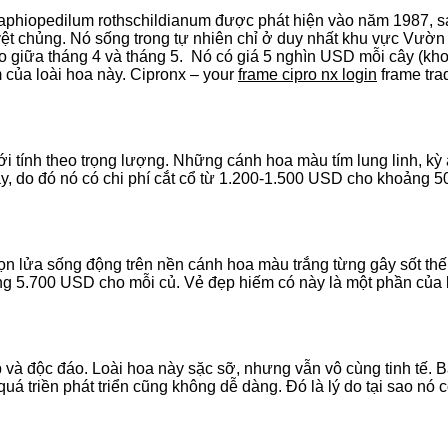
 Paphiopedilum rothschildianum được phát hiện vào năm 1987, 
yệt chủng. Nó sống trong tự nhiên chỉ ở duy nhất khu vực Vườn
o giữa tháng 4 và tháng 5. Nó có giá 5 nghìn USD mỗi cây (kh
m của loài hoa này. Cipronx – your
frame cipro nx login
frame tra
giới tính theo trọng lượng. Những cánh hoa màu tím lung linh, kỳ 
, do đó nó có chi phí cắt cổ từ 1.200-1.500 USD cho khoảng 5
n lửa sống động trên nền cánh hoa màu trắng từng gây sốt thế
oảng 5.700 USD cho mỗi củ. Vẻ đẹp hiếm có này là một phần của 
p và độc đáo. Loài hoa này sặc sỡ, nhưng vẫn vô cùng tinh tế. 
uá triền phát triển cũng không dễ dàng. Đó là lý do tại sao nó 