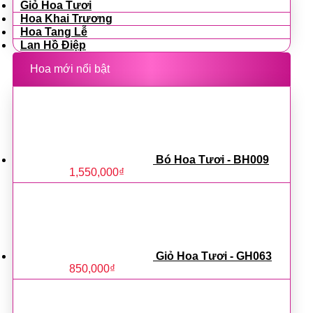
Giỏ Hoa Tươi
Hoa Khai Trương
Hoa Tang Lễ
Lan Hồ Điệp
Hoa mới nổi bật
Bó Hoa Tươi - BH009
1,550,000
₫
Giỏ Hoa Tươi - GH063
850,000
₫