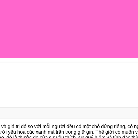
, và giá trị đó so với mỗi người đều có một chỗ đứng riêng, có 
ời yêu hoa cúc xanh mà trân trọng giữ gìn. Thế giới có muôn 
 cao, đó là thước đo của sự yêu thích, sự quý hiếm và tính đặc thù