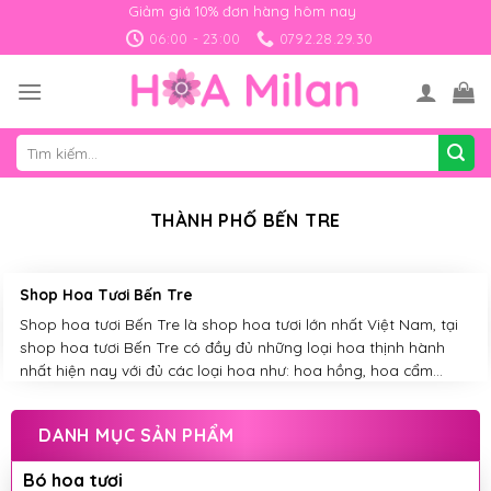
Skip
Giảm giá 10% đơn hàng hôm nay
to
06:00 - 23:00
0792.28.29.30
content
Tìm
kiếm:
THÀNH PHỐ BẾN TRE
Shop Hoa Tươi Bến Tre
Shop hoa tươi Bến Tre là shop hoa tươi lớn nhất Việt Nam, tại
shop hoa tươi Bến Tre có đầy đủ những loại hoa thịnh hành
nhất hiện nay với đủ các loại hoa như: hoa hồng, hoa cẩm...
DANH MỤC SẢN PHẨM
Bó hoa tươi