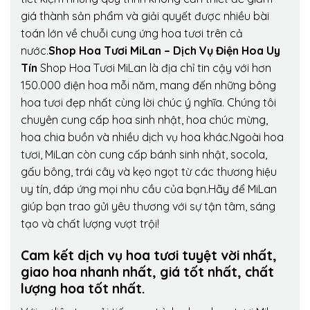
giá thành sản phẩm và giải quyết được nhiều bài
toán lớn về chuỗi cung ứng hoa tươi trên cả
nước.
Shop Hoa Tươi MiLan – Dịch Vụ Điện Hoa Uy
Tín
Shop Hoa Tươi MiLan là địa chỉ tin cậy với hơn
150.000 điện hoa mỗi năm, mang đến những bông
hoa tươi đẹp nhất cùng lời chúc ý nghĩa. Chúng tôi
chuyên cung cấp hoa sinh nhật, hoa chúc mừng,
hoa chia buồn và nhiều dịch vụ hoa khác.Ngoài hoa
tươi, MiLan còn cung cấp bánh sinh nhật, socola,
gấu bông, trái cây và kẹo ngọt từ các thương hiệu
uy tín, đáp ứng mọi nhu cầu của bạn.Hãy để MiLan
giúp bạn trao gửi yêu thương với sự tận tâm, sáng
tạo và chất lượng vượt trội!
Cam kết dịch vụ hoa tươi tuyệt vời nhất,
giao hoa nhanh nhất, giá tốt nhất, chất
lượng hoa tốt nhất.