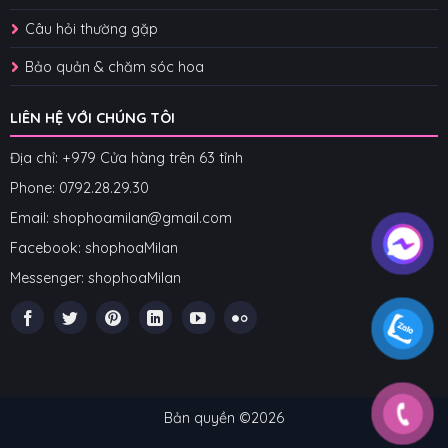
Câu hỏi thường gặp
Bảo quản & chăm sóc hoa
LIÊN HỆ VỚI CHÚNG TÔI
Địa chỉ: +979 Cửa hàng trên 63 tỉnh
Phone: 07
92.28.29.30
Email: shophoamilan@gmail.com
Facebook:
shophoaMilan
Messenger:
shophoaMilan
Bản quyền ©2026