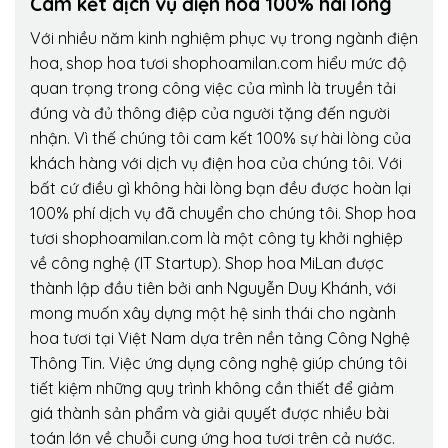
Cam kết dịch vụ điện hoa 100% hài lòng
Với nhiều năm kinh nghiệm phục vụ trong ngành điện
hoa, shop hoa tươi shophoamilan.com hiểu mức độ
quan trọng trong công việc của mình là truyền tải
đúng và đủ thông điệp của người tặng đến người
nhận. Vì thế chúng tôi cam kết 100% sự hài lòng của
khách hàng với dịch vụ điện hoa của chúng tôi. Với
bất cứ điều gì không hài lòng bạn đều được hoàn lại
100% phí dịch vụ đã chuyển cho chúng tôi. Shop hoa
tươi shophoamilan.com là một công ty khởi nghiệp
về công nghệ (IT Startup). Shop hoa MiLan được
thành lập đầu tiên bởi anh Nguyễn Duy Khánh, với
mong muốn xây dựng một hệ sinh thái cho ngành
hoa tươi tại Việt Nam dựa trên nền tảng Công Nghệ
Thông Tin. Việc ứng dụng công nghệ giúp chúng tôi
tiết kiệm những quy trình không cần thiết để giảm
giá thành sản phẩm và giải quyết được nhiều bài
toán lớn về chuỗi cung ứng hoa tươi trên cả nước.