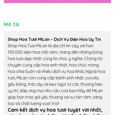
Mô tả
Shop Hoa Tươi MiLan – Dịch Vụ Điện Hoa Uy Tín
Shop Hoa Tươi MiLan là địa chỉ tin cậy với hơn
150.000 điện hoa mỗi năm, mang đến những bông
hoa tươi đẹp nhất cùng lời chúc ý nghĩa. Chúng tôi
chuyên cung cấp hoa sinh nhật, hoa chúc mừng,
hoa chia buồn và nhiều dịch vụ hoa khác.Ngoài hoa
tươi, MiLan còn cung cấp bánh sinh nhật, socola,
gấu bông, trái cây và kẹo ngọt từ các thương hiệu
uy tín, đáp ứng mọi nhu cầu của bạn.Hãy để MiLan
giúp bạn trao gửi yêu thương với sự tận tâm, sáng
tạo và chất lượng vượt trội!
Cam kết dịch vụ hoa tươi tuyệt vời nhất,