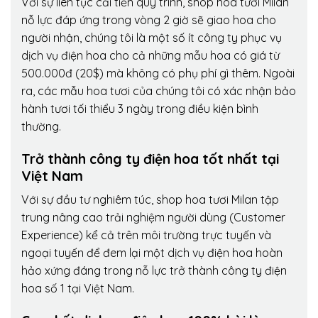
Với sự liên tục cải tiến quy trình,
shop hoa tươi Milan
nỗ lực đáp ứng trong vòng 2 giờ sẽ giao hoa cho
người nhận, chúng tôi là một số ít công ty phục vụ
dịch vụ điện hoa cho cả những mẫu hoa có giá từ
500.000đ (20$) mà không có phụ phí gì thêm. Ngoài
ra, các mẫu hoa tươi của chúng tôi có xác nhận bảo
hành tươi tối thiểu 3 ngày trong điều kiện bình
thường.
Trở thành công ty điện hoa tốt nhất tại
Việt Nam
Với sự đầu tư nghiêm túc, shop hoa tươi Milan tập
trung nâng cao trải nghiệm người dùng (Customer
Experience) kể cả trên môi trường trực tuyến và
ngoại tuyến để đem lại một dịch vụ điện hoa hoàn
hảo xứng đáng trong nỗ lực trở thành công ty điện
hoa số 1 tại Việt Nam.