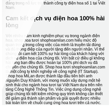
đáng trong nỗ lực trở thành công ty điện hoa số 1 tại Việt
Nam.
Cam kết dịch vụ điện hoa 100% hài
lòng
Với nhiều năm kinh nghiệm phục vụ trong ngành điện
hoa, shop hoa tươi shophoamilan.com hiểu mức độ
quan trọng trong công việc của mình là truyền tải đúng
và đủ thông điệp của người tặng đến người nhận. Vì thế
chúng tôi cam kết 100% sự hài lòng của khách hàng với
dịch vụ điện hoa của chúng tôi. Với bất cứ điều gì không
hài lòng bạn đều được hoàn lại 100% phí dịch vụ đã
chuyển cho chúng tôi. Shop hoa tươi shophoamilan.com
là một công ty khởi nghiệp về công nghệ (IT Startup).
Shop hoa MiLan được thành lập đầu tiên bởi anh
Nguyễn Duy Khánh, với mong muốn xây dựng một hệ
sinh thái cho ngành hoa tươi tại Việt Nam dựa trên nền
tảng Công Nghệ Thông Tin. Việc ứng dụng công nghệ
giúp chúng tôi tiết kiệm những quy trình không cần thiết
để giảm giá thành sản phẩm và giải quyết được nhiều
bài toán lớn về chuỗi cung ứng hoa tươi trên cả nước.