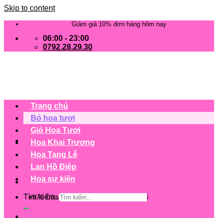
Skip to content
Giảm giá 10% đơn hàng hôm nay
06:00 - 23:00
0792.28.29.30
Trang chủ
Bó hoa tươi
Giỏ Hoa Tươi
Hoa Khai Trương
Hoa Tang Lễ
Lan Hồ Điệp
Hoa sự kiện
Tìm kiếm:
+979 Cửa hàng trên 63 tỉnh/ thành phố