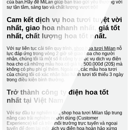
của bạn.Hãy để MiLan giúp bạn trao gửi yêu thương với
sự tận tâm, sáng tạo và chất lượng vượt trội!
Cam kết dịch vụ hoa tươi tuyệt vời
nhất, giao hoa nhanh nhất, giá tốt
nhất, chất lượng hoa tốt nhất.
Với sự liên tục cải tiến quy trình,
shop hoa tươi Milan
nỗ
lực đáp ứng trong vòng 2 giờ sẽ giao hoa cho người
nhận, chúng tôi là một số ít công ty phục vụ dịch vụ điện
hoa cho cả những mẫu hoa có giá từ 500.000đ (20$) mà
không có phụ phí gì thêm. Ngoài ra, các mẫu hoa tươi
của chúng tôi có xác nhận bảo hành tươi tối thiểu 3 ngày
trong điều kiện bình thường.
Trở thành công ty điện hoa tốt
nhất tại Việt Nam
Với sự đầu tư nghiêm túc, shop hoa tươi Milan tập trung
nâng cao trải nghiệm người dùng (Customer
Experience) kể cả trên môi trường trực tuyến và ngoại
tuyến để đem lại một dịch vụ điện hoa hoàn hảo xứng