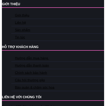
GIỚI THIỆU
Giới thiệu
Liên hệ
Sản phẩm
Tin tức
HỖ TRỢ KHÁCH HÀNG
Hướng dẫn mua hàng
Hướng dẫn thanh toán
Chính sách bảo hành
Câu hỏi thường gặp
Bảo quản & chăm sóc hoa
LIÊN HỆ VỚI CHÚNG TÔI