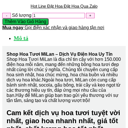
Hot Line Đặt Hoa
Đặt Hoa Qua Zalo
Số lượng
Thêm Vào Giỏ Hàng
Mua ngay
Gọi điện xác nhận và giao hàng tận nơi
Mô tả
Shop Hoa Tươi MiLan – Dịch Vụ Điện Hoa Uy Tín
Shop Hoa Tươi MiLan là địa chỉ tin cậy với hơn 150.000
điện hoa mỗi năm, mang đến những bông hoa tươi đẹp
nhất cùng lời chúc ý nghĩa. Chúng tôi chuyên cung cấp
hoa sinh nhật, hoa chúc mừng, hoa chia buồn và nhiều
dịch vụ hoa khác.Ngoài hoa tươi, MiLan còn cung cấp
bánh sinh nhật, socola, gấu bông, trái cây và kẹo ngọt từ
các thương hiệu uy tín, đáp ứng mọi nhu cầu của
bạn.Hãy để MiLan giúp bạn trao gửi yêu thương với sự
tận tâm, sáng tạo và chất lượng vượt trội!
Cam kết dịch vụ hoa tươi tuyệt vời
nhất, giao hoa nhanh nhất, giá tốt