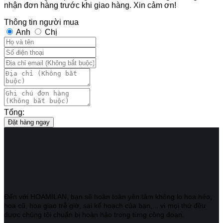
nhận đơn hàng trước khi giao hàng. Xin cảm ơn!
Thông tin người mua
Anh
Chị
Tổng:
Đặt hàng ngay
Đến với HOAMILAN, bạn sẽ hoàn toàn yên tâm không lo hoa héo,
hoa cũ, hoa giao trễ giờ, sai kế hoạch của bạn,... vì mọi thứ đều
được chúng tôi chuẩn bị hoàn hảo trong từng công đoạn.