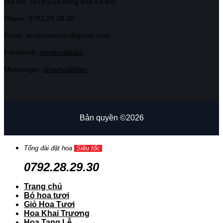
Địa chỉ: +979 Cửa hàng trên 63 tỉnh
Phone: 07
92.28.29.30
Email: shophoamilan@gmail.com
Facebook:
shophoaMilan
Messenger:
shophoaMilan
Bản quyền ©2026
Tổng đài đặt hoa
Siêu tốc
0792.28.29.30
Trang chủ
Bó hoa tươi
Giỏ Hoa Tươi
Hoa Khai Trương
Hoa Tang Lễ