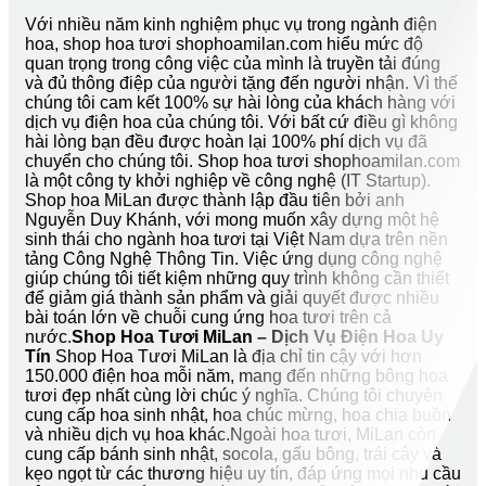
Với nhiều năm kinh nghiệm phục vụ trong ngành điện
hoa, shop hoa tươi shophoamilan.com hiểu mức độ
quan trọng trong công việc của mình là truyền tải đúng
và đủ thông điệp của người tặng đến người nhận. Vì thế
chúng tôi cam kết 100% sự hài lòng của khách hàng với
dịch vụ điện hoa của chúng tôi. Với bất cứ điều gì không
hài lòng bạn đều được hoàn lại 100% phí dịch vụ đã
chuyển cho chúng tôi. Shop hoa tươi shophoamilan.com
là một công ty khởi nghiệp về công nghệ (IT Startup).
Shop hoa MiLan được thành lập đầu tiên bởi anh
Nguyễn Duy Khánh, với mong muốn xây dựng một hệ
sinh thái cho ngành hoa tươi tại Việt Nam dựa trên nền
tảng Công Nghệ Thông Tin. Việc ứng dụng công nghệ
giúp chúng tôi tiết kiệm những quy trình không cần thiết
để giảm giá thành sản phẩm và giải quyết được nhiều
bài toán lớn về chuỗi cung ứng hoa tươi trên cả
nước.
Shop Hoa Tươi MiLan – Dịch Vụ Điện Hoa Uy
Tín
Shop Hoa Tươi MiLan là địa chỉ tin cậy với hơn
150.000 điện hoa mỗi năm, mang đến những bông hoa
tươi đẹp nhất cùng lời chúc ý nghĩa. Chúng tôi chuyên
cung cấp hoa sinh nhật, hoa chúc mừng, hoa chia buồn
và nhiều dịch vụ hoa khác.Ngoài hoa tươi, MiLan còn
cung cấp bánh sinh nhật, socola, gấu bông, trái cây và
kẹo ngọt từ các thương hiệu uy tín, đáp ứng mọi nhu cầu