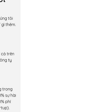
úng tôi
 gì thêm.
 cả trên
công ty
g trong
0% sự hài
0% phí
rtup).