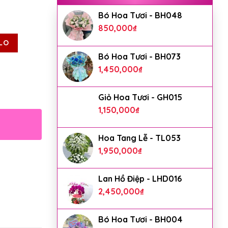
Bó Hoa Tươi - BH048
850,000
₫
LO
Bó Hoa Tươi - BH073
1,450,000
₫
Giỏ Hoa Tươi - GH015
1,150,000
₫
Hoa Tang Lễ - TL053
1,950,000
₫
Lan Hồ Điệp - LHD016
2,450,000
₫
Bó Hoa Tươi - BH004