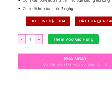
Cam kết 100% hoàn lại tiền nếu bạn không hài lòng
Cam kết hoa tươi trên 3 ngày
HOT LINE ĐẶT HOA
ĐẶT HOA QUA ZA
Số lượng
Thêm Vào Giỏ Hàng
MUA NGAY
Gọi điện xác nhận và giao hàng tận nơi