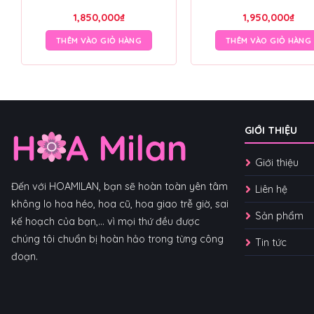
1,850,000
₫
1,950,000
₫
THÊM VÀO GIỎ HÀNG
THÊM VÀO GIỎ HÀNG
GIỚI THIỆU
Giới thiệu
Đến với HOAMILAN, bạn sẽ hoàn toàn yên tâm
Liên hệ
không lo hoa héo, hoa cũ, hoa giao trễ giờ, sai
Sản phẩm
kế hoạch của bạn,... vì mọi thứ đều được
chúng tôi chuẩn bị hoàn hảo trong từng công
Tin tức
đoạn.