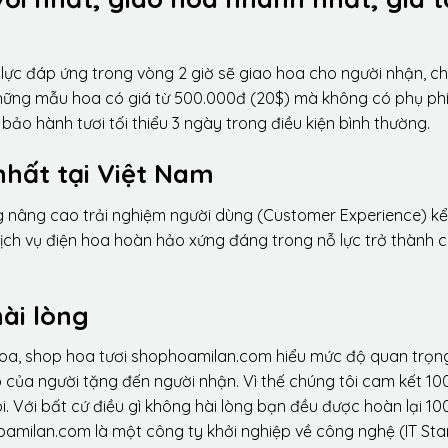
lực đáp ứng trong vòng 2 giờ sẽ giao hoa cho người nhận, ch
 những mẫu hoa có giá từ 500.000đ (20$) mà không có phụ phí
ảo hành tươi tối thiểu 3 ngày trong điều kiện bình thường.
nhất tại Việt Nam
ng nâng cao trải nghiệm người dùng (Customer Experience) kể
dịch vụ điện hoa hoàn hảo xứng đáng trong nỗ lực trở thành 
ài lòng
hoa, shop hoa tươi shophoamilan.com hiểu mức độ quan trọn
p của người tặng đến người nhận. Vì thế chúng tôi cam kết 10
. Với bất cứ điều gì không hài lòng bạn đều được hoàn lại 10
amilan.com là một công ty khởi nghiệp về công nghệ (IT Sta