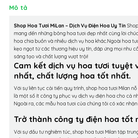
Mô tả
Shop Hoa Tươi MiLan – Dịch Vụ Điện Hoa Uy Tín
Shop 
mang đến những bông hoa tươi đẹp nhất cùng lời chúc
hoa chia buồn và nhiều dịch vụ hoa khác.Ngoài hoa tươ
kẹo ngọt từ các thương hiệu uy tín, đáp ứng mọi nhu c
sáng tạo và chất lượng vượt trội!
Cam kết dịch vụ hoa tươi tuyệt 
nhất, chất lượng hoa tốt nhất.
Với sự liên tục cải tiến quy trình,
shop hoa tươi Milan
nỗ 
là một số ít công ty phục vụ dịch vụ điện hoa cho cả
Ngoài ra, các mẫu hoa tươi của chúng tôi có xác nhận b
Trở thành công ty điện hoa tốt 
Với sự đầu tư nghiêm túc, shop hoa tươi Milan tập tru