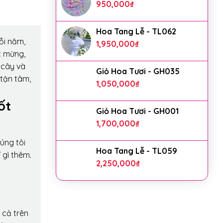
950,000
₫
Hoa Tang Lễ - TL062
ỗi năm,
1,950,000
₫
c mừng,
 cây và
Giỏ Hoa Tươi - GH035
 tận tâm,
1,050,000
₫
ốt
Giỏ Hoa Tươi - GH001
1,700,000
₫
úng tôi
Hoa Tang Lễ - TL059
 gì thêm.
2,250,000
₫
 cả trên