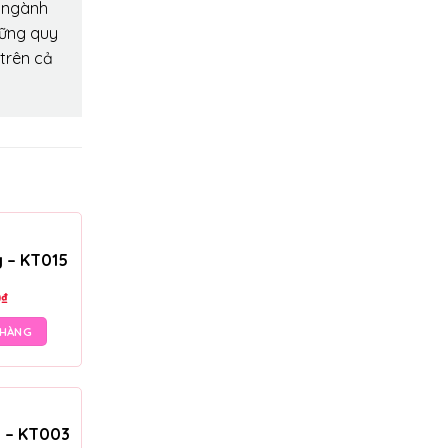
o ngành
hững quy
 trên cả
g – KT015
0
₫
 HÀNG
g – KT003