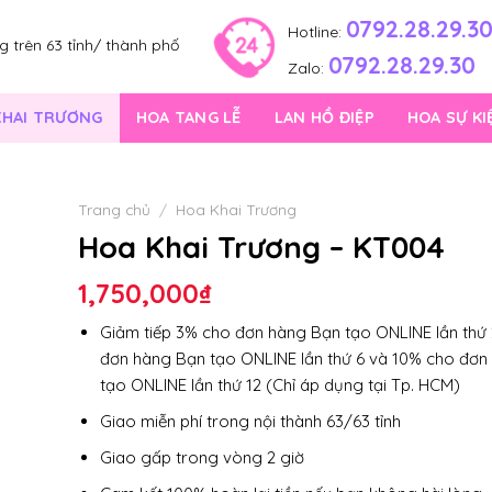
0792.28.29.3
Hotline:
 trên 63 tỉnh/ thành phố
0792.28.29.30
Zalo:
KHAI TRƯƠNG
HOA TANG LỄ
LAN HỒ ĐIỆP
HOA SỰ KI
Trang chủ
/
Hoa Khai Trương
Hoa Khai Trương – KT004
1,750,000
₫
Giảm tiếp 3% cho đơn hàng Bạn tạo ONLINE lần thứ 
đơn hàng Bạn tạo ONLINE lần thứ 6 và 10% cho đơn
tạo ONLINE lần thứ 12 (Chỉ áp dụng tại Tp. HCM)
Giao miễn phí trong nội thành 63/63 tỉnh
Giao gấp trong vòng 2 giờ