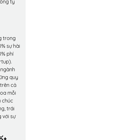
công ty
g trong
0% sự hài
0% phí
rtup).
o ngành
hững quy
 trên cả
hoa mỗi
a chúc
g, trái
 với sự
ốt