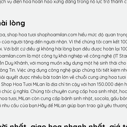
dịch vụ điện hoa hoàn hảo xứng đáng trong nỗ lực trở thành 
ài lòng
hoa, shop hoa tươi shophoamilan.com hiểu mức độ quan trọn
p của người tặng đến người nhận. Vì thế chúng tôi cam kết 10
. Với bất cứ điều gì không hài lòng bạn đều được hoàn lại 10
amilan.com là một công ty khởi nghiệp về công nghệ (IT Sta
ễn Duy Khánh, với mong muốn xây dựng một hệ sinh thái ch
ông Tin. Việc ứng dụng công nghệ giúp chúng tôi tiết kiệm n
iải quyết được nhiều bài toán lớn về chuỗi cung ứng hoa tươi
Shop Hoa Tươi MiLan là địa chỉ tin cậy với hơn 150.000 điện 
 chúc ý nghĩa. Chúng tôi chuyên cung cấp hoa sinh nhật, ho
oa tươi, MiLan còn cung cấp bánh sinh nhật, socola, gấu bôn
i nhu cầu của bạn.Hãy để MiLan giúp bạn trao gửi yêu thương
vời nhất, giao hoa nhanh nhất, giá t