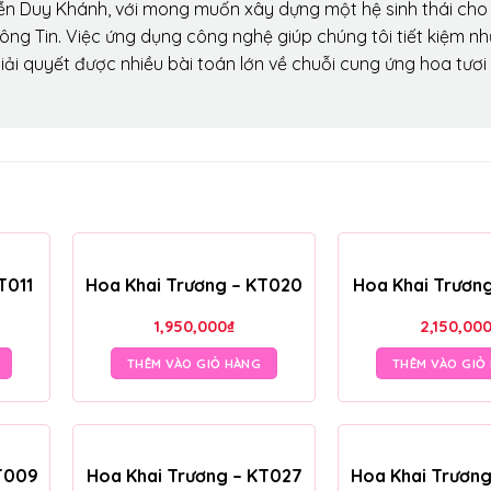
ễn Duy Khánh, với mong muốn xây dựng một hệ sinh thái ch
ông Tin. Việc ứng dụng công nghệ giúp chúng tôi tiết kiệm n
iải quyết được nhiều bài toán lớn về chuỗi cung ứng hoa tươi
T011
Hoa Khai Trương – KT020
Hoa Khai Trươn
1,950,000
₫
2,150,00
THÊM VÀO GIỎ HÀNG
THÊM VÀO GIỎ
T009
Hoa Khai Trương – KT027
Hoa Khai Trươn