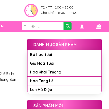
0
T2 - T7 : 6:00 - 23:00
Chủ Nhật : 8:00 - 22:00
Tìm
ỆN
kiếm:
DANH MỤC SẢN PHẨM
Bó hoa tươi
Giỏ Hoa Tươi
Hoa Khai Trương
2, 5% cho
 hàng Bạn
Hoa Tang Lễ
Lan Hồ Điệp
SẢN PHẨM MỚI