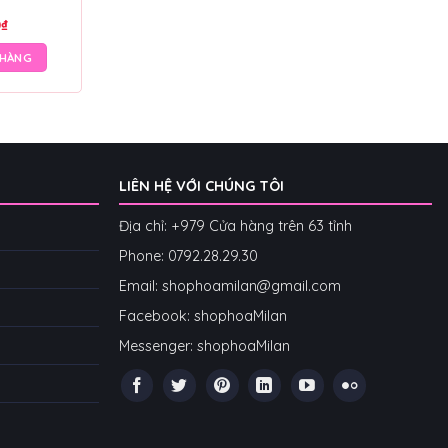
0
₫
 HÀNG
LIÊN HỆ VỚI CHÚNG TÔI
Địa chỉ: +979 Cửa hàng trên 63 tỉnh
Phone: 07
92.28.29.30
Email: shophoamilan@gmail.com
Facebook:
shophoaMilan
Messenger:
shophoaMilan