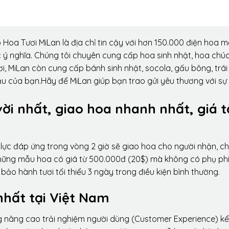
Hoa Tươi MiLan là địa chỉ tin cậy với hơn 150.000 điện hoa m
 ý nghĩa. Chúng tôi chuyên cung cấp hoa sinh nhật, hoa chú
i, MiLan còn cung cấp bánh sinh nhật, socola, gấu bông, trái
ầu của bạn.Hãy để MiLan giúp bạn trao gửi yêu thương với sự
vời nhất, giao hoa nhanh nhất, giá t
lực đáp ứng trong vòng 2 giờ sẽ giao hoa cho người nhận, ch
 những mẫu hoa có giá từ 500.000đ (20$) mà không có phụ phí
ảo hành tươi tối thiểu 3 ngày trong điều kiện bình thường.
nhất tại Việt Nam
ng nâng cao trải nghiệm người dùng (Customer Experience) kể