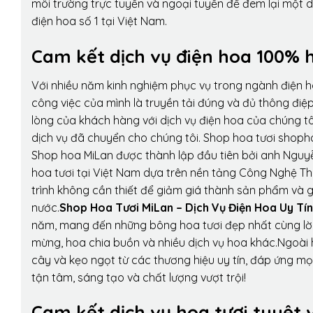
môi trường trực tuyến và ngoại tuyến để đem lại một 
điện hoa số 1 tại Việt Nam.
Cam kết dịch vụ điện hoa 100% h
Với nhiều năm kinh nghiệm phục vụ trong ngành điện 
công việc của mình là truyền tải đúng và đủ thông điệ
lòng của khách hàng với dịch vụ điện hoa của chúng tôi
dịch vụ đã chuyển cho chúng tôi. Shop hoa tươi shopho
Shop hoa MiLan được thành lập đầu tiên bởi anh Nguy
hoa tươi tại Việt Nam dựa trên nền tảng Công Nghệ Th
trình không cần thiết để giảm giá thành sản phẩm và g
nước.
Shop Hoa Tươi MiLan – Dịch Vụ Điện Hoa Uy Tín
năm, mang đến những bông hoa tươi đẹp nhất cùng lời
mừng, hoa chia buồn và nhiều dịch vụ hoa khác.Ngoài h
cây và kẹo ngọt từ các thương hiệu uy tín, đáp ứng mọ
tận tâm, sáng tạo và chất lượng vượt trội!
Cam kết dịch vụ hoa tươi tuyệt 