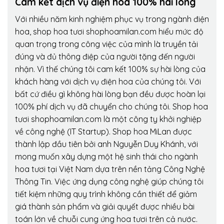
Cam kết dịch vụ điện hoa 100% hài lòng
Với nhiều năm kinh nghiệm phục vụ trong ngành điện
hoa, shop hoa tươi shophoamilan.com hiểu mức độ
quan trọng trong công việc của mình là truyền tải
đúng và đủ thông điệp của người tặng đến người
nhận. Vì thế chúng tôi cam kết 100% sự hài lòng của
khách hàng với dịch vụ điện hoa của chúng tôi. Với
bất cứ điều gì không hài lòng bạn đều được hoàn lại
100% phí dịch vụ đã chuyển cho chúng tôi. Shop hoa
tươi shophoamilan.com là một công ty khởi nghiệp
về công nghệ (IT Startup). Shop hoa MiLan được
thành lập đầu tiên bởi anh Nguyễn Duy Khánh, với
mong muốn xây dựng một hệ sinh thái cho ngành
hoa tươi tại Việt Nam dựa trên nền tảng Công Nghệ
Thông Tin. Việc ứng dụng công nghệ giúp chúng tôi
tiết kiệm những quy trình không cần thiết để giảm
giá thành sản phẩm và giải quyết được nhiều bài
toán lớn về chuỗi cung ứng hoa tươi trên cả nước.