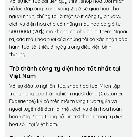
Với sự liên tục cải tiến quy trình,
shop hoa tươi Milan
nỗ lực đáp ứng trong vòng 2 giờ sẽ giao hoa cho
người nhận, chúng tôi là một số ít công ty phục vụ
dịch vụ điện hoa cho cả những mẫu hoa có giá từ
500.000đ (20$) mà không có phụ phí gì thêm. Ngoài
ra, các mẫu hoa tươi của chúng tôi có xác nhận bảo
hành tươi tối thiểu 3 ngày trong điều kiện bình
thường.
Trở thành công ty điện hoa tốt nhất tại
Việt Nam
Với sự đầu tư nghiêm túc, shop hoa tươi Milan tập
trung nâng cao trải nghiệm người dùng (Customer
Experience) kể cả trên môi trường trực tuyến và
ngoại tuyến để đem lại một dịch vụ điện hoa hoàn
hảo xứng đáng trong nỗ lực trở thành công ty điện
hoa số 1 tại Việt Nam.