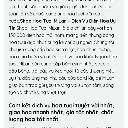
giá thành sản phẩm và giải quyết được nhiều bài
toán lớn về chuỗi cung ứng hoa tươi trên cả
nước.
Shop Hoa Tươi MiLan – Dịch Vụ Điện Hoa Uy
Tín
Shop Hoa Tươi MiLan là địa chỉ tin cậy với hơn
150.000 điện hoa mỗi năm, mang đến những bông
hoa tươi đẹp nhất cùng lời chúc ý nghĩa. Chúng tôi
chuyên cung cấp hoa sinh nhật, hoa chúc mừng,
hoa chia buồn và nhiều dịch vụ hoa khác.Ngoài hoa
tươi, MiLan còn cung cấp bánh sinh nhật, socola,
gấu bông, trái cây và kẹo ngọt từ các thương hiệu
uy tín, đáp ứng mọi nhu cầu của bạn.Hãy để MiLan
giúp bạn trao gửi yêu thương với sự tận tâm, sáng
tạo và chất lượng vượt trội!
Cam kết dịch vụ hoa tươi tuyệt vời nhất,
giao hoa nhanh nhất, giá tốt nhất, chất
lượng hoa tốt nhất.