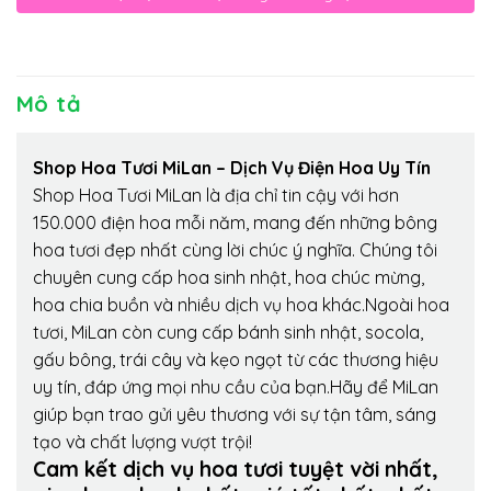
Mô tả
Shop Hoa Tươi MiLan – Dịch Vụ Điện Hoa Uy Tín
Shop Hoa Tươi MiLan là địa chỉ tin cậy với hơn
150.000 điện hoa mỗi năm, mang đến những bông
hoa tươi đẹp nhất cùng lời chúc ý nghĩa. Chúng tôi
chuyên cung cấp hoa sinh nhật, hoa chúc mừng,
hoa chia buồn và nhiều dịch vụ hoa khác.Ngoài hoa
tươi, MiLan còn cung cấp bánh sinh nhật, socola,
gấu bông, trái cây và kẹo ngọt từ các thương hiệu
uy tín, đáp ứng mọi nhu cầu của bạn.Hãy để MiLan
giúp bạn trao gửi yêu thương với sự tận tâm, sáng
tạo và chất lượng vượt trội!
Cam kết dịch vụ hoa tươi tuyệt vời nhất,