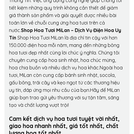
Thông Tin. Việc ứng dụng công nghệ giúp chúng tôi
tiết kiệm những quy trình không cần thiết để giảm
giá thành sản phẩm và giải quyết được nhiều bài
toán lớn về chuỗi cung ứng hoa tươi trên cả
nước.
Shop Hoa Tươi MiLan – Dịch Vụ Điện Hoa Uy
Tín
Shop Hoa Tươi MiLan là địa chỉ tin cậy với hơn
150.000 điện hoa mỗi năm, mang đến những bông
hoa tươi đẹp nhất cùng lời chúc ý nghĩa. Chúng tôi
chuyên cung cấp hoa sinh nhật, hoa chúc mừng,
hoa chia buồn và nhiều dịch vụ hoa khác.Ngoài hoa
tươi, MiLan còn cung cấp bánh sinh nhật, socola,
gấu bông, trái cây và kẹo ngọt từ các thương hiệu
uy tín, đáp ứng mọi nhu cầu của bạn.Hãy để MiLan
giúp bạn trao gửi yêu thương với sự tận tâm, sáng
tạo và chất lượng vượt trội!
Cam kết dịch vụ hoa tươi tuyệt vời nhất,
giao hoa nhanh nhất, giá tốt nhất, chất
lượng hoa tốt nhất.