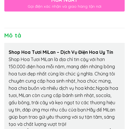
Gọi điện xác nhận và giao hàng tận nơi
Mô tả
Shop Hoa Tươi MiLan – Dịch Vụ Điện Hoa Uy Tín
Shop Hoa Tươi MiLan là địa chỉ tin cậy với hơn
150.000 điện hoa mỗi năm, mang đến những bông
hoa tươi đẹp nhất cùng lời chúc ý nghĩa. Chúng tôi
chuyên cung cấp hoa sinh nhật, hoa chúc mừng,
hoa chia buồn và nhiều dịch vụ hoa khác.Ngoài hoa
tươi, MiLan còn cung cấp bánh sinh nhật, socola,
gấu bông, trái cây và kẹo ngọt từ các thương hiệu
uy tín, đáp ứng mọi nhu cầu của bạn.Hãy để MiLan
giúp bạn trao gửi yêu thương với sự tận tâm, sáng
tạo và chất lượng vượt trội!