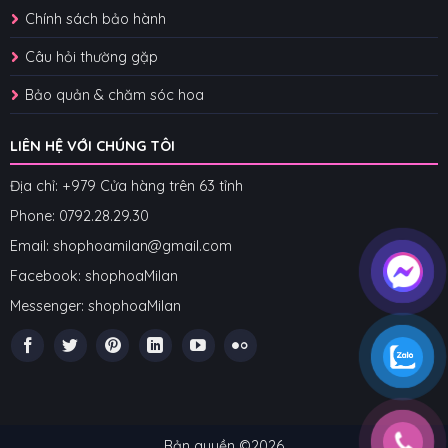
Chính sách bảo hành
Câu hỏi thường gặp
Bảo quản & chăm sóc hoa
LIÊN HỆ VỚI CHÚNG TÔI
Địa chỉ: +979 Cửa hàng trên 63 tỉnh
Phone: 07
92.28.29.30
Email: shophoamilan@gmail.com
Facebook:
shophoaMilan
Messenger:
shophoaMilan
Bản quyền ©2026