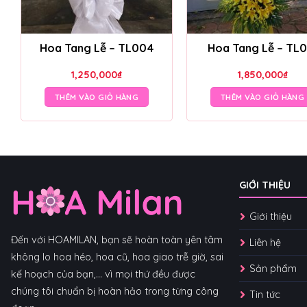
Hoa Tang Lễ – TL004
Hoa Tang Lễ – TL0
1,250,000
₫
1,850,000
₫
THÊM VÀO GIỎ HÀNG
THÊM VÀO GIỎ HÀNG
GIỚI THIỆU
Giới thiệu
Đến với HOAMILAN, bạn sẽ hoàn toàn yên tâm
Liên hệ
không lo hoa héo, hoa cũ, hoa giao trễ giờ, sai
Sản phẩm
kế hoạch của bạn,... vì mọi thứ đều được
chúng tôi chuẩn bị hoàn hảo trong từng công
Tin tức