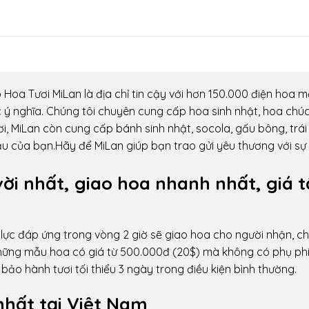
Hoa Tươi MiLan là địa chỉ tin cậy với hơn 150.000 điện hoa m
 ý nghĩa. Chúng tôi chuyên cung cấp hoa sinh nhật, hoa chú
i, MiLan còn cung cấp bánh sinh nhật, socola, gấu bông, trái
ầu của bạn.Hãy để MiLan giúp bạn trao gửi yêu thương với sự
vời nhất, giao hoa nhanh nhất, giá t
lực đáp ứng trong vòng 2 giờ sẽ giao hoa cho người nhận, ch
 những mẫu hoa có giá từ 500.000đ (20$) mà không có phụ phí
ảo hành tươi tối thiểu 3 ngày trong điều kiện bình thường.
nhất tại Việt Nam