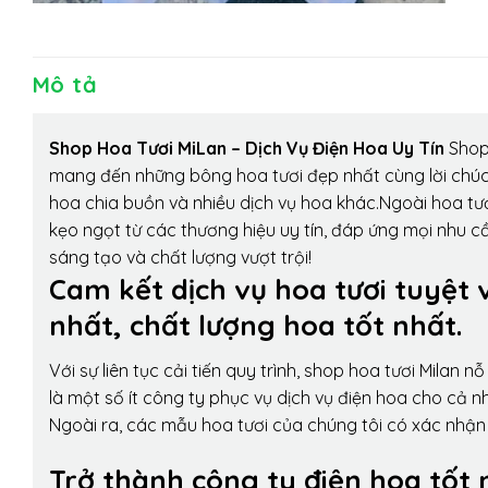
Mô tả
Shop Hoa Tươi MiLan – Dịch Vụ Điện Hoa Uy Tín
Shop 
mang đến những bông hoa tươi đẹp nhất cùng lời chúc
hoa chia buồn và nhiều dịch vụ hoa khác.Ngoài hoa tươ
kẹo ngọt từ các thương hiệu uy tín, đáp ứng mọi nhu c
sáng tạo và chất lượng vượt trội!
Cam kết dịch vụ hoa tươi tuyệt 
nhất, chất lượng hoa tốt nhất.
Với sự liên tục cải tiến quy trình,
shop hoa tươi Milan
nỗ 
là một số ít công ty phục vụ dịch vụ điện hoa cho cả
Ngoài ra, các mẫu hoa tươi của chúng tôi có xác nhận b
Trở thành công ty điện hoa tốt 