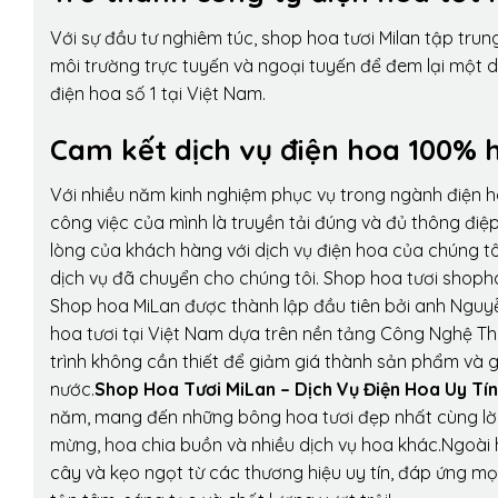
Với sự đầu tư nghiêm túc, shop hoa tươi Milan tập tru
môi trường trực tuyến và ngoại tuyến để đem lại một 
điện hoa số 1 tại Việt Nam.
Cam kết dịch vụ điện hoa 100% h
Với nhiều năm kinh nghiệm phục vụ trong ngành điện 
công việc của mình là truyền tải đúng và đủ thông điệ
lòng của khách hàng với dịch vụ điện hoa của chúng tôi
dịch vụ đã chuyển cho chúng tôi. Shop hoa tươi shopho
Shop hoa MiLan được thành lập đầu tiên bởi anh Nguy
hoa tươi tại Việt Nam dựa trên nền tảng Công Nghệ Th
trình không cần thiết để giảm giá thành sản phẩm và g
nước.
Shop Hoa Tươi MiLan – Dịch Vụ Điện Hoa Uy Tín
năm, mang đến những bông hoa tươi đẹp nhất cùng lời
mừng, hoa chia buồn và nhiều dịch vụ hoa khác.Ngoài h
cây và kẹo ngọt từ các thương hiệu uy tín, đáp ứng mọ