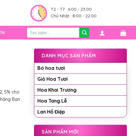
0
T2 - T7 : 6:00 - 23:00
Chủ Nhật : 8:00 - 22:00
Tìm
ỆN
kiếm:
DANH MỤC SẢN PHẨM
Bó hoa tươi
Giỏ Hoa Tươi
Hoa Khai Trương
2, 5% cho
 hàng Bạn
Hoa Tang Lễ
Lan Hồ Điệp
SẢN PHẨM MỚI