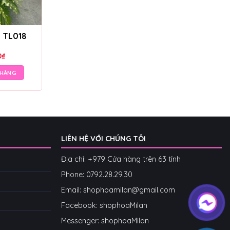
– TL018
0
₫
 HÀNG
LIÊN HỆ VỚI CHÚNG TÔI
Địa chỉ: +979 Cửa hàng trên 63 tỉnh
Phone: 07
92.28.29.30
Email: shophoamilan@gmail.com
Facebook:
shophoaMilan
Messenger:
shophoaMilan