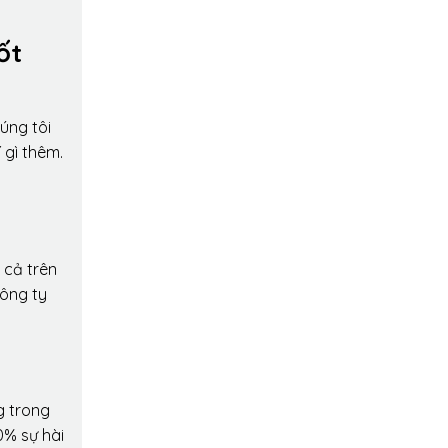
ốt
úng tôi
 gì thêm.
 cả trên
công ty
g trong
0% sự hài