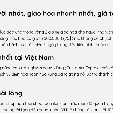
vời nhất, giao hoa nhanh nhất, giá t
lực đáp ứng trong vòng 2 giờ sẽ giao hoa cho người nhận, ch
 những mẫu hoa có giá từ 500.000đ (20$) mà không có phụ phí
ảo hành tươi tối thiểu 3 ngày trong điều kiện bình thường.
nhất tại Việt Nam
ng nâng cao trải nghiệm người dùng (Customer Experience) kể
dịch vụ điện hoa hoàn hảo xứng đáng trong nỗ lực trở thành 
ài lòng
hoa, shop hoa tươi shophoamilan.com hiểu mức độ quan trọn
p của người tặng đến người nhận. Vì thế chúng tôi cam kết 10