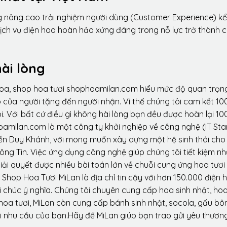
ng nâng cao trải nghiệm người dùng (Customer Experience) kể
dịch vụ điện hoa hoàn hảo xứng đáng trong nỗ lực trở thành 
ài lòng
hoa, shop hoa tươi shophoamilan.com hiểu mức độ quan trọn
p của người tặng đến người nhận. Vì thế chúng tôi cam kết 10
. Với bất cứ điều gì không hài lòng bạn đều được hoàn lại 10
amilan.com là một công ty khởi nghiệp về công nghệ (IT Sta
ễn Duy Khánh, với mong muốn xây dựng một hệ sinh thái ch
ông Tin. Việc ứng dụng công nghệ giúp chúng tôi tiết kiệm n
iải quyết được nhiều bài toán lớn về chuỗi cung ứng hoa tươi
Shop Hoa Tươi MiLan là địa chỉ tin cậy với hơn 150.000 điện 
 chúc ý nghĩa. Chúng tôi chuyên cung cấp hoa sinh nhật, ho
oa tươi, MiLan còn cung cấp bánh sinh nhật, socola, gấu bôn
i nhu cầu của bạn.Hãy để MiLan giúp bạn trao gửi yêu thương