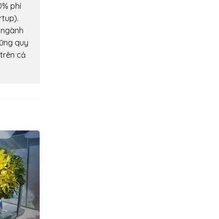
0% phí
rtup).
o ngành
hững quy
 trên cả