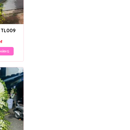
– TL009
0
₫
 HÀNG