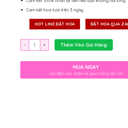
Cam kết 100% hoàn lại tiền nếu bạn không hài lòng
Cam kết hoa tươi trên 3 ngày
HOT LINE ĐẶT HOA
ĐẶT HOA QUA ZA
Số lượng
Thêm Vào Giỏ Hàng
MUA NGAY
Gọi điện xác nhận và giao hàng tận nơi