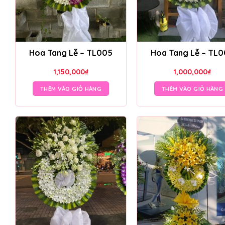
Hoa Tang Lễ – TL005
Hoa Tang Lễ – TL
1,150,000
₫
1,000,000
₫
THÊM VÀO GIỎ HÀNG
THÊM VÀO GIỎ HÀNG