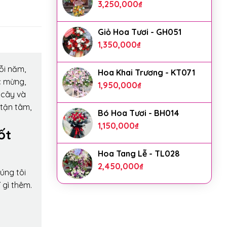
3,250,000
₫
Giỏ Hoa Tươi - GH051
1,350,000
₫
ỗi năm,
Hoa Khai Trương - KT071
c mừng,
1,950,000
₫
 cây và
 tận tâm,
Bó Hoa Tươi - BH014
1,150,000
₫
ốt
Hoa Tang Lễ - TL028
2,450,000
₫
úng tôi
 gì thêm.