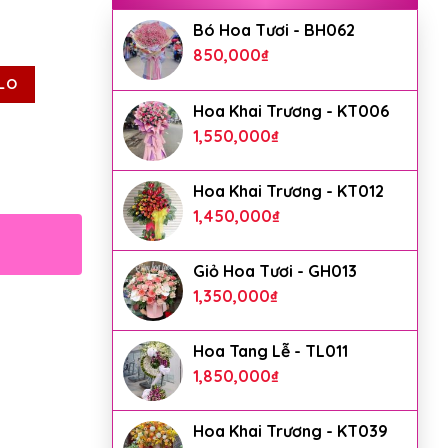
Bó Hoa Tươi - BH062
850,000
₫
LO
Hoa Khai Trương - KT006
1,550,000
₫
Hoa Khai Trương - KT012
1,450,000
₫
Giỏ Hoa Tươi - GH013
1,350,000
₫
Hoa Tang Lễ - TL011
1,850,000
₫
Hoa Khai Trương - KT039