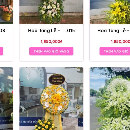
008
Hoa Tang Lễ – TL015
Hoa Tang Lễ 
1,850,000
₫
1,850,00
THÊM VÀO GIỎ HÀNG
THÊM VÀO GIỎ