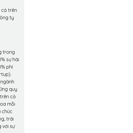
 cả trên
công ty
g trong
0% sự hài
0% phí
rtup).
o ngành
hững quy
 trên cả
hoa mỗi
a chúc
g, trái
 với sự