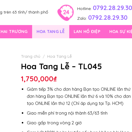
0792.28.29.3
Hotline:
 trên 63 tỉnh/ thành phố
0792.28.29.30
Zalo:
KHAI TRƯƠNG
HOA TANG LỄ
LAN HỒ ĐIỆP
HOA SỰ KI
Trang chủ
/
Hoa Tang Lễ
Hoa Tang Lễ – TL045
1,750,000
₫
Giảm tiếp 3% cho đơn hàng Bạn tạo ONLINE lần thứ 
đơn hàng Bạn tạo ONLINE lần thứ 6 và 10% cho đơn
tạo ONLINE lần thứ 12 (Chỉ áp dụng tại Tp. HCM)
Giao miễn phí trong nội thành 63/63 tỉnh
Giao gấp trong vòng 2 giờ