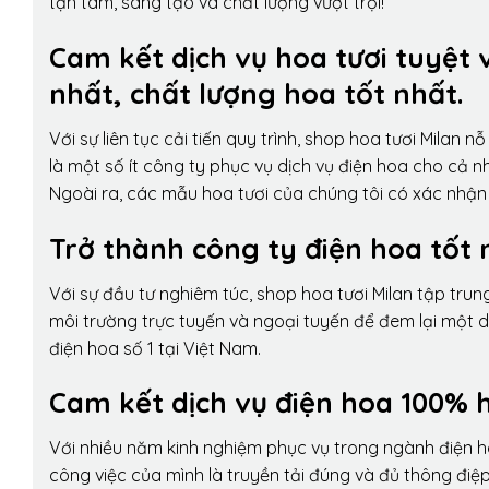
tận tâm, sáng tạo và chất lượng vượt trội!
Cam kết dịch vụ hoa tươi tuyệt 
nhất, chất lượng hoa tốt nhất.
Với sự liên tục cải tiến quy trình,
shop hoa tươi Milan
nỗ 
là một số ít công ty phục vụ dịch vụ điện hoa cho cả
Ngoài ra, các mẫu hoa tươi của chúng tôi có xác nhận b
Trở thành công ty điện hoa tốt 
Với sự đầu tư nghiêm túc, shop hoa tươi Milan tập tru
môi trường trực tuyến và ngoại tuyến để đem lại một 
điện hoa số 1 tại Việt Nam.
Cam kết dịch vụ điện hoa 100% h
Với nhiều năm kinh nghiệm phục vụ trong ngành điện 
công việc của mình là truyền tải đúng và đủ thông điệ