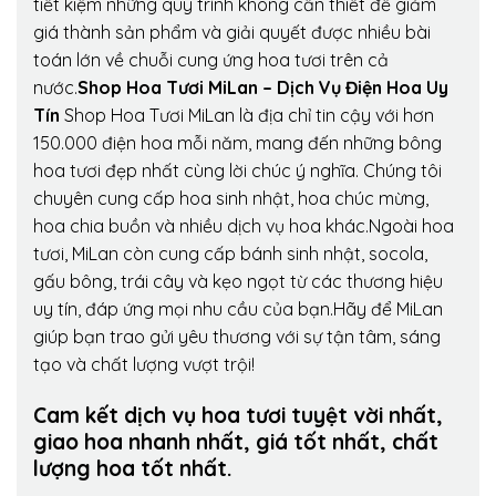
tiết kiệm những quy trình không cần thiết để giảm
giá thành sản phẩm và giải quyết được nhiều bài
toán lớn về chuỗi cung ứng hoa tươi trên cả
nước.
Shop Hoa Tươi MiLan – Dịch Vụ Điện Hoa Uy
Tín
Shop Hoa Tươi MiLan là địa chỉ tin cậy với hơn
150.000 điện hoa mỗi năm, mang đến những bông
hoa tươi đẹp nhất cùng lời chúc ý nghĩa. Chúng tôi
chuyên cung cấp hoa sinh nhật, hoa chúc mừng,
hoa chia buồn và nhiều dịch vụ hoa khác.Ngoài hoa
tươi, MiLan còn cung cấp bánh sinh nhật, socola,
gấu bông, trái cây và kẹo ngọt từ các thương hiệu
uy tín, đáp ứng mọi nhu cầu của bạn.Hãy để MiLan
giúp bạn trao gửi yêu thương với sự tận tâm, sáng
tạo và chất lượng vượt trội!
Cam kết dịch vụ hoa tươi tuyệt vời nhất,
giao hoa nhanh nhất, giá tốt nhất, chất
lượng hoa tốt nhất.