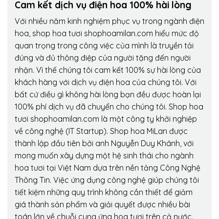
Cam kết dịch vụ điện hoa 100% hài lòng
Với nhiều năm kinh nghiệm phục vụ trong ngành điện
hoa, shop hoa tươi shophoamilan.com hiểu mức độ
quan trọng trong công việc của mình là truyền tải
đúng và đủ thông điệp của người tặng đến người
nhận. Vì thế chúng tôi cam kết 100% sự hài lòng của
khách hàng với dịch vụ điện hoa của chúng tôi. Với
bất cứ điều gì không hài lòng bạn đều được hoàn lại
100% phí dịch vụ đã chuyển cho chúng tôi. Shop hoa
tươi shophoamilan.com là một công ty khởi nghiệp
về công nghệ (IT Startup). Shop hoa MiLan được
thành lập đầu tiên bởi anh Nguyễn Duy Khánh, với
mong muốn xây dựng một hệ sinh thái cho ngành
hoa tươi tại Việt Nam dựa trên nền tảng Công Nghệ
Thông Tin. Việc ứng dụng công nghệ giúp chúng tôi
tiết kiệm những quy trình không cần thiết để giảm
giá thành sản phẩm và giải quyết được nhiều bài
toán lớn về chuỗi cung ứng hoa tươi trên cả nước.