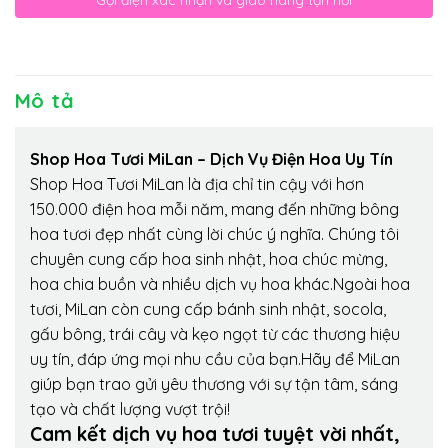
Mô tả
Shop Hoa Tươi MiLan – Dịch Vụ Điện Hoa Uy Tín
Shop Hoa Tươi MiLan là địa chỉ tin cậy với hơn
150.000 điện hoa mỗi năm, mang đến những bông
hoa tươi đẹp nhất cùng lời chúc ý nghĩa. Chúng tôi
chuyên cung cấp hoa sinh nhật, hoa chúc mừng,
hoa chia buồn và nhiều dịch vụ hoa khác.Ngoài hoa
tươi, MiLan còn cung cấp bánh sinh nhật, socola,
gấu bông, trái cây và kẹo ngọt từ các thương hiệu
uy tín, đáp ứng mọi nhu cầu của bạn.Hãy để MiLan
giúp bạn trao gửi yêu thương với sự tận tâm, sáng
tạo và chất lượng vượt trội!
Cam kết dịch vụ hoa tươi tuyệt vời nhất,