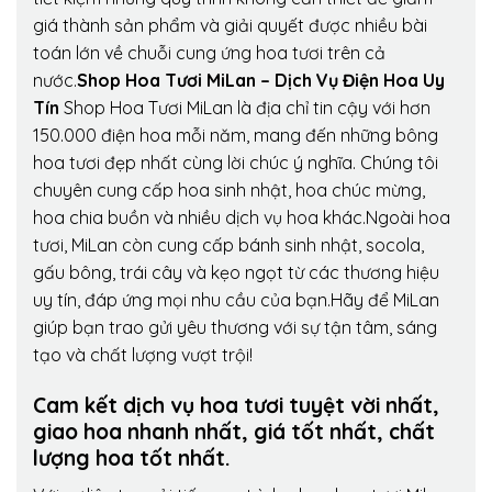
giá thành sản phẩm và giải quyết được nhiều bài
toán lớn về chuỗi cung ứng hoa tươi trên cả
nước.
Shop Hoa Tươi MiLan – Dịch Vụ Điện Hoa Uy
Tín
Shop Hoa Tươi MiLan là địa chỉ tin cậy với hơn
150.000 điện hoa mỗi năm, mang đến những bông
hoa tươi đẹp nhất cùng lời chúc ý nghĩa. Chúng tôi
chuyên cung cấp hoa sinh nhật, hoa chúc mừng,
hoa chia buồn và nhiều dịch vụ hoa khác.Ngoài hoa
tươi, MiLan còn cung cấp bánh sinh nhật, socola,
gấu bông, trái cây và kẹo ngọt từ các thương hiệu
uy tín, đáp ứng mọi nhu cầu của bạn.Hãy để MiLan
giúp bạn trao gửi yêu thương với sự tận tâm, sáng
tạo và chất lượng vượt trội!
Cam kết dịch vụ hoa tươi tuyệt vời nhất,
giao hoa nhanh nhất, giá tốt nhất, chất
lượng hoa tốt nhất.