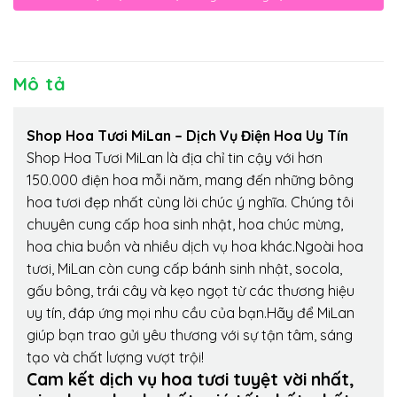
Mô tả
Shop Hoa Tươi MiLan – Dịch Vụ Điện Hoa Uy Tín
Shop Hoa Tươi MiLan là địa chỉ tin cậy với hơn
150.000 điện hoa mỗi năm, mang đến những bông
hoa tươi đẹp nhất cùng lời chúc ý nghĩa. Chúng tôi
chuyên cung cấp hoa sinh nhật, hoa chúc mừng,
hoa chia buồn và nhiều dịch vụ hoa khác.Ngoài hoa
tươi, MiLan còn cung cấp bánh sinh nhật, socola,
gấu bông, trái cây và kẹo ngọt từ các thương hiệu
uy tín, đáp ứng mọi nhu cầu của bạn.Hãy để MiLan
giúp bạn trao gửi yêu thương với sự tận tâm, sáng
tạo và chất lượng vượt trội!
Cam kết dịch vụ hoa tươi tuyệt vời nhất,