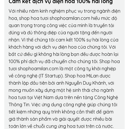
Cam kết dịch vụ điện hoa 100% hài lòng
Với nhiều năm kinh nghiệm phục vụ trong ngành điện
hoa, shop hoa tươi shophoamilan.com hiểu mức độ
quan trọng trong công việc của mình là truyền tải
đúng và đủ thông điệp của người tặng đến người
nhận. Vì thế chúng tôi cam kết 100% sự hài lòng của
khách hàng với dịch vụ điện hoa của chúng tôi. Với
bất cứ điều gì không hài lòng bạn đều được hoàn lại
100% phí dịch vụ đã chuyển cho chúng tôi. Shop hoa
tươi shophoamilan.com là một công ty khởi nghiệp
về công nghệ (IT Startup). Shop hoa MiLan được
thành lập đầu tiên bởi anh Nguyễn Duy Khánh, với
mong muốn xây dựng một hệ sinh thái cho ngành
hoa tươi tại Việt Nam dựa trên nền tảng Công Nghệ
Thông Tin. Việc ứng dụng công nghệ giúp chúng tôi
tiết kiệm những quy trình không cần thiết để giảm
giá thành sản phẩm và giải quyết được nhiều bài
toán lớn về chuỗi cung ứng hoa tươi trên cả nước.