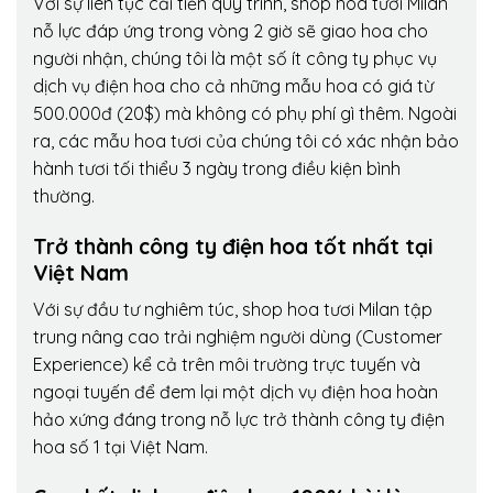
Với sự liên tục cải tiến quy trình,
shop hoa tươi Milan
nỗ lực đáp ứng trong vòng 2 giờ sẽ giao hoa cho
người nhận, chúng tôi là một số ít công ty phục vụ
dịch vụ điện hoa cho cả những mẫu hoa có giá từ
500.000đ (20$) mà không có phụ phí gì thêm. Ngoài
ra, các mẫu hoa tươi của chúng tôi có xác nhận bảo
hành tươi tối thiểu 3 ngày trong điều kiện bình
thường.
Trở thành công ty điện hoa tốt nhất tại
Việt Nam
Với sự đầu tư nghiêm túc, shop hoa tươi Milan tập
trung nâng cao trải nghiệm người dùng (Customer
Experience) kể cả trên môi trường trực tuyến và
ngoại tuyến để đem lại một dịch vụ điện hoa hoàn
hảo xứng đáng trong nỗ lực trở thành công ty điện
hoa số 1 tại Việt Nam.