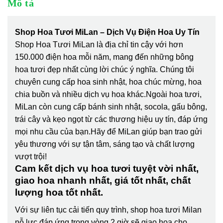
Mô tả
Shop Hoa Tươi MiLan – Dịch Vụ Điện Hoa Uy Tín
Shop Hoa Tươi MiLan là địa chỉ tin cậy với hơn
150.000 điện hoa mỗi năm, mang đến những bông
hoa tươi đẹp nhất cùng lời chúc ý nghĩa. Chúng tôi
chuyên cung cấp hoa sinh nhật, hoa chúc mừng, hoa
chia buồn và nhiều dịch vụ hoa khác.Ngoài hoa tươi,
MiLan còn cung cấp bánh sinh nhật, socola, gấu bông,
trái cây và kẹo ngọt từ các thương hiệu uy tín, đáp ứng
mọi nhu cầu của bạn.Hãy để MiLan giúp bạn trao gửi
yêu thương với sự tận tâm, sáng tạo và chất lượng
vượt trội!
Cam kết dịch vụ hoa tươi tuyệt vời nhất,
giao hoa nhanh nhất, giá tốt nhất, chất
lượng hoa tốt nhất.
Với sự liên tục cải tiến quy trình,
shop hoa tươi Milan
nỗ lực đáp ứng trong vòng 2 giờ sẽ giao hoa cho