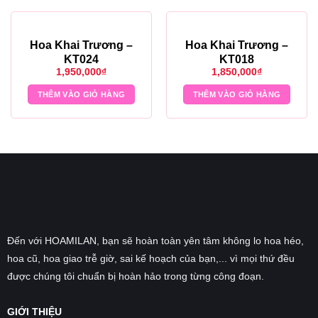
Hoa Khai Trương –
Hoa Khai Trương –
KT024
KT018
1,950,000
₫
1,850,000
₫
THÊM VÀO GIỎ HÀNG
THÊM VÀO GIỎ HÀNG
Đến với HOAMILAN, bạn sẽ hoàn toàn yên tâm không lo hoa héo,
hoa cũ, hoa giao trễ giờ, sai kế hoạch của bạn,... vì mọi thứ đều
được chúng tôi chuẩn bị hoàn hảo trong từng công đoạn.
GIỚI THIỆU