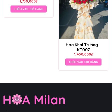
1,750,000
₫
THÊM VÀO GIỎ HÀNG
Hoa Khai Trương –
KT007
1,450,000
₫
THÊM VÀO GIỎ HÀNG