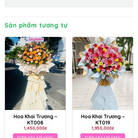
Sản phẩm tương tự
Hoa Khai Trương –
Hoa Khai Trương –
KT008
KT019
1,450,000
₫
1,950,000
₫
THÊM VÀO GIỎ HÀNG
THÊM VÀO GIỎ HÀNG