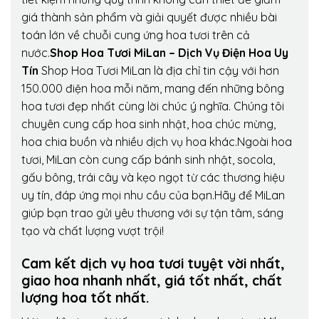
giá thành sản phẩm và giải quyết được nhiều bài
toán lớn về chuỗi cung ứng hoa tươi trên cả
nước.
Shop Hoa Tươi MiLan – Dịch Vụ Điện Hoa Uy
Tín
Shop Hoa Tươi MiLan là địa chỉ tin cậy với hơn
150.000 điện hoa mỗi năm, mang đến những bông
hoa tươi đẹp nhất cùng lời chúc ý nghĩa. Chúng tôi
chuyên cung cấp hoa sinh nhật, hoa chúc mừng,
hoa chia buồn và nhiều dịch vụ hoa khác.Ngoài hoa
tươi, MiLan còn cung cấp bánh sinh nhật, socola,
gấu bông, trái cây và kẹo ngọt từ các thương hiệu
uy tín, đáp ứng mọi nhu cầu của bạn.Hãy để MiLan
giúp bạn trao gửi yêu thương với sự tận tâm, sáng
tạo và chất lượng vượt trội!
Cam kết dịch vụ hoa tươi tuyệt vời nhất,
giao hoa nhanh nhất, giá tốt nhất, chất
lượng hoa tốt nhất.