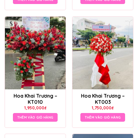
Hoa Khai Trương –
Hoa Khai Trương –
KT010
KT003
1,950,000
₫
1,750,000
₫
THÊM VÀO GIỎ HÀNG
THÊM VÀO GIỎ HÀNG