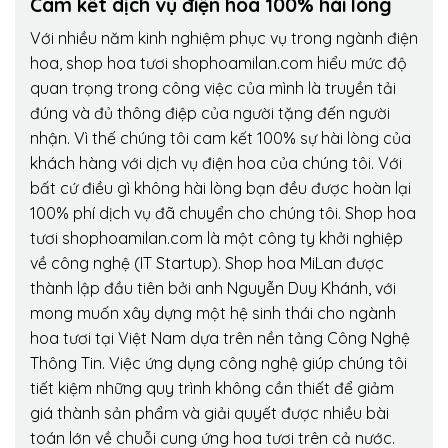
Cam kết dịch vụ điện hoa 100% hài lòng
Với nhiều năm kinh nghiệm phục vụ trong ngành điện
hoa, shop hoa tươi shophoamilan.com hiểu mức độ
quan trọng trong công việc của mình là truyền tải
đúng và đủ thông điệp của người tặng đến người
nhận. Vì thế chúng tôi cam kết 100% sự hài lòng của
khách hàng với dịch vụ điện hoa của chúng tôi. Với
bất cứ điều gì không hài lòng bạn đều được hoàn lại
100% phí dịch vụ đã chuyển cho chúng tôi. Shop hoa
tươi shophoamilan.com là một công ty khởi nghiệp
về công nghệ (IT Startup). Shop hoa MiLan được
thành lập đầu tiên bởi anh Nguyễn Duy Khánh, với
mong muốn xây dựng một hệ sinh thái cho ngành
hoa tươi tại Việt Nam dựa trên nền tảng Công Nghệ
Thông Tin. Việc ứng dụng công nghệ giúp chúng tôi
tiết kiệm những quy trình không cần thiết để giảm
giá thành sản phẩm và giải quyết được nhiều bài
toán lớn về chuỗi cung ứng hoa tươi trên cả nước.