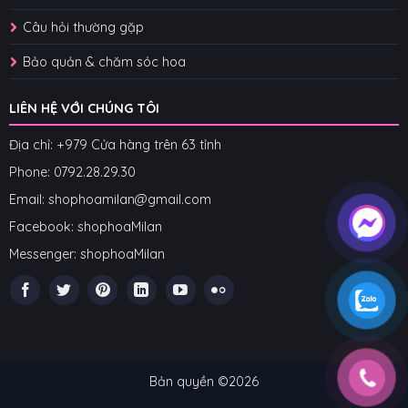
Câu hỏi thường gặp
Bảo quản & chăm sóc hoa
LIÊN HỆ VỚI CHÚNG TÔI
Địa chỉ: +979 Cửa hàng trên 63 tỉnh
Phone: 07
92.28.29.30
Email: shophoamilan@gmail.com
Facebook:
shophoaMilan
Messenger:
shophoaMilan
Bản quyền ©2026