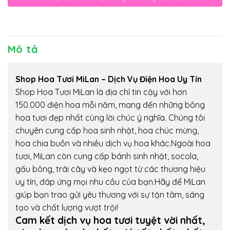
Mô tả
Shop Hoa Tươi MiLan – Dịch Vụ Điện Hoa Uy Tín
Shop Hoa Tươi MiLan là địa chỉ tin cậy với hơn
150.000 điện hoa mỗi năm, mang đến những bông
hoa tươi đẹp nhất cùng lời chúc ý nghĩa. Chúng tôi
chuyên cung cấp hoa sinh nhật, hoa chúc mừng,
hoa chia buồn và nhiều dịch vụ hoa khác.Ngoài hoa
tươi, MiLan còn cung cấp bánh sinh nhật, socola,
gấu bông, trái cây và kẹo ngọt từ các thương hiệu
uy tín, đáp ứng mọi nhu cầu của bạn.Hãy để MiLan
giúp bạn trao gửi yêu thương với sự tận tâm, sáng
tạo và chất lượng vượt trội!
Cam kết dịch vụ hoa tươi tuyệt vời nhất,