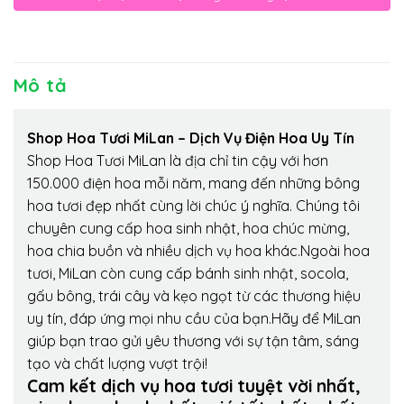
Mô tả
Shop Hoa Tươi MiLan – Dịch Vụ Điện Hoa Uy Tín
Shop Hoa Tươi MiLan là địa chỉ tin cậy với hơn
150.000 điện hoa mỗi năm, mang đến những bông
hoa tươi đẹp nhất cùng lời chúc ý nghĩa. Chúng tôi
chuyên cung cấp hoa sinh nhật, hoa chúc mừng,
hoa chia buồn và nhiều dịch vụ hoa khác.Ngoài hoa
tươi, MiLan còn cung cấp bánh sinh nhật, socola,
gấu bông, trái cây và kẹo ngọt từ các thương hiệu
uy tín, đáp ứng mọi nhu cầu của bạn.Hãy để MiLan
giúp bạn trao gửi yêu thương với sự tận tâm, sáng
tạo và chất lượng vượt trội!
Cam kết dịch vụ hoa tươi tuyệt vời nhất,