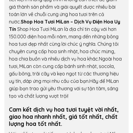
giá thành sản phẩm và giải quyết được nhiều bài
toán lớn về chuỗi cung ứng hoa tươi trên cả
nước.
Shop Hoa Tươi MiLan – Dịch Vụ Điện Hoa Uy
Tín
Shop Hoa Tươi MiLan là địa chỉ tin cậy với hơn
150.000 điện hoa mỗi năm, mang đến những bông
hoa tươi đẹp nhất cùng lời chúc ý nghĩa. Chúng tôi
chuyên cung cấp hoa sinh nhật, hoa chúc mừng,
hoa chia buồn và nhiều dịch vụ hoa khác.Ngoài hoa
tươi, MiLan còn cung cấp bánh sinh nhật, socola,
gấu bông, trái cây và kẹo ngọt từ các thương hiệu
uy tín, đáp ứng mọi nhu cầu của bạn.Hãy để MiLan
giúp bạn trao gửi yêu thương với sự tận tâm, sáng
tạo và chất lượng vượt trội!
Cam kết dịch vụ hoa tươi tuyệt vời nhất,
giao hoa nhanh nhất, giá tốt nhất, chất
lượng hoa tốt nhất.