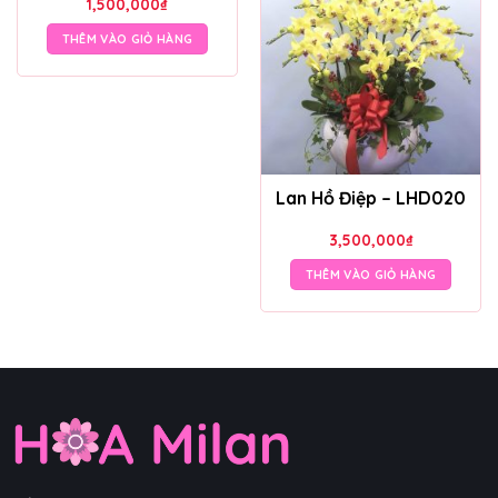
1,500,000
₫
THÊM VÀO GIỎ HÀNG
Lan Hồ Điệp – LHD020
3,500,000
₫
THÊM VÀO GIỎ HÀNG