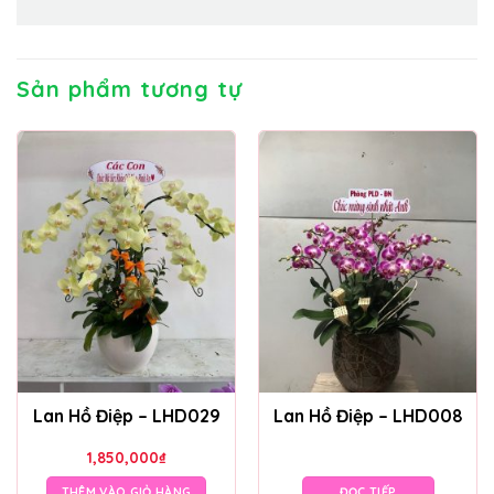
Sản phẩm tương tự
Lan Hồ Điệp – LHD029
Lan Hồ Điệp – LHD008
1,850,000
₫
THÊM VÀO GIỎ HÀNG
ĐỌC TIẾP