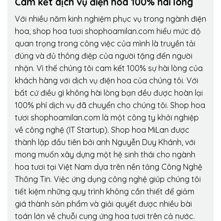
Cam kết dịch vụ điện hoa 100% hài lòng
Với nhiều năm kinh nghiệm phục vụ trong ngành điện
hoa, shop hoa tươi shophoamilan.com hiểu mức độ
quan trọng trong công việc của mình là truyền tải
đúng và đủ thông điệp của người tặng đến người
nhận. Vì thế chúng tôi cam kết 100% sự hài lòng của
khách hàng với dịch vụ điện hoa của chúng tôi. Với
bất cứ điều gì không hài lòng bạn đều được hoàn lại
100% phí dịch vụ đã chuyển cho chúng tôi. Shop hoa
tươi shophoamilan.com là một công ty khởi nghiệp
về công nghệ (IT Startup). Shop hoa MiLan được
thành lập đầu tiên bởi anh Nguyễn Duy Khánh, với
mong muốn xây dựng một hệ sinh thái cho ngành
hoa tươi tại Việt Nam dựa trên nền tảng Công Nghệ
Thông Tin. Việc ứng dụng công nghệ giúp chúng tôi
tiết kiệm những quy trình không cần thiết để giảm
giá thành sản phẩm và giải quyết được nhiều bài
toán lớn về chuỗi cung ứng hoa tươi trên cả nước.