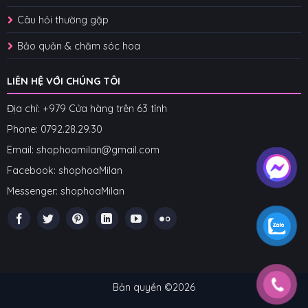
Câu hỏi thường gặp
Bảo quản & chăm sóc hoa
LIÊN HỆ VỚI CHÚNG TÔI
Địa chỉ: +979 Cửa hàng trên 63 tỉnh
Phone: 07
92.28.29.30
Email: shophoamilan@gmail.com
Facebook:
shophoaMilan
Messenger:
shophoaMilan
Bản quyền ©2026