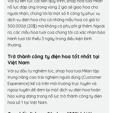
Với sự liên tục cải tiến quy trình,
shop hoa tươi Milan
nỗ lực đáp ứng trong vòng 2 giờ sẽ giao hoa cho
người nhận, chúng tôi là một số ít công ty phục vụ
dịch vụ điện hoa cho cả những mẫu hoa có giá từ
500.000đ (20$) mà không có phụ phí gì thêm. Ngoài
ra, các mẫu hoa tươi của chúng tôi có xác nhận bảo
hành tươi tối thiểu 3 ngày trong điều kiện bình
thường.
Trở thành công ty điện hoa tốt nhất tại
Việt Nam
Với sự đầu tư nghiêm túc, shop hoa tươi Milan tập
trung nâng cao trải nghiệm người dùng (Customer
Experience) kể cả trên môi trường trực tuyến và
ngoại tuyến để đem lại một dịch vụ điện hoa hoàn
hảo xứng đáng trong nỗ lực trở thành công ty điện
hoa số 1 tại Việt Nam.