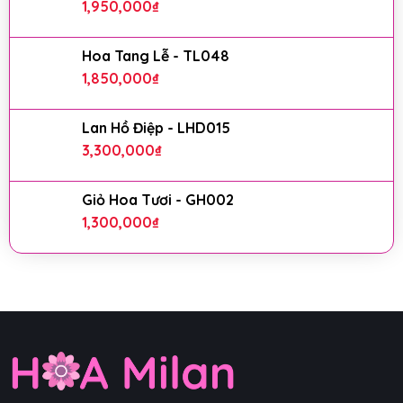
1,950,000
₫
Hoa Tang Lễ - TL048
1,850,000
₫
Lan Hồ Điệp - LHD015
3,300,000
₫
Giỏ Hoa Tươi - GH002
1,300,000
₫