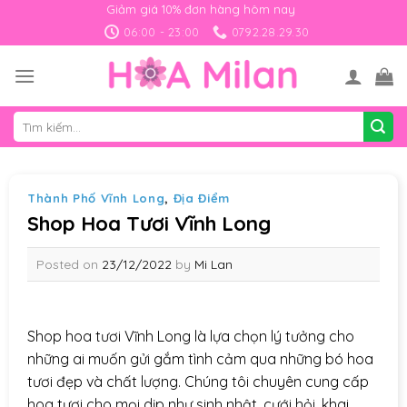
Skip
Giảm giá 10% đơn hàng hôm nay
to
06:00 - 23:00
0792.28.29.30
content
Tìm
kiếm:
Thành Phố Vĩnh Long
,
Địa Điểm
Shop Hoa Tươi Vĩnh Long
Posted on
23/12/2022
by
Mi Lan
Shop hoa tươi Vĩnh Long là lựa chọn lý tưởng cho
những ai muốn gửi gắm tình cảm qua những bó hoa
tươi đẹp và chất lượng. Chúng tôi chuyên cung cấp
hoa tươi cho mọi dịp như sinh nhật, cưới hỏi, khai