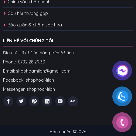
Chính sách bảo hành
Câu hỏi thường gặp
Bảo quản & chăm sóc hoa
LIÊN HỆ VỚI CHÚNG TÔI
Địa chỉ: +979 Cửa hàng trên 63 tỉnh
Phone: 07
92.28.29.30
Email: shophoamilan@gmail.com
Facebook:
shophoaMilan
Messenger:
shophoaMilan
Bản quyền ©2026