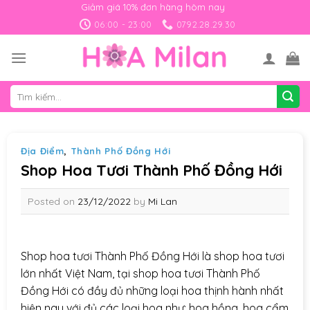
Skip
Giảm giá 10% đơn hàng hôm nay
to
06:00 - 23:00
0792.28.29.30
content
Tìm
kiếm:
Địa Điểm
,
Thành Phố Đồng Hới
Shop Hoa Tươi Thành Phố Đồng Hới
Posted on
23/12/2022
by
Mi Lan
Shop hoa tươi Thành Phố Đồng Hới là shop hoa tươi
lớn nhất Việt Nam, tại shop hoa tươi Thành Phố
Đồng Hới có đầy đủ những loại hoa thịnh hành nhất
hiện nay với đủ các loại hoa như: hoa hồng, hoa cẩm