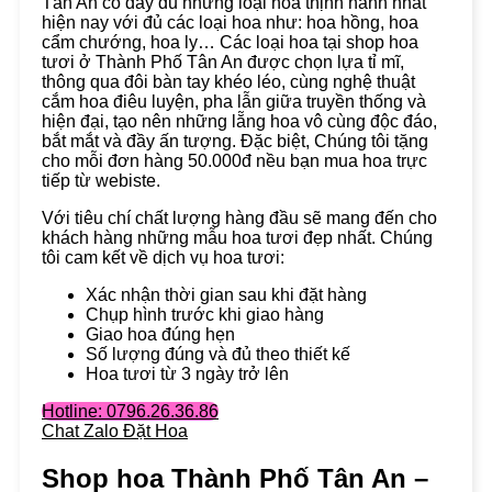
Tân An có đầy đủ những loại hoa thịnh hành nhất
hiện nay với đủ các loại hoa như: hoa hồng, hoa
cẩm chướng, hoa ly… Các loại hoa tại shop hoa
tươi ở Thành Phố Tân An được chọn lựa tỉ mĩ,
thông qua đôi bàn tay khéo léo, cùng nghệ thuật
cắm hoa điêu luyện, pha lẫn giữa truyền thống và
hiện đại, tạo nên những lẵng hoa vô cùng độc đáo,
bắt mắt và đầy ấn tượng. Đặc biệt, Chúng tôi tặng
cho mỗi đơn hàng 50.000đ nều bạn mua hoa trực
tiếp từ webiste.
Với tiêu chí chất lượng hàng đầu sẽ mang đến cho
khách hàng những mẫu hoa tươi đẹp nhất. Chúng
tôi cam kết về dịch vụ hoa tươi:
Xác nhận thời gian sau khi đặt hàng
Chụp hình trước khi giao hàng
Giao hoa đúng hẹn
Số lượng đúng và đủ theo thiết kế
Hoa tươi từ 3 ngày trở lên
Hotline: 0796.26.36.86
Chat Zalo Đặt Hoa
Shop hoa Thành Phố Tân An –