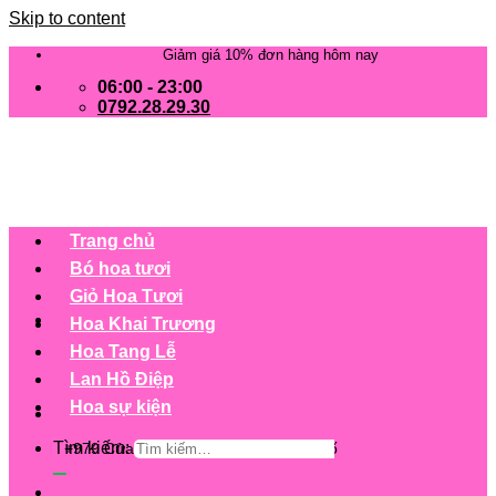
Skip to content
Giảm giá 10% đơn hàng hôm nay
06:00 - 23:00
0792.28.29.30
Trang chủ
Bó hoa tươi
Giỏ Hoa Tươi
Hoa Khai Trương
Hoa Tang Lễ
Lan Hồ Điệp
Hoa sự kiện
Tìm kiếm:
+979 Cửa hàng trên 63 tỉnh/ thành phố