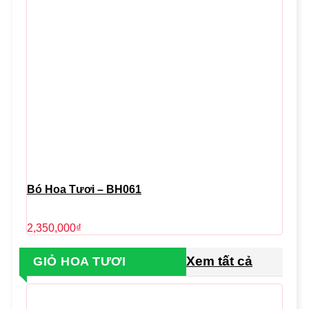
Bó Hoa Tươi – BH061
2,350,000
₫
Xem tất cả
GIỎ HOA TƯƠI