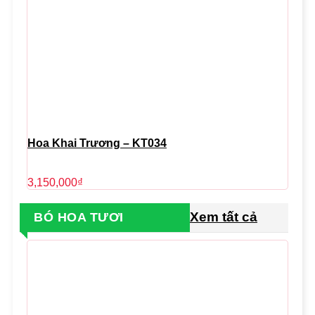
Hoa Khai Trương – KT034
3,150,000
₫
Xem tất cả
BÓ HOA TƯƠI