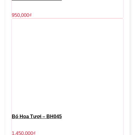
950,000
₫
Bó Hoa Tươi – BH045
1,450,000
₫