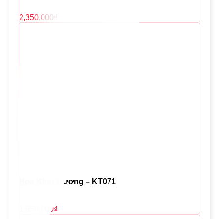
2,350,000
₫
Hoa Khai Trương – KT071
1,950,000
₫