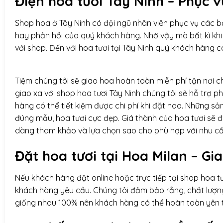
Điện hoa
tươi Tây Ninh – Phục 
Shop hoa ở Tây Ninh có đội ngũ nhân viên phục vụ các bạ
hay phản hồi của quý khách hàng. Nhờ vậy mà bất kì khi
với shop. Đến với hoa tươi tại Tây Ninh quý khách hàng c
Tiệm chúng tôi sẽ giao hoa hoàn toàn miễn phí tận nơi 
giao xa với shop hoa tươi Tây Ninh chúng tôi sẽ hỗ trợ 
hàng có thể tiết kiệm được chi phí khi đặt hoa. Những s
đúng mẫu, hoa tươi cực đẹp. Giá thành của hoa tươi sẽ 
dàng tham khảo và lựa chọn sao cho phù hợp với nhu cầ
Đặt hoa tươi tại Hoa Milan – Gi
Nếu khách hàng đặt online hoặc trực tiếp tại shop hoa tươ
khách hàng yêu cầu. Chúng tôi đảm bảo rằng, chất lượng
giống nhau 100% nên khách hàng có thể hoàn toàn yên 