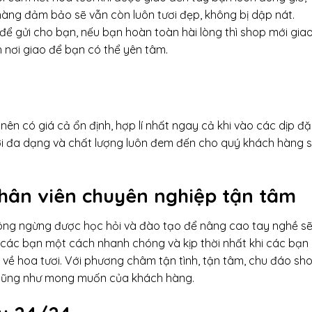
hàng đảm bảo sẽ vẫn còn luôn tươi đẹp, không bị dập nát.
để gửi cho bạn, nếu bạn hoàn toàn hài lòng thì shop mới gia
h nơi giao để bạn có thể yên tâm.
 nên có giá cả ổn định, hợp lí nhất ngay cả khi vào các dịp đ
tươi đa dạng và chất lượng luôn đem đến cho quý khách hàng 
Nhân viên chuyên nghiệp tận tâm
hông ngừng được học hỏi và đào tạo để nâng cao tay nghề s
o các bạn một cách nhanh chóng và kịp thời nhất khi các bạn
 về hoa tươi. Với phương châm tận tình, tận tâm, chu đáo sh
u cũng như mong muốn của khách hàng.