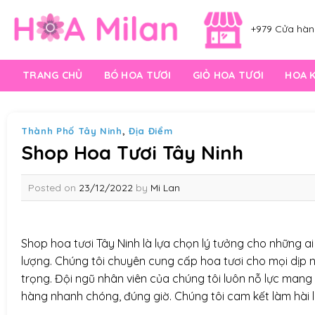
Skip
to
+979 Cửa hàng
content
TRANG CHỦ
BÓ HOA TƯƠI
GIỎ HOA TƯƠI
HOA 
Thành Phố Tây Ninh
,
Địa Điểm
Shop Hoa Tươi Tây Ninh
Posted on
23/12/2022
by
Mi Lan
Shop hoa tươi Tây Ninh là lựa chọn lý tưởng cho những 
lượng. Chúng tôi chuyên cung cấp hoa tươi cho mọi dịp như
trọng. Đội ngũ nhân viên của chúng tôi luôn nỗ lực mang
hàng nhanh chóng, đúng giờ. Chúng tôi cam kết làm hài