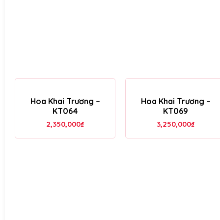
Hoa Khai Trương –
Hoa Khai Trương –
KT064
KT069
2,350,000
₫
3,250,000
₫