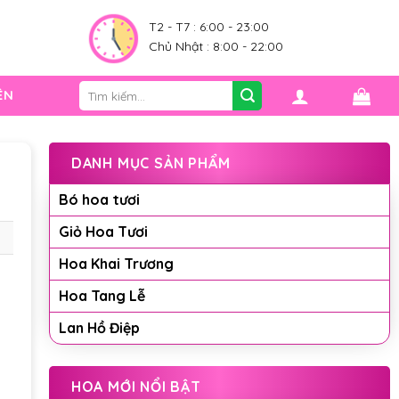
0
T2 - T7 : 6:00 - 23:00
Chủ Nhật : 8:00 - 22:00
Tìm
ỆN
kiếm:
DANH MỤC SẢN PHẨM
Bó hoa tươi
Giỏ Hoa Tươi
Hoa Khai Trương
Hoa Tang Lễ
Lan Hồ Điệp
HOA MỚI NỔI BẬT