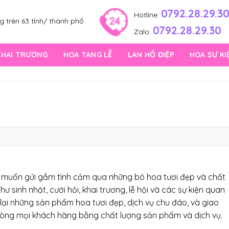
0792.28.29.3
Hotline:
 trên 63 tỉnh/ thành phố
0792.28.29.30
Zalo:
KHAI TRƯƠNG
HOA TANG LỄ
LAN HỒ ĐIỆP
HOA SỰ KI
ai muốn gửi gắm tình cảm qua những bó hoa tươi đẹp và chất
 sinh nhật, cưới hỏi, khai trương, lễ hội và các sự kiện quan
 lại những sản phẩm hoa tươi đẹp, dịch vụ chu đáo, và giao
 lòng mọi khách hàng bằng chất lượng sản phẩm và dịch vụ.