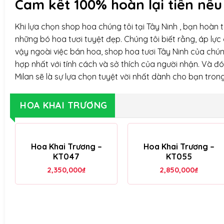
Cam kết 100% hoàn lại tiền nếu
Khi lựa chọn
shop hoa
chúng tôi tại Tây Ninh , bạn hoàn
những bó hoa tươi tuyệt đẹp. Chúng tôi biết rằng, áp lực 
vậy ngoài việc bán hoa, shop hoa tươi Tây Ninh của chú
hợp nhất với tính cách và sở thích của người nhận. Và đó 
Milan sẽ là sự lựa chọn tuyệt vời nhất dành cho bạn tron
HOA KHAI TRƯƠNG
Hoa Khai Trương –
Hoa Khai Trương –
KT047
KT055
2,350,000
₫
2,850,000
₫